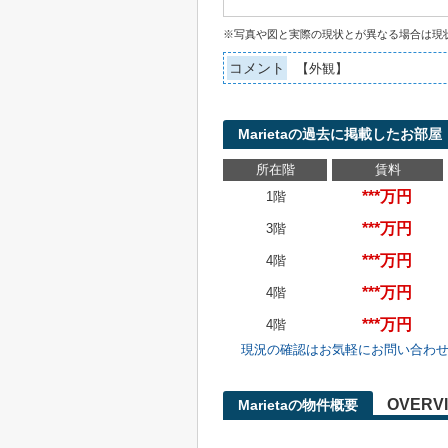
※写真や図と実際の現状とが異なる場合は現
コメント
【外観】
Marietaの過去に掲載したお部屋
所在階
賃料
***万円
1階
***万円
3階
***万円
4階
***万円
4階
***万円
4階
現況の確認はお気軽にお問い合わ
OVERV
Marietaの物件概要