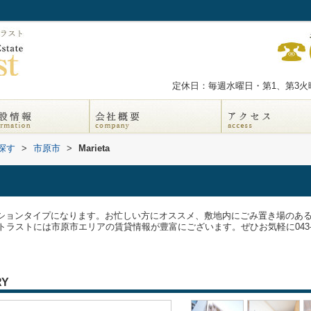
定休日：毎週水曜日・第1、第3火曜
探す
>
市原市
>
Marieta
ンションタイプになります。お忙しい方にオススメ、敷地内にごみ置き場のあ
は市原市エリアの賃貸情報が豊富にございます。ぜひお気軽に043-300-0080または
RY