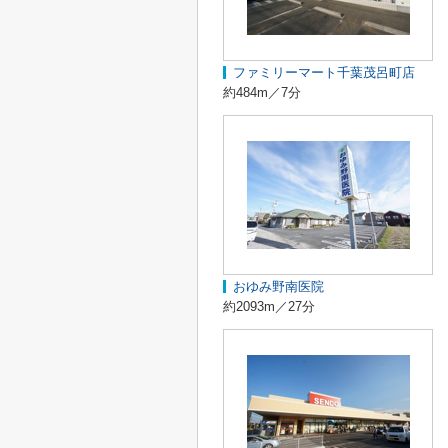
ファミリーマート千葉茂呂町店
約484m／7分
おゆみ野南医院
約2093m／27分