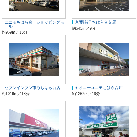
ユニモちはら台 ショッピングモ
京葉銀行 ちはら台支店
ール
約643m／9分
約969m／13分
セブンイレブン市原ちはら台店
ヤオコーユニモちはら台店
約1019m／13分
約1262m／16分