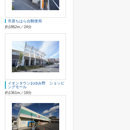
市原ちはら台郵便局
約1862m／24分
イオンタウンおゆみ野 ショッピ
ングモール
約1361m／18分