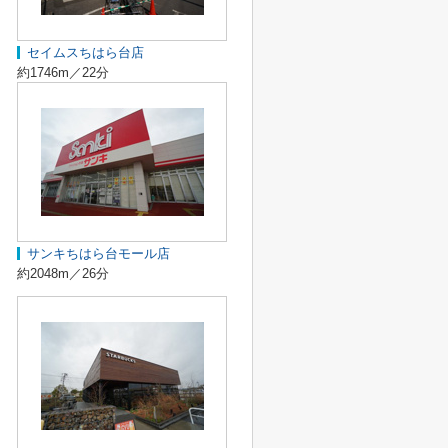
セイムスちはら台店
約1746m／22分
サンキちはら台モール店
約2048m／26分