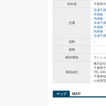
所在地
千葉県
市
京成千原
外房線
「
内房線
「
交通
京成千原
外房線
「
内房線
「
京成千原
賃料
-
面積
-
種別/構造
マンショ
株式会社
千葉県千
取扱会社
TEL:043
千葉県知事
㈳全国宅
MAP
マップ