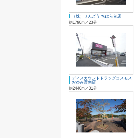
（株）せんどう ちはら台店
約1790m／23分
ディスカウントドラッグコスモス
おゆみ野南店
約2440m／31分