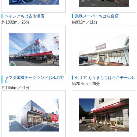
ベイシアちば古市場店
業務スーパーちはら台店
約1832m／23分
約832m／11分
ヤマダ電機テックランドおゆみ野
セリア もりまちちはら台モール店
店
約2075m／26分
約1655m／21分