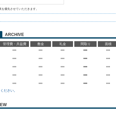
状を優先させていただきます。
ARCHIVE
管理費・共益費
敷金
礼金
間取り
面積
***
***
***
***
***
***
***
***
***
***
***
***
***
***
***
***
***
***
***
***
***
***
***
***
***
せください。
IEW