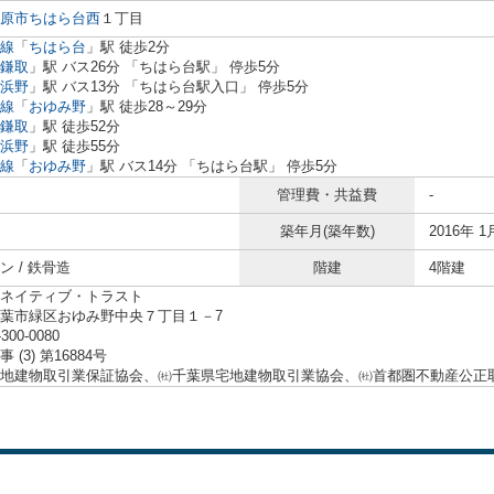
原市
ちはら台西
１丁目
線
「
ちはら台
」駅 徒歩2分
鎌取
」駅 バス26分 「ちはら台駅」 停歩5分
浜野
」駅 バス13分 「ちはら台駅入口」 停歩5分
線
「
おゆみ野
」駅 徒歩28～29分
鎌取
」駅 徒歩52分
浜野
」駅 徒歩55分
線
「
おゆみ野
」駅 バス14分 「ちはら台駅」 停歩5分
管理費・共益費
-
築年月(築年数)
2016年 1
ン / 鉄骨造
階建
4階建
ネイティブ・トラスト
葉市緑区おゆみ野中央７丁目１－7
-300-0080
 (3) 第16884号
地建物取引業保証協会、㈳千葉県宅地建物取引業協会、㈳首都圏不動産公正