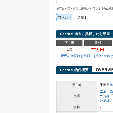
※写真や図と実際の現状とが異なる場合は現
コメント
【外観】
Castleの過去に掲載したお部屋
所在階
賃料
***万円
1階
現況の確認はお気軽にお問い合わ
OVERVI
Castleの物件概要
所在地
千葉県
市
京成千原
交通
外房線
「
外房線
「
賃料
-