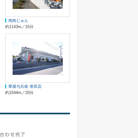
焼肉じゅん
約1143m／15分
華屋与兵衛 誉田店
約1544m／20分