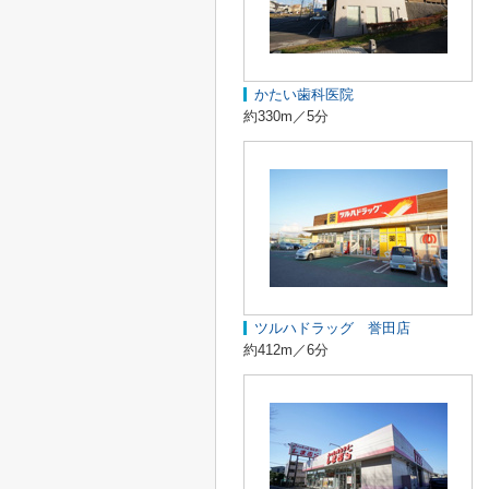
かたい歯科医院
約330m／5分
ツルハドラッグ 誉田店
約412m／6分