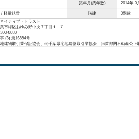
築年月(築年数)
2014年 9
 / 軽量鉄骨
階建
3階建
ネイティブ・トラスト
葉市緑区おゆみ野中央７丁目１－7
-300-0080
 (3) 第16884号
地建物取引業保証協会、㈳千葉県宅地建物取引業協会、㈳首都圏不動産公正