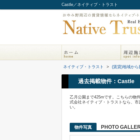
Castle／ネイティブ・トラスト
ネイティブ・トラスト
>
(賃貸)地域から
過去掲載物件：Castle
乙月公園まで425mです。こちらの
式会社ネイティブ・トラストなら、市原市エリア
い。
PHOTO GALLE
物件写真