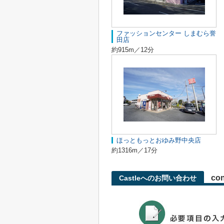
ファッションセンター しまむら誉
田店
約915m／12分
ほっともっとおゆみ野中央店
約1316m／17分
con
Castleへのお問い合わせ