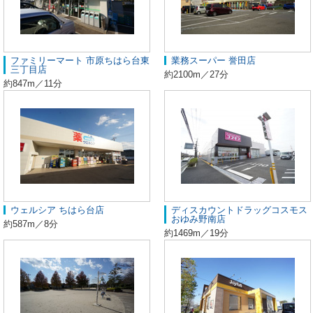
ファミリーマート 市原ちはら台東
業務スーパー 誉田店
三丁目店
約2100m／27分
約847m／11分
ウェルシア ちはら台店
ディスカウントドラッグコスモス
おゆみ野南店
約587m／8分
約1469m／19分