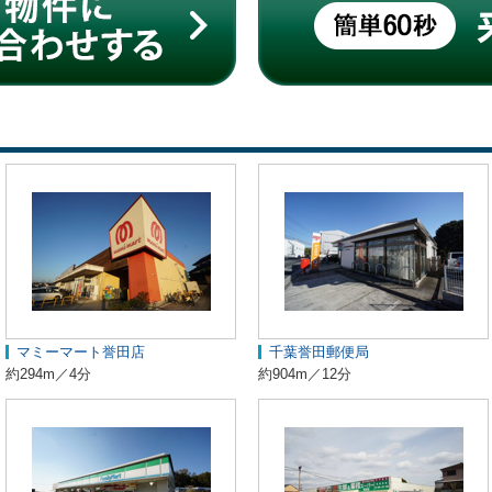
マミーマート誉田店
千葉誉田郵便局
約294m／4分
約904m／12分