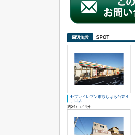
SPOT
周辺施設
セブンイレブン市原ちはら台東４
丁目店
約247m／4分