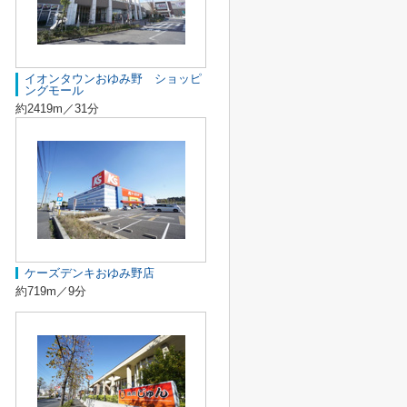
イオンタウンおゆみ野 ショッピ
ングモール
約2419m／31分
ケーズデンキおゆみ野店
約719m／9分