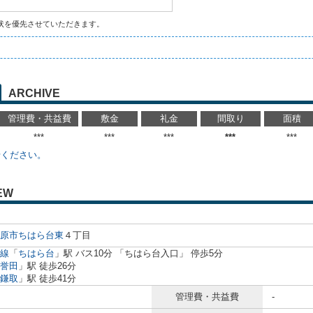
状を優先させていただきます。
ARCHIVE
管理費・共益費
敷金
礼金
間取り
面積
***
***
***
***
***
せください。
EW
原市
ちはら台東
４丁目
線
「
ちはら台
」駅 バス10分 「ちはら台入口」 停歩5分
誉田
」駅 徒歩26分
鎌取
」駅 徒歩41分
管理費・共益費
-