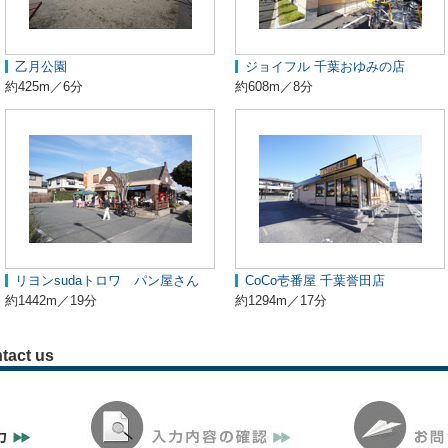
乙月公園
ジョイフル 千葉おゆみの店
約425m／6分
約608m／8分
リヨンsudaトロワ パン屋さん
CoCo壱番屋 千葉誉田店
約1442m／19分
約1294m／17分
tact us