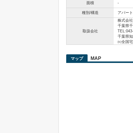
面積
-
種別/構造
アパート
株式会社
千葉県千
取扱会社
TEL:043
千葉県知事
㈳全国宅
MAP
マップ