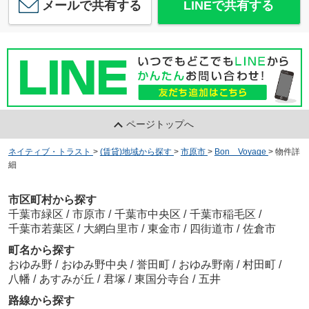
メールで共有する
LINEで共有する
ページトップへ
ネイティブ・トラスト
>
(賃貸)地域から探す
>
市原市
>
Bon Voyage
>
物件詳
細
市区町村から探す
千葉市緑区
/
市原市
/
千葉市中央区
/
千葉市稲毛区
/
千葉市若葉区
/
大網白里市
/
東金市
/
四街道市
/
佐倉市
町名から探す
おゆみ野
/
おゆみ野中央
/
誉田町
/
おゆみ野南
/
村田町
/
八幡
/
あすみが丘
/
君塚
/
東国分寺台
/
五井
路線から探す