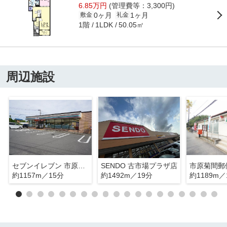
6.85万円
(管理費等：3,300円)
0ヶ月
1ヶ月
敷金
礼金
1階
50.05㎡
1LDK
周辺施設
セブンイレブン 市原菊間店
SENDO 古市場プラザ店
市原菊間郵
約1157m／15分
約1492m／19分
約1189m／