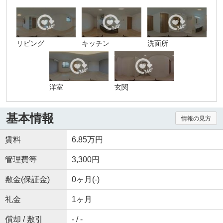
リビング
キッチン
洗面所
洋室
玄関
基本情報
情報の見方
賃料
6.85万円
管理費等
3,300円
敷金(保証金)
0ヶ月(-)
礼金
1ヶ月
償却 / 敷引
- / -