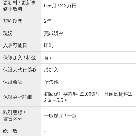
更新料 / 更新事
0ヶ月 / 2.2万円
務手数料
契約期間
2年
現況
完成済み
入居可能日
即時
保険加入 / 料金
有 / -
保証人代行義務
必加入
保証会社
その他
初回保証委託料 22,000円 月額総賃料2.
保証会社詳細
2％～5.5％
取引態様 /
一般媒介 / 一般
賃貸区分
総戸数
-