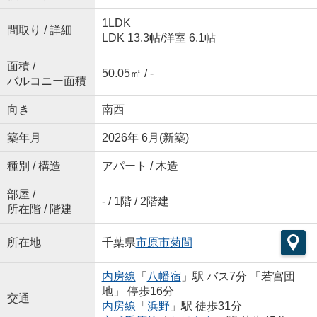
1LDK
間取り / 詳細
LDK 13.3帖
/
洋室 6.1帖
面積 /
50.05㎡ / -
バルコニー面積
向き
南西
築年月
2026年 6月(新築)
種別 / 構造
アパート / 木造
部屋 /
- / 1階 / 2階建
所在階 / 階建
所在地
千葉県
市原市
菊間
内房線
「
八幡宿
」駅 バス7分 「若宮団
地」 停歩16分
交通
内房線
「
浜野
」駅 徒歩31分