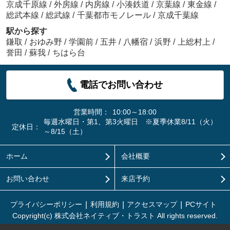
京成千原線
/
外房線
/
内房線
/
小湊鉄道
/
京葉線
/
東金線
/
総武本線
/
総武線
/
千葉都市モノレール
/
京成千葉線
駅から探す
鎌取
/
おゆみ野
/
学園前
/
五井
/
八幡宿
/
浜野
/
上総村上
/
誉田
/
蘇我
/
ちはら台
電話でお問い合わせ
営業時間：
10:00～18:00
毎週水曜日・第1、第3火曜日 ※夏季休業8/11（火）
定休日：
～8/15（土）
ホーム
会社概要
お問い合わせ
来店予約
プライバシーポリシー
利用規約
アクセスマップ
PCサイト
Copyright(c) 株式会社ネイティブ・トラスト All rights reserved.