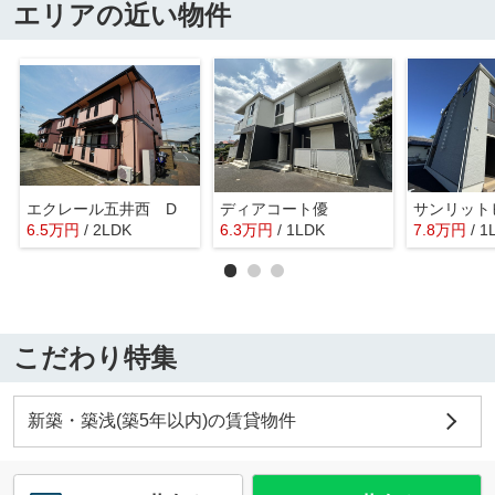
エリアの近い物件
エクレール五井西 D
ディアコート優
サンリット
6.5
万
円
/ 2LDK
6.3
万
円
/ 1LDK
7.8
万
円
/ 1
こだわり特集
新築・築浅(築5年以内)の賃貸物件