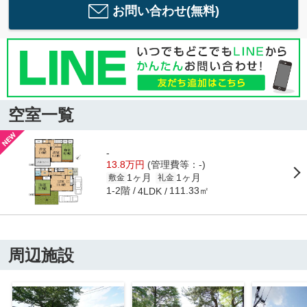
お問い合わせ(無料)
空室一覧
-
13.8万円
(管理費等：-)
1ヶ月
1ヶ月
敷金
礼金
1-2階
111.33㎡
4LDK
周辺施設