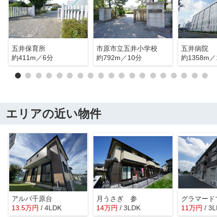
五井保育所
市原市立五井小学校
五井病院
約411m／6分
約792m／10分
約1358m／
エリアの近い物件
アルバ千原台
月うさぎ 参
グラマード
13.5
万
円
/ 4LDK
14
万
円
/ 3LDK
11
万
円
/ 3