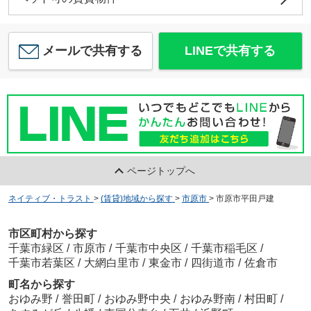
メールで共有する
LINEで共有する
ページトップへ
ネイティブ・トラスト
>
(賃貸)地域から探す
>
市原市
>
市原市平田戸建
市区町村から探す
千葉市緑区
/
市原市
/
千葉市中央区
/
千葉市稲毛区
/
千葉市若葉区
/
大網白里市
/
東金市
/
四街道市
/
佐倉市
町名から探す
おゆみ野
/
誉田町
/
おゆみ野中央
/
おゆみ野南
/
村田町
/