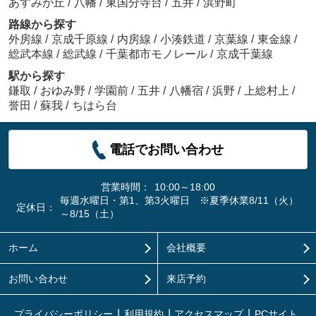
あすみが丘
/
八幡
/
東国分寺台
/
五井
/
浜野町
路線から探す
外房線
/
京成千原線
/
内房線
/
小湊鉄道
/
京葉線
/
東金線
/
総武本線
/
総武線
/
千葉都市モノレール
/
京成千葉線
駅から探す
鎌取
/
おゆみ野
/
学園前
/
五井
/
八幡宿
/
浜野
/
上総村上
/
誉田
/
蘇我
/
ちはら台
電話でお問い合わせ
営業時間：
10:00～18:00
毎週水曜日・第1、第3火曜日 ※夏季休業8/11（火）
定休日：
～8/15（土）
ホーム
会社概要
お問い合わせ
来店予約
プライバシーポリシー
利用規約
アクセスマップ
PCサイト