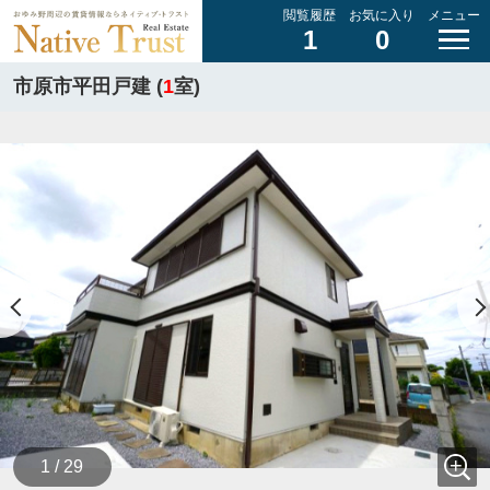
閲覧履歴
お気に入り
メニュー
1
0
市原市平田戸建 (
1
室)
1 / 29