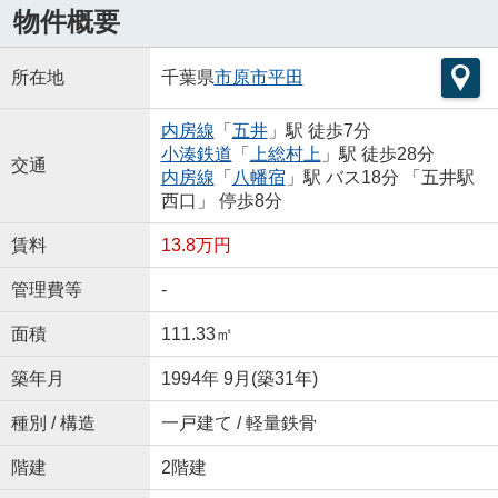
物件概要
所在地
千葉県
市原市
平田
内房線
「
五井
」駅 徒歩7分
小湊鉄道
「
上総村上
」駅 徒歩28分
交通
内房線
「
八幡宿
」駅 バス18分 「五井駅
西口」 停歩8分
賃料
13.8万円
管理費等
-
面積
111.33㎡
築年月
1994年 9月(築31年)
種別 / 構造
一戸建て / 軽量鉄骨
階建
2階建