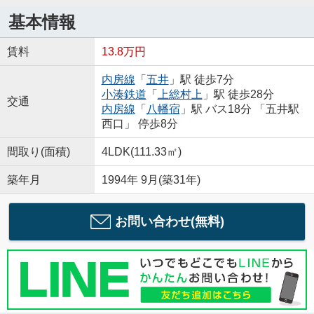
基本情報
賃料
13.8万円
内房線
「
五井
」駅 徒歩7分
小湊鉄道
「
上総村上
」駅 徒歩28分
交通
内房線
「
八幡宿
」駅 バス18分 「五井駅
西口」 停歩8分
間取り(面積)
4LDK(111.33㎡)
築年月
1994年 9月(築31年)
お問い合わせ(無料)