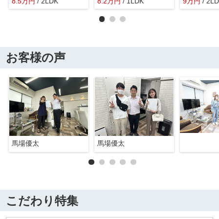
8.5
万
円
/ 2LDK
8.2
万
円
/ 1LDK
9
万
円
/ 2L
お客様の声
馬場優太
馬場優太
こだわり特集