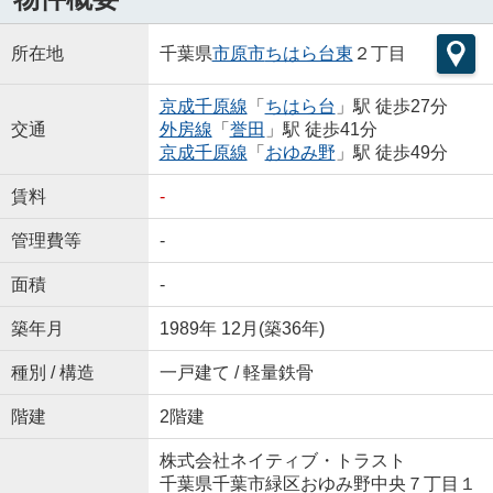
所在地
千葉県
市原市
ちはら台東
２丁目
京成千原線
「
ちはら台
」駅 徒歩27分
交通
外房線
「
誉田
」駅 徒歩41分
京成千原線
「
おゆみ野
」駅 徒歩49分
賃料
-
管理費等
-
面積
-
築年月
1989年 12月(築36年)
種別 / 構造
一戸建て / 軽量鉄骨
階建
2階建
株式会社ネイティブ・トラスト
千葉県千葉市緑区おゆみ野中央７丁目１