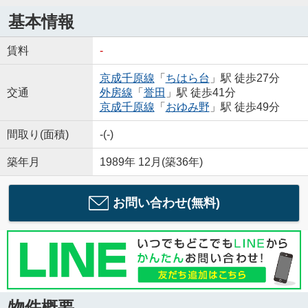
基本情報
賃料
-
京成千原線
「
ちはら台
」駅 徒歩27分
交通
外房線
「
誉田
」駅 徒歩41分
京成千原線
「
おゆみ野
」駅 徒歩49分
間取り(面積)
-(-)
築年月
1989年 12月(築36年)
お問い合わせ(無料)
物件概要