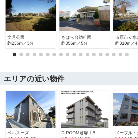
文月公園
ちはら台幼稚園
市原市立水
約236m／3分
約356m／5分
約310m／
エリアの近い物件
ベルスーズ
D-ROOM君塚ⅠB
メープル・