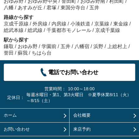
おゆみ野
/
おゆみ野中央
/
誉田町
/
おゆみ野南
/
村田町
/
八幡
/
あすみが丘
/
君塚
/
東国分寺台
/
五井
路線から探す
京成千原線
/
外房線
/
内房線
/
小湊鉄道
/
京葉線
/
東金線
/
総武本線
/
総武線
/
千葉都市モノレール
/
京成千葉線
駅から探す
鎌取
/
おゆみ野
/
学園前
/
五井
/
八幡宿
/
浜野
/
上総村上
/
誉田
/
蘇我
/
ちはら台
電話でお問い合わせ
営業時間：
10:00～18:00
毎週水曜日・第1、第3火曜日 ※夏季休業8/11（火）
定休日：
～8/15（土）
ホーム
会社概要
お問い合わせ
来店予約