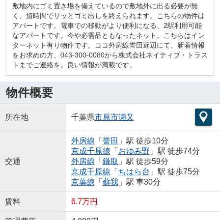
敷地内にゴミ置き場を備えているので敷地外に出る必要が無
く、短時間でサッとゴミ出しを終えられます。こちらの物件は
アパートです。電車での移動がより便利になる、2駅利用可能
なアパートです。今や必需品ともなったネット。こちらはイン
ターネット有り物件です。ココ外房線誉田近辺にて、新着情報
をお求めの方、043-300-0080から株式会社ネイティブ・トラス
トまでご連絡を。良い情報が満載です。
物件概要
所在地
千葉県
市原市
瀬又
外房線
「
誉田
」駅 徒歩10分
京成千原線
「
おゆみ野
」駅 徒歩74分
交通
外房線
「
鎌取
」駅 徒歩59分
京成千原線
「
ちはら台
」駅 徒歩75分
京葉線
「
蘇我
」駅 車30分
賃料
6.7万円