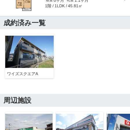
0ヶ月
1.1ヶ月
敷金
礼金
1階
45.81㎡
1LDK
成約済み一覧
ワイズスクエアA
周辺施設