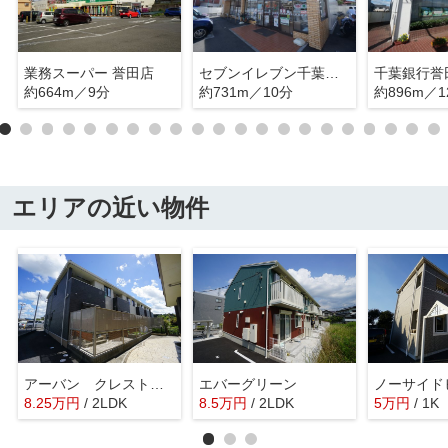
業務スーパー 誉田店
セブンイレブン千葉誉田駅前
千葉銀行誉
約664m／9分
約731m／10分
約896m／1
エリアの近い物件
アーバン クレスト 奏
エバーグリーン
ノーサイド
8.25
万
円
/ 2LDK
8.5
万
円
/ 2LDK
5
万
円
/ 1K