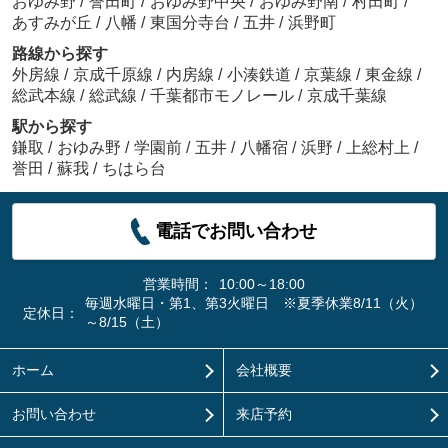
おゆみ野
/
誉田町
/
おゆみ野中央
/
おゆみ野南
/
村田町
/
あすみが丘
/
八幡
/
東国分寺台
/
五井
/
浜野町
路線から探す
外房線
/
京成千原線
/
内房線
/
小湊鉄道
/
京葉線
/
東金線
/
総武本線
/
総武線
/
千葉都市モノレール
/
京成千葉線
駅から探す
鎌取
/
おゆみ野
/
学園前
/
五井
/
八幡宿
/
浜野
/
上総村上
/
誉田
/
蘇我
/
ちはら台
電話でお問い合わせ
営業時間：
10:00～18:00
毎週水曜日・第1、第3火曜日 ※夏季休業8/11（火）
定休日：
～8/15（土）
ホーム
会社概要
お問い合わせ
来店予約