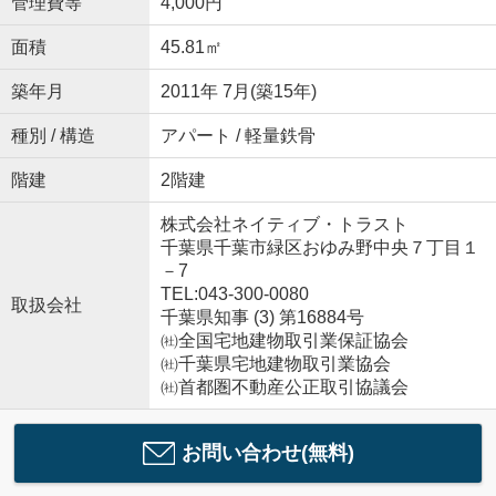
管理費等
4,000円
面積
45.81㎡
築年月
2011年 7月(築15年)
種別 / 構造
アパート / 軽量鉄骨
階建
2階建
株式会社ネイティブ・トラスト
千葉県千葉市緑区おゆみ野中央７丁目１
－7
TEL:043-300-0080
取扱会社
千葉県知事 (3) 第16884号
㈳全国宅地建物取引業保証協会
㈳千葉県宅地建物取引業協会
㈳首都圏不動産公正取引協議会
お問い合わせ(無料)