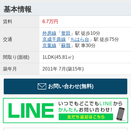
基本情報
賃料
6.7万円
外房線
「
誉田
」駅 徒歩10分
交通
京成千原線
「
ちはら台
」駅 徒歩75分
京葉線
「
蘇我
」駅 車30分
間取り(面積)
1LDK(45.81㎡)
築年月
2011年 7月(築15年)
お問い合わせ(無料)