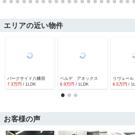
エリアの近い物件
パークサイド八幡宿
ベルデ アネックス
リヴェール
7.3
万
円
/ 1LDK
6.9
万
円
/ 1LDK
6.5
万
円
/ 1
お客様の声