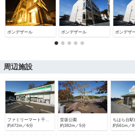
ポンデザール
ポンデザール
ポンデザ
周辺施設
ファミリーマート千葉茂呂町店
堂坂公園
ちはら台駅
約472m／6分
約382m／5分
約561m／