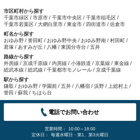
市区町村から探す
千葉市緑区
/
市原市
/
千葉市中央区
/
千葉市稲毛区
/
千葉市若葉区
/
大網白里市
/
東金市
/
四街道市
/
佐倉市
町名から探す
おゆみ野
/
誉田町
/
おゆみ野中央
/
おゆみ野南
/
村田町
/
君塚
/
あすみが丘
/
八幡
/
東国分寺台
/
五井
路線から探す
外房線
/
京成千原線
/
内房線
/
小湊鉄道
/
京葉線
/
東金線
/
総武本線
/
総武線
/
千葉都市モノレール
/
京成千葉線
駅から探す
鎌取
/
おゆみ野
/
学園前
/
五井
/
八幡宿
/
浜野
/
上総村上
/
誉田
/
蘇我
/
ちはら台
電話でお問い合わせ
営業時間：
10:00～18:00
定休日：
毎週水曜日・第1、第3火曜日