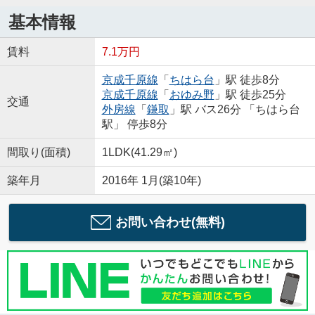
基本情報
賃料
7.1万円
京成千原線
「
ちはら台
」駅 徒歩8分
京成千原線
「
おゆみ野
」駅 徒歩25分
交通
外房線
「
鎌取
」駅 バス26分 「ちはら台
駅」 停歩8分
間取り(面積)
1LDK(41.29㎡)
築年月
2016年 1月(築10年)
お問い合わせ(無料)