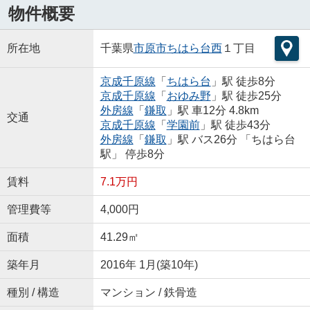
物件概要
所在地
千葉県
市原市
ちはら台西
１丁目
京成千原線
「
ちはら台
」駅 徒歩8分
京成千原線
「
おゆみ野
」駅 徒歩25分
外房線
「
鎌取
」駅 車12分 4.8km
交通
京成千原線
「
学園前
」駅 徒歩43分
外房線
「
鎌取
」駅 バス26分 「ちはら台
駅」 停歩8分
賃料
7.1万円
管理費等
4,000円
面積
41.29㎡
築年月
2016年 1月(築10年)
種別 / 構造
マンション / 鉄骨造