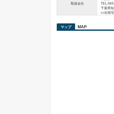
取扱会社
TEL:043
千葉県知事
㈳全国宅
MAP
マップ