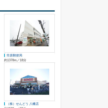
市原郵便局
約1378m／18分
（株）せんどう 八幡店