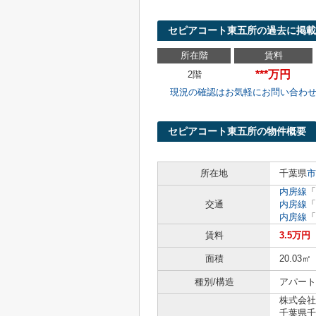
セピアコート東五所の過去に掲載
所在階
賃料
***万円
2階
現況の確認はお気軽にお問い合わ
セピアコート東五所の物件概要
所在地
千葉県
市
内房線
「
交通
内房線
「
内房線
「
賃料
3.5万円
面積
20.03㎡
種別/構造
アパート
株式会社
千葉県千