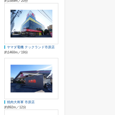
約1589m／20分
ヤマダ電機 テックランド市原店
約1460m／19分
焼肉大将軍 市原店
約892m／12分