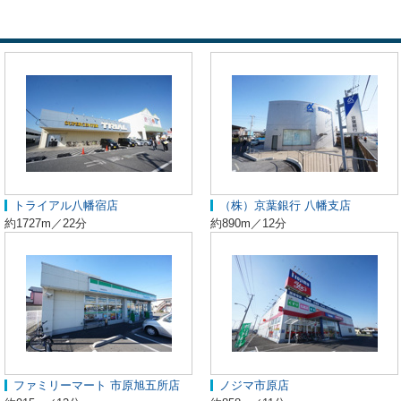
トライアル八幡宿店
（株）京葉銀行 八幡支店
約1727m／22分
約890m／12分
ファミリーマート 市原旭五所店
ノジマ市原店