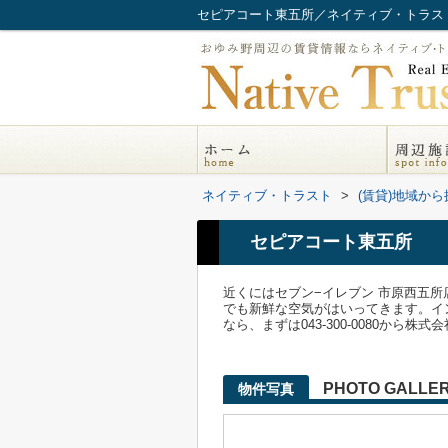
セピアコート東五所／ネイティブ・トラス
ネイティブ・トラスト
>
(賃貸)地域から
セピアコート東五所
近くにはセブン−イレブン 市原西五所
でも新鮮な空気がはいってきます。イ
なら、まずは043-300-0080か
PHOTO GALLE
物件写真