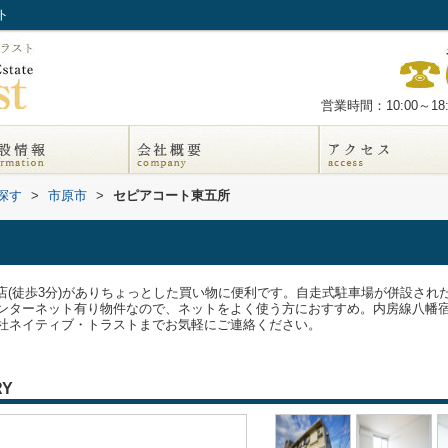
ト
営業時間：10:00～18:
探す
>
市原市
>
セピアコート東五所
店(徒歩3分)がありちょっとした買い物に便利です。自走式駐車場が併設さ
ンターネット有り物件なので、ネットをよく使う方におすすめ。内房線八幡
ら株式会社ネイティブ・トラストまでお気軽にご連絡ください。
RY