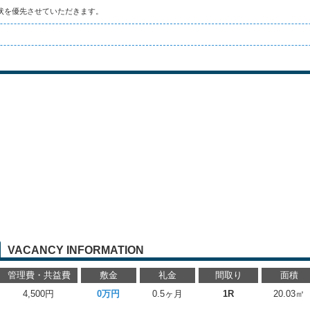
状を優先させていただきます。
VACANCY INFORMATION
管理費・共益費
敷金
礼金
間取り
面積
4,500円
0万円
0.5ヶ月
1R
20.03㎡