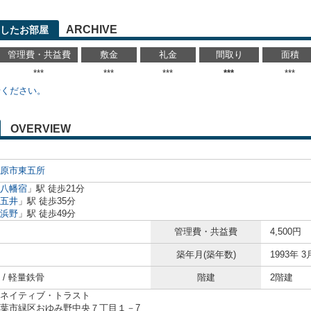
ARCHIVE
したお部屋
管理費・共益費
敷金
礼金
間取り
面積
***
***
***
***
***
せください。
OVERVIEW
原市
東五所
八幡宿
」駅 徒歩21分
五井
」駅 徒歩35分
浜野
」駅 徒歩49分
管理費・共益費
4,500円
築年月(築年数)
1993年 3
 / 軽量鉄骨
階建
2階建
ネイティブ・トラスト
葉市緑区おゆみ野中央７丁目１－7