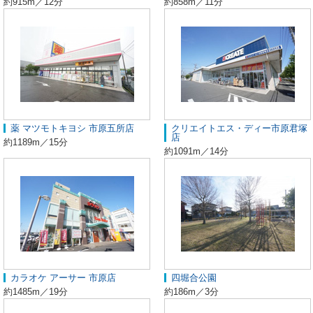
約915m／12分
約858m／11分
薬 マツモトキヨシ 市原五所店
クリエイトエス・ディー市原君塚
店
約1189m／15分
約1091m／14分
カラオケ アーサー 市原店
四堀合公園
約1485m／19分
約186m／3分