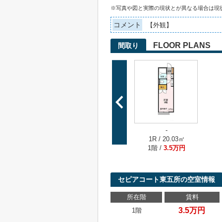
※写真や図と実際の現状とが異なる場合は現
コメント
【外観】
FLOOR PLANS
間取り
-
1R / 20.03㎡
1階 /
3.5万円
セピアコート東五所の空室情報
所在階
賃料
3.5万円
1階