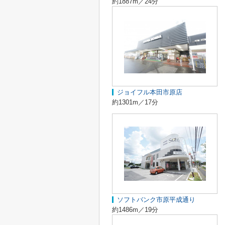
約1887m／24分
ジョイフル本田市原店
約1301m／17分
ソフトバンク市原平成通り
約1486m／19分