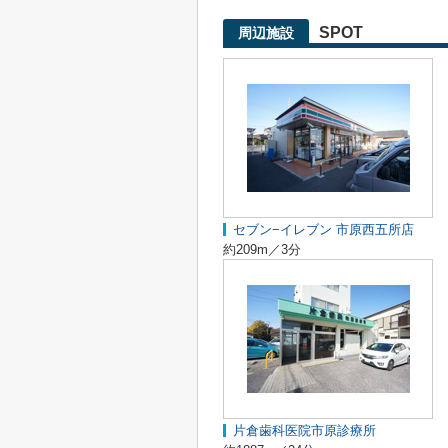
SPOT
周辺施設
セブン−イレブン 市原西五所店
約209m／3分
片倉歯科医院市原診療所