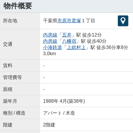
物件概要
所在地
千葉県
市原市
君塚
１丁目
内房線
「
五井
」駅 徒歩12分
内房線
「
八幡宿
」駅 徒歩40分
交通
小湊鉄道
「
上総村上
」駅 徒歩36分車8分
3.0km
賃料
-
管理費等
-
面積
-
築年月
1988年 4月(築38年)
種別 / 構造
アパート / 木造
階建
2階建