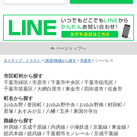
ページトップへ
ネイティブ・トラスト
>
(賃貸)地域から探す
>
市原市
>
シーパレス
市区町村から探す
千葉市緑区
/
市原市
/
千葉市中央区
/
千葉市稲毛区
/
千葉市若葉区
/
大網白里市
/
東金市
/
四街道市
/
佐倉市
町名から探す
おゆみ野
/
誉田町
/
おゆみ野中央
/
おゆみ野南
/
村田町
/
君塚
/
あすみが丘
/
八幡
/
五井
/
東国分寺台
路線から探す
外房線
/
京成千原線
/
内房線
/
小湊鉄道
/
京葉線
/
東金線
/
総武本線
/
総武線
/
千葉都市モノレール
/
京成千葉線