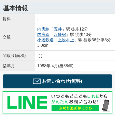
基本情報
賃料
-
内房線
「
五井
」駅 徒歩12分
内房線
「
八幡宿
」駅 徒歩40分
交通
小湊鉄道
「
上総村上
」駅 徒歩36分車8分
3.0km
間取り(面積)
-(-)
築年月
1988年 4月(築38年)
お問い合わせ(無料)