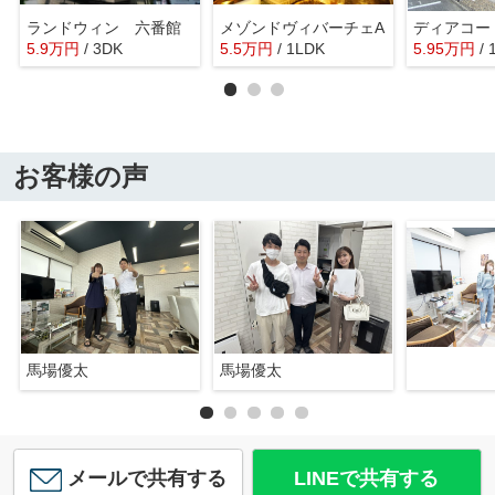
ランドウィン 六番館
メゾンドヴィバーチェA
ディアコー
5.9
万
円
/ 3DK
5.5
万
円
/ 1LDK
5.95
万
円
/ 
お客様の声
馬場優太
馬場優太
メールで共有する
LINEで共有する