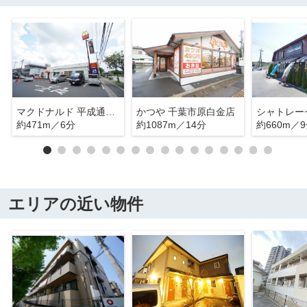
マクドナルド 平成通り市原店
かつや 千葉市原白金店
シャトレー
約471m／6分
約1087m／14分
約660m／
エリアの近い物件