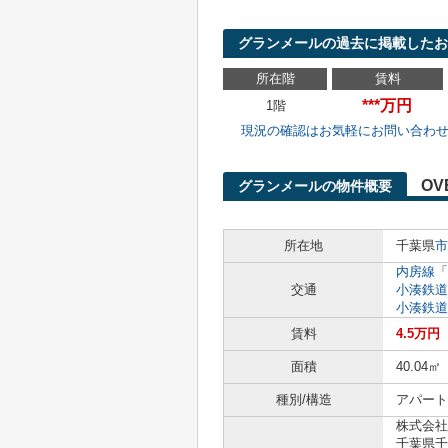
グランメールの過去に掲載したお
所在階
賃料
***万円
1階
現況の確認はお気軽にお問い合わ
OV
グランメールの物件概要
所在地
千葉県
市
内房線
「
交通
小湊鉄道
小湊鉄道
賃料
4.5万円
面積
40.04㎡
種別/構造
アパート 
株式会社
千葉県千