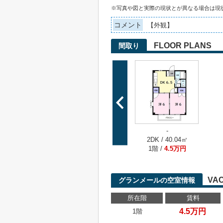
※写真や図と実際の現状とが異なる場合は現
コメント
【外観】
FLOOR PLANS
間取り
-
2DK / 40.04㎡
1階 /
4.5万円
VA
グランメールの空室情報
所在階
賃料
4.5万円
1階