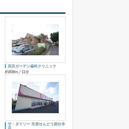
高宮ガーデン歯科クリニック
約808m／11分
ザ・ダイソー 市原せんどう国分寺
店