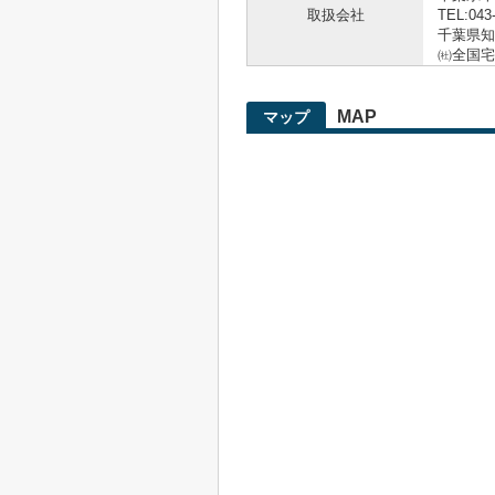
取扱会社
TEL:043
千葉県知事
㈳全国宅
MAP
マップ