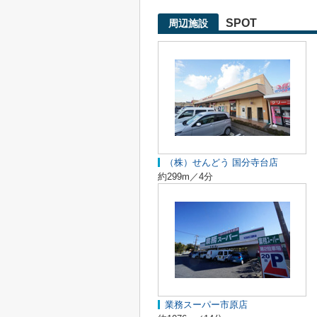
SPOT
周辺施設
（株）せんどう 国分寺台店
約299m／4分
業務スーパー市原店