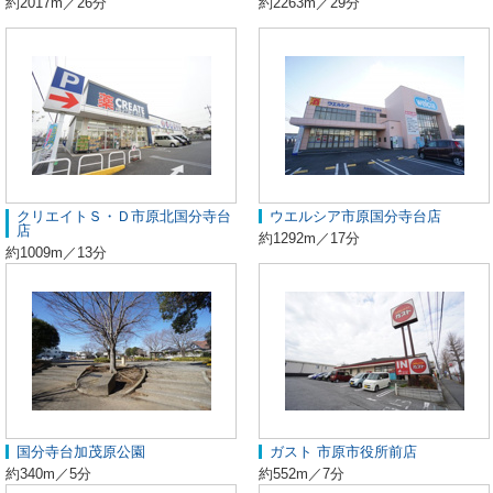
約2017m／26分
約2263m／29分
クリエイトＳ・Ｄ市原北国分寺台
ウエルシア市原国分寺台店
店
約1292m／17分
約1009m／13分
国分寺台加茂原公園
ガスト 市原市役所前店
約340m／5分
約552m／7分