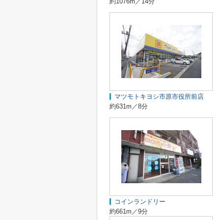
約1076m／14分
マツモトキヨシ市原市役所前店
約631m／8分
コインランドリー
約661m／9分