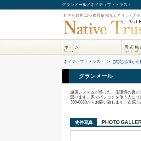
グランメール／ネイティブ・トラスト
ネイティブ・トラスト
>
(賃貸)地域から
グランメール
通風システムが整った、住環境の良い
選べます。家でパソコンを使う人にぜ
300-0080からお願い致します。
PHOTO GALLE
物件写真