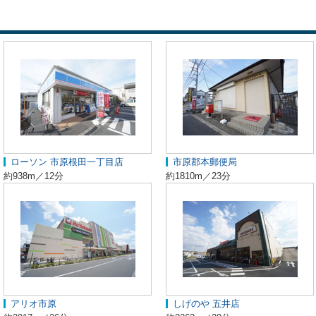
ローソン 市原根田一丁目店
市原郡本郵便局
約938m／12分
約1810m／23分
アリオ市原
しげのや 五井店