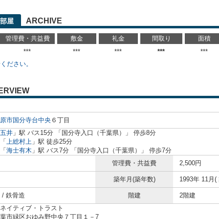
ARCHIVE
部屋
管理費・共益費
敷金
礼金
間取り
面積
***
***
***
***
***
せください。
ERVIEW
原市
国分寺台中央
６丁目
五井
」駅 バス15分 「国分寺入口（千葉県）」 停歩8分
「
上総村上
」駅 徒歩25分
「
海士有木
」駅 バス7分 「国分寺入口（千葉県）」 停歩7分
管理費・共益費
2,500円
築年月(築年数)
1993年 11月(
/ 鉄骨造
階建
2階建
ネイティブ・トラスト
葉市緑区おゆみ野中央７丁目１－7