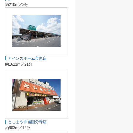
約210m／3分
カインズホーム市原店
約1621m／21分
としまや弁当国分寺店
約903m／12分