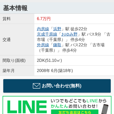
基本情報
賃料
6.7万円
内房線
「
浜野
」駅 徒歩22分
京成千原線
「
おゆみ野
」駅 バス9分 「古
交通
市場（千葉県）」 停歩4分
外房線
「
鎌取
」駅 バス22分 「古市場
（千葉県）」 停歩4分
間取り(面積)
2DK(51.10㎡)
築年月
2008年 6月(築18年)
お問い合わせ(無料)