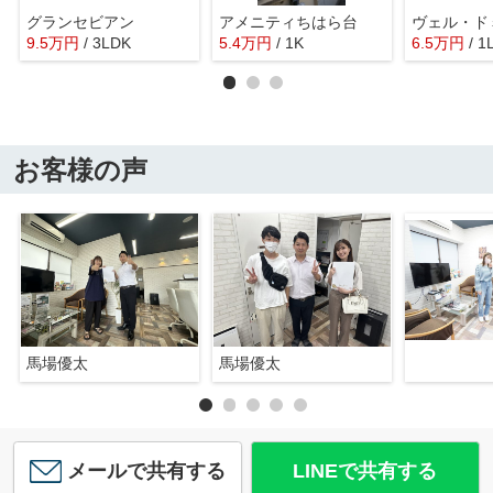
グランセビアン
アメニティちはら台
ヴェル・ド
9.5
万
円
/ 3LDK
5.4
万
円
/ 1K
6.5
万
円
/ 1
お客様の声
馬場優太
馬場優太
メールで共有する
LINEで共有する