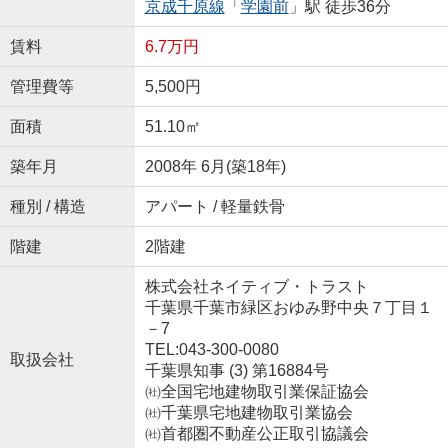
京成千原線
「
学園前
」駅 徒歩36分
賃料
6.7万円
管理費等
5,500円
面積
51.10㎡
築年月
2008年 6月(築18年)
種別 / 構造
アパート / 軽量鉄骨
階建
2階建
株式会社ネイティブ・トラスト
千葉県千葉市緑区おゆみ野中央７丁目１
－7
TEL:043-300-0080
取扱会社
千葉県知事 (3) 第16884号
㈳全国宅地建物取引業保証協会
㈳千葉県宅地建物取引業協会
㈳首都圏不動産公正取引協議会