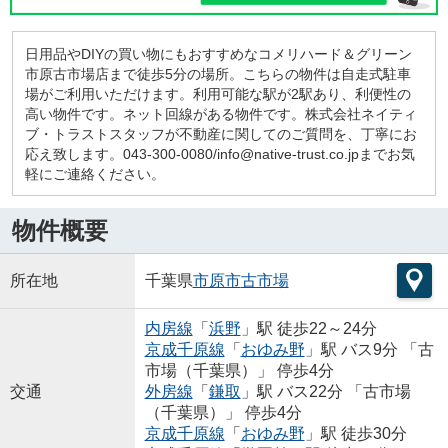
日用品やDIYの買い物にもおすすめなコメリハード＆グリーン
市原古市場店まで徒歩5分の場所。こちらの物件は自走式駐車
場がご利用いただけます。利用可能な駅が2駅あり、利便性の
高い物件です。ネット回線がある物件です。株式会社ネイティ
ブ・トラストスタッフが不動産に関してのご質問を、丁寧にお
応え致します。043-300-0080/info@native-trust.co.jpまでお気
軽にご連絡ください。
物件概要
所在地
千葉県
市原市
古市場
内房線
「
浜野
」駅 徒歩22～24分
京成千原線
「
おゆみ野
」駅 バス9分 「古
市場（千葉県）」 停歩4分
交通
外房線
「
鎌取
」駅 バス22分 「古市場
（千葉県）」 停歩4分
京成千原線
「
おゆみ野
」駅 徒歩30分