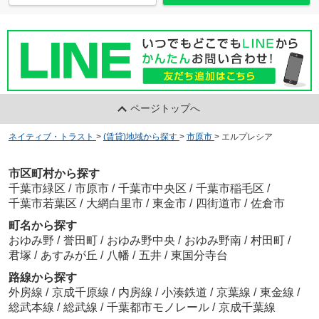
ページトップへ
ネイティブ・トラスト
>
(賃貸)地域から探す
>
市原市
>
エルプレシア
市区町村から探す
千葉市緑区
/
市原市
/
千葉市中央区
/
千葉市稲毛区
/
千葉市若葉区
/
大網白里市
/
東金市
/
四街道市
/
佐倉市
町名から探す
おゆみ野
/
誉田町
/
おゆみ野中央
/
おゆみ野南
/
村田町
/
君塚
/
あすみが丘
/
八幡
/
五井
/
東国分寺台
路線から探す
外房線
/
京成千原線
/
内房線
/
小湊鉄道
/
京葉線
/
東金線
/
総武本線
/
総武線
/
千葉都市モノレール
/
京成千葉線