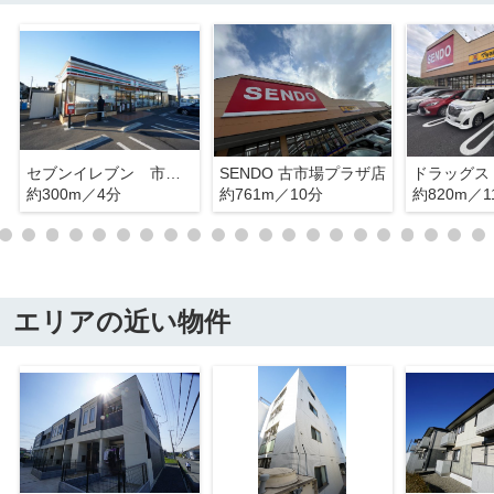
セブンイレブン 市原古市場店
SENDO 古市場プラザ店
約300m／4分
約761m／10分
約820m／1
エリアの近い物件