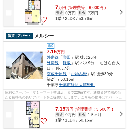
ンターネットの使用が可能な物件です。...
7
万
円
(管理費等：6,000円 )
0万円
7万円
敷金
礼金
1階 / 2LDK / 53.76㎡
メルシー
賃貸 | アパート
敷0
7.15
万円
外房線
「
誉田
」駅 徒歩25分
外房線
「
鎌取
」駅 バス9分 「ちはら台入
口」 停歩7分
京成千原線
「
おゆみ野
」駅 徒歩39分
築2年 / 50.16㎡
千葉県
千葉市緑区
大膳野町
便利なスーパー「マミーマート誉田店」まで229mです。通風良好で陽の当
たる気持ちの良いアパートをご提供いたします。こちらの物件はアパートで
す。お家の中でパソコンを快適に使える...
7.15
万
円
(管理費等：3,500円 )
0万円
1.5ヶ月
敷金
礼金
1階 / 1LDK / 50.16㎡