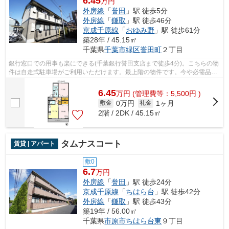
6.45
万円
外房線
「
誉田
」駅 徒歩5分
外房線
「
鎌取
」駅 徒歩46分
京成千原線
「
おゆみ野
」駅 徒歩61分
築28年 / 45.15㎡
千葉県
千葉市緑区
誉田町
２丁目
銀行窓口での用事も楽にできる(千葉銀行誉田支店まで徒歩4分)。こちらの物
件は自走式駐車場がご利用いただけます。最上階の物件です。今や必需品と
もなったネット。こちらはインターネ...
6.45
万
円
(管理費等：5,500円 )
0万円
1ヶ月
敷金
礼金
2階 / 2DK / 45.15㎡
タムナスコート
賃貸 | アパート
敷0
6.7
万円
外房線
「
誉田
」駅 徒歩24分
京成千原線
「
ちはら台
」駅 徒歩42分
外房線
「
鎌取
」駅 徒歩43分
築19年 / 56.00㎡
千葉県
市原市
ちはら台東
９丁目