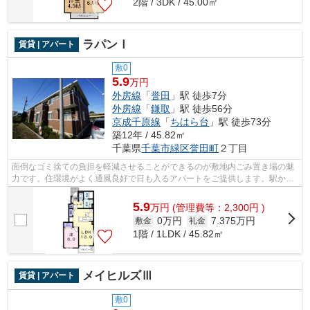
2階 / 3DK / 45.00㎡
ラパンⅠ
賃貸 | アパート
敷0
5.9
万円
外房線
「
誉田
」駅 徒歩7分
外房線
「
鎌取
」駅 徒歩56分
京成千原線
「
ちはら台
」駅 徒歩73分
築12年 / 45.82㎡
千葉県
千葉市緑区
誉田町
２丁目
面倒なゴミ捨ての負担を軽減させることができるのが敷地内ごみ置き場の魅
力です。住環境がよく通風良好で日も入るアパートをご提供します。駅から
徒歩7分にある物件なので、電車利用が...
5.9
万
円
(管理費等：2,300円 )
0万円
7.375万円
敷金
礼金
1階 / 1LDK / 45.82㎡
メイヒルズⅢ
賃貸 | アパート
敷0