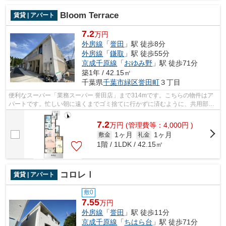
Bloom Terrace
賃貸 | アパート
7.2
万円
外房線
「
誉田
」駅 徒歩8分
外房線
「
鎌取
」駅 徒歩55分
京成千原線
「
おゆみ野
」駅 徒歩71分
築1年 / 42.15㎡
千葉県
千葉市緑区
誉田町
３丁目
便利なスーパー「業務スーパー 誉田店」まで314mです。こちらの物件はア
パートです。忙しい朝に遠くまでゴミ捨てに行かずに済むように、共用部に
ゴミ置き場が付いています。インターネ...
7.2
万
円
(管理費等：4,000円 )
1ヶ月
1ヶ月
敷金
礼金
1階 / 1LDK / 42.15㎡
コロレⅠ
賃貸 | アパート
敷0
7.55
万円
外房線
「
誉田
」駅 徒歩11分
京成千原線
「
ちはら台
」駅 徒歩71分