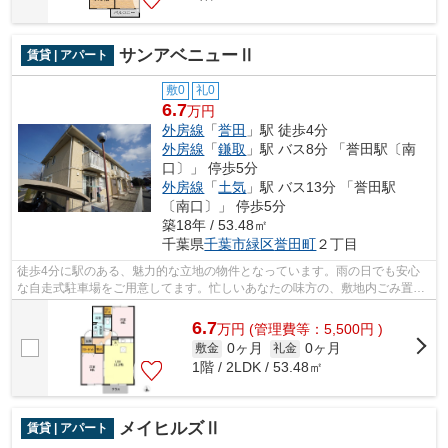
サンアベニューⅡ
賃貸 | アパート
敷0
礼0
6.7
万円
外房線
「
誉田
」駅 徒歩4分
外房線
「
鎌取
」駅 バス8分 「誉田駅〔南
口〕」 停歩5分
外房線
「
土気
」駅 バス13分 「誉田駅
〔南口〕」 停歩5分
築18年 / 53.48㎡
千葉県
千葉市緑区
誉田町
２丁目
徒歩4分に駅のある、魅力的な立地の物件となっています。雨の日でも安心
な自走式駐車場をご用意してます。忙しいあなたの味方の、敷地内ごみ置き
場つきの物件です。近くに駅も多く、沿...
6.7
万
円
(管理費等：5,500円 )
0ヶ月
0ヶ月
敷金
礼金
1階 / 2LDK / 53.48㎡
メイヒルズⅡ
賃貸 | アパート