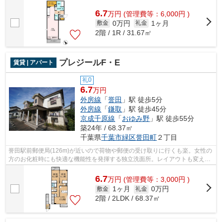
めです。株式会社ネイティブ・トラスト...
6.7
万
円
(管理費等：6,000円 )
0万円
1ヶ月
敷金
礼金
2階 / 1R / 31.67㎡
プレジールF・E
賃貸 | アパート
礼0
6.7
万円
外房線
「
誉田
」駅 徒歩5分
外房線
「
鎌取
」駅 徒歩45分
京成千原線
「
おゆみ野
」駅 徒歩55分
築24年 / 68.37㎡
千葉県
千葉市緑区
誉田町
２丁目
誉田駅前郵便局(126m)が近いので荷物や郵便の受け取りに行くも楽。女性の
方のお化粧時にも快適な機能性を発揮する独立洗面所。レイアウトも変えや
すいコンパクトな間取りのアパートで...
6.7
万
円
(管理費等：3,000円 )
1ヶ月
0万円
敷金
礼金
2階 / 2LDK / 68.37㎡