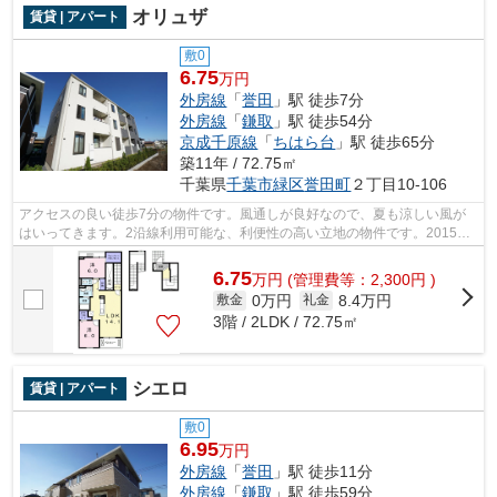
オリュザ
賃貸 | アパート
敷0
6.75
万円
外房線
「
誉田
」駅 徒歩7分
外房線
「
鎌取
」駅 徒歩54分
京成千原線
「
ちはら台
」駅 徒歩65分
築11年 / 72.75㎡
千葉県
千葉市緑区
誉田町
２丁目10-106
アクセスの良い徒歩7分の物件です。風通しが良好なので、夏も涼しい風が
はいってきます。2沿線利用可能な、利便性の高い立地の物件です。2015年
築で多くの方からご好評頂いている物件...
6.75
万
円
(管理費等：2,300円 )
0万円
8.4万円
敷金
礼金
3階 / 2LDK / 72.75㎡
シエロ
賃貸 | アパート
敷0
6.95
万円
外房線
「
誉田
」駅 徒歩11分
外房線
「
鎌取
」駅 徒歩59分