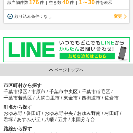
176
40
1～30
該当物件数
件
空き数
件
件を表示
変更
絞り込み条件：
なし
ページトップへ
市区町村から探す
千葉市緑区
/
市原市
/
千葉市中央区
/
千葉市稲毛区
/
千葉市若葉区
/
大網白里市
/
東金市
/
四街道市
/
佐倉市
町名から探す
おゆみ野
/
誉田町
/
おゆみ野中央
/
おゆみ野南
/
村田町
/
君塚
/
あすみが丘
/
八幡
/
五井
/
東国分寺台
路線から探す