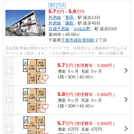
敷0
礼0
5.7
5.9
万円～
万円
外房線
「
誉田
」駅 徒歩12分
外房線
「
鎌取
」駅 徒歩40分
京成千原線
「
おゆみ野
」駅 徒歩53分
築36年 / 45.00㎡
千葉県
千葉市緑区
誉田町
２丁目
自走式駐車場が併設されたアパートです。住環境がよく通風良好で日も入る
アパートをご提供します。こちらの物件はアパートです。新たな回線工事が
必要ない、経済的なネット回線工事済...
5.7
万
円
(管理費等：3,000円 )
0ヶ月
0ヶ月
敷金
礼金
1階 / 3DK / 45.00㎡
5.9
万
円
(管理費等：3,000円 )
0ヶ月
0ヶ月
敷金
礼金
1階 / 3DK / 45.00㎡
5.7
万
円
(管理費等：3,000円 )
0万円
0万円
敷金
礼金