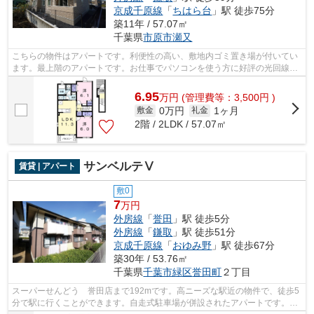
京成千原線
「
ちはら台
」駅 徒歩75分
築11年 / 57.07㎡
千葉県
市原市
瀬又
こちらの物件はアパートです。利便性の高い、敷地内ゴミ置き場が付いてい
ます。最上階のアパートです。お仕事でパソコンを使う方に好評の光回線導
入の物件です。外房線誉田周辺の株式...
6.95
万
円
(管理費等：3,500円 )
0万円
1ヶ月
敷金
礼金
2階 / 2LDK / 57.07㎡
サンベルテⅤ
賃貸 | アパート
敷0
7
万円
外房線
「
誉田
」駅 徒歩5分
外房線
「
鎌取
」駅 徒歩51分
京成千原線
「
おゆみ野
」駅 徒歩67分
築30年 / 53.76㎡
千葉県
千葉市緑区
誉田町
２丁目
スーパーせんどう 誉田店まで192mです。高ニーズな駅近の物件で、徒歩5
分で駅に行くことができます。自走式駐車場が併設されたアパートです。イ