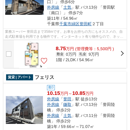
口〕」 停歩6分
外房線
「
土気
」駅 バス13分 「誉田駅
〔南口〕」 停歩7分
築11年 / 54.96㎡
千葉県
千葉市緑区
誉田町
２丁目
業務スーパー 誉田店まで358mです。お車をお持ちの方にもオススメの、自
走式駐車場を利用できる物件です。インターネット有り物件なので、ネット
をよく使う方におすすめです。千葉市緑...
8.75
万
円
(管理費等：5,500円 )
0万円
9万円
敷金
礼金
1階 / 2LDK / 54.96㎡
フェリス
賃貸 | アパート
敷0
10.15
10.85
万円～
万円
外房線
「
誉田
」駅 徒歩13分
外房線
「
鎌取
」駅 バス13分 「誉田陸
橋」 停歩2分
外房線
「
土気
」駅 バス11分 「誉田陸
橋」 停歩2分
築1年 / 59.66㎡～71.07㎡