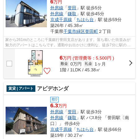
6
万円
外房線
「
誉田
」駅 徒歩5分
外房線
「
鎌取
」駅 徒歩45分
京成千原線
「
ちはら台
」駅 徒歩59分
築26年 / 45.38㎡
千葉県
千葉市緑区
誉田町
２丁目
家から261mのところに千葉銀行誉田支店があります。落ち着いた街並みが
魅力のアパートはこちらです。通勤やお出かけに便利な、徒歩7分に駅のあ
る物件です。インターネット付きの物件で...
6
万
円
(管理費等：5,500円 )
0万円
1ヶ月
敷金
礼金
1階 / 1LDK / 45.38㎡
アビデホンダ
賃貸 | アパート
敷0
6.3
万円
外房線
「
誉田
」駅 徒歩3分
外房線
「
鎌取
」駅 バス8分 「誉田駅〔南
口〕」 停歩4分
京成千原線
「
ちはら台
」駅 徒歩66分
築19年 / 30.27㎡