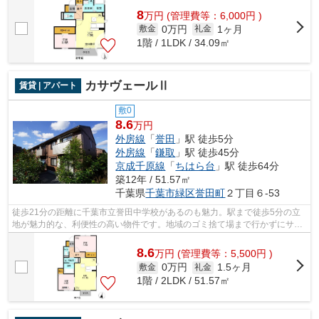
8
万
円
(管理費等：6,000円 )
0万円
1ヶ月
敷金
礼金
1階 / 1LDK / 34.09㎡
カサヴェールⅡ
賃貸 | アパート
敷0
8.6
万円
外房線
「
誉田
」駅 徒歩5分
外房線
「
鎌取
」駅 徒歩45分
京成千原線
「
ちはら台
」駅 徒歩64分
築12年 / 51.57㎡
千葉県
千葉市緑区
誉田町
２丁目６-53
徒歩21分の距離に千葉市立誉田中学校があるのも魅力。駅まで徒歩5分の立
地が魅力的な、利便性の高い物件です。地域のゴミ捨て場まで行かずにサッ
とゴミ出しできるように、共用部にゴミ...
8.6
万
円
(管理費等：5,500円 )
0万円
1.5ヶ月
敷金
礼金
1階 / 2LDK / 51.57㎡