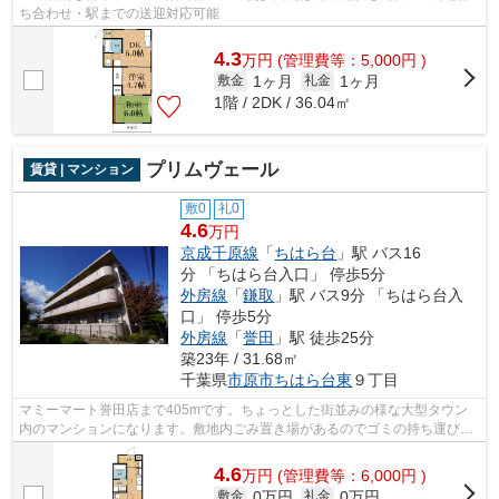
ち合わせ・駅までの送迎対応可能
4.3
万
円
(管理費等：5,000円 )
1ヶ月
1ヶ月
敷金
礼金
1階 / 2DK / 36.04㎡
プリムヴェール
賃貸 | マンション
敷0
礼0
4.6
万円
京成千原線
「
ちはら台
」駅 バス16
分 「ちはら台入口」 停歩5分
外房線
「
鎌取
」駅 バス9分 「ちはら台入
口」 停歩5分
外房線
「
誉田
」駅 徒歩25分
築23年 / 31.68㎡
千葉県
市原市
ちはら台東
９丁目
マミーマート誉田店まで405mです。ちょっとした街並みの様な大型タウン
内のマンションになります。敷地内ごみ置き場があるのでゴミの持ち運びの
負担を少しでも減らすことができます。...
4.6
万
円
(管理費等：6,000円 )
0万円
0万円
敷金
礼金