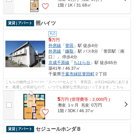
1階 / 1K / 31.68㎡
照ハイツ
賃貸 | アパート
礼0
5
万円
外房線
「
誉田
」駅 徒歩4分
外房線
「
鎌取
」駅 バス8分 「誉田駅〔南
口〕」 停歩4分
京成千原線
「
ちはら台
」駅 徒歩65分
築41年 / 46.37㎡
千葉県
千葉市緑区
誉田町
２丁目
こちらの物件はスーパー「スーパーせんどう 誉田店」が411m以内にありま
す。風通しが良好なので、いつでも新鮮な空気がはいってきます。こちらの
物件はアパートです。周辺に駅が2つあ...
5
万
円
(管理費等：2,000円 )
1ヶ月
0万円
敷金
礼金
1階 / 3DK / 46.37㎡
セジュールホンダＢ
賃貸 | アパート