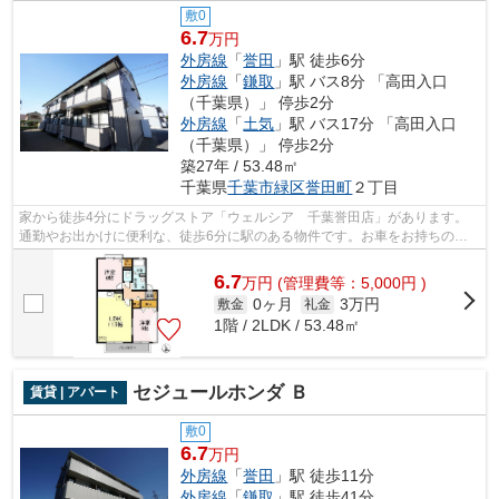
敷0
6.7
万円
外房線
「
誉田
」駅 徒歩6分
外房線
「
鎌取
」駅 バス8分 「高田入口
（千葉県）」 停歩2分
外房線
「
土気
」駅 バス17分 「高田入口
（千葉県）」 停歩2分
築27年 / 53.48㎡
千葉県
千葉市緑区
誉田町
２丁目
家から徒歩4分にドラッグストア「ウェルシア 千葉誉田店」があります。
通勤やお出かけに便利な、徒歩6分に駅のある物件です。お車をお持ちの方
にオススメの、自走式駐車場を利用でき...
6.7
万
円
(管理費等：5,000円 )
0ヶ月
3万円
敷金
礼金
1階 / 2LDK / 53.48㎡
セジュールホンダ Ｂ
賃貸 | アパート
敷0
6.7
万円
外房線
「
誉田
」駅 徒歩11分
外房線
「
鎌取
」駅 徒歩41分