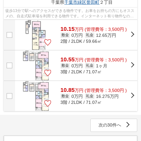
千葉県
千葉市緑区
誉田町
２丁目
徒歩13分で駅へのアクセスができる物件です。お車をお持ちの方にもオスス
メの、自走式駐車場を利用できる物件です。インターネット有り物件なの
で、ネットをよく使う方におすすめです...
10.15
万
円
(管理費等：3,500円 )
0万円
12.65万円
敷金
礼金
2階 / 2LDK / 59.66㎡
10.55
万
円
(管理費等：3,500円 )
0万円
1ヶ月
敷金
礼金
3階 / 2LDK / 71.07㎡
10.85
万
円
(管理費等：3,500円 )
0万円
16.275万円
敷金
礼金
3階 / 2LDK / 71.07㎡
次の30件へ