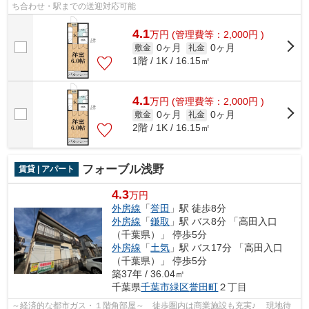
ち合わせ・駅までの送迎対応可能
4.1
万
円
(管理費等：2,000円 )
0ヶ月
0ヶ月
敷金
礼金
1階 / 1K / 16.15㎡
4.1
万
円
(管理費等：2,000円 )
0ヶ月
0ヶ月
敷金
礼金
2階 / 1K / 16.15㎡
フォーブル浅野
賃貸 | アパート
4.3
万円
外房線
「
誉田
」駅 徒歩8分
外房線
「
鎌取
」駅 バス8分 「高田入口
（千葉県）」 停歩5分
外房線
「
土気
」駅 バス17分 「高田入口
（千葉県）」 停歩5分
築37年 / 36.04㎡
千葉県
千葉市緑区
誉田町
２丁目
～経済的な都市ガス・１階角部屋～ 徒歩圏内は商業施設も充実♪ 現地待