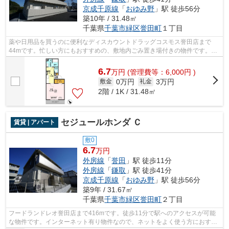
京成千原線
「
おゆみ野
」駅 徒歩56分
築10年 / 31.48㎡
千葉県
千葉市緑区
誉田町
１丁目
薬や日用品を買うのに便利なディスカウントドラッグコスモス誉田店まで
44mです。忙しい方にもおすすめの、敷地内ごみ置き場付きの物件です。駅
近くに立地する物件で、徒歩11分程でアク...
6.7
万
円
(管理費等：6,000円 )
0万円
3万円
敷金
礼金
2階 / 1K / 31.48㎡
セジュールホンダ Ｃ
賃貸 | アパート
敷0
6.7
万円
外房線
「
誉田
」駅 徒歩11分
外房線
「
鎌取
」駅 徒歩41分
京成千原線
「
おゆみ野
」駅 徒歩56分
築9年 / 31.67㎡
千葉県
千葉市緑区
誉田町
２丁目
フードランドレオ誉田店まで416mです。徒歩11分で駅へのアクセスが可能
な物件です。インターネット有り物件なので、ネットをよく使う方におすす