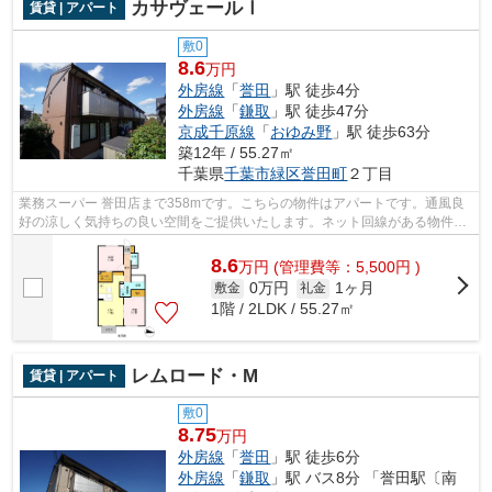
カサヴェールⅠ
賃貸 | アパート
敷0
8.6
万円
外房線
「
誉田
」駅 徒歩4分
外房線
「
鎌取
」駅 徒歩47分
京成千原線
「
おゆみ野
」駅 徒歩63分
築12年 / 55.27㎡
千葉県
千葉市緑区
誉田町
２丁目
業務スーパー 誉田店まで358mです。こちらの物件はアパートです。通風良
好の涼しく気持ちの良い空間をご提供いたします。ネット回線がある物件で
す。ココ外房線誉田近辺にて、新着情報...
8.6
万
円
(管理費等：5,500円 )
0万円
1ヶ月
敷金
礼金
1階 / 2LDK / 55.27㎡
レムロード・M
賃貸 | アパート
敷0
8.75
万円
外房線
「
誉田
」駅 徒歩6分
外房線
「
鎌取
」駅 バス8分 「誉田駅〔南