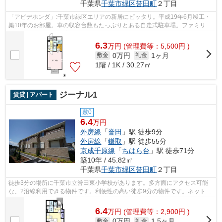
千葉県
千葉市緑区
誉田町
２丁目
「アビデホンダ」:千葉市緑区エリアの新居にピッタリ。平成19年6月竣工・
築10年のお部屋。車の収容台数もたっぷりとある自走式駐車場。ファミリー
マート 千葉誉田駅前店まで234ｍ。敷...
6.3
万
円
(管理費等：5,500円 )
0万円
1ヶ月
敷金
礼金
1階 / 1K / 30.27㎡
ジーナル1
賃貸 | アパート
敷0
6.4
万円
外房線
「
誉田
」駅 徒歩9分
外房線
「
鎌取
」駅 徒歩55分
京成千原線
「
ちはら台
」駅 徒歩71分
築10年 / 45.82㎡
千葉県
千葉市緑区
誉田町
２丁目
徒歩3分の場所に千葉市立誉田東小学校があります。多方面にアクセス可能
な、2沿線利用できる物件です。利便性の高い徒歩9分の物件です。ネット回
線が導入された物件です。お電話で株式...
6.4
万
円
(管理費等：2,900円 )
0万円
1.5ヶ月
敷金
礼金