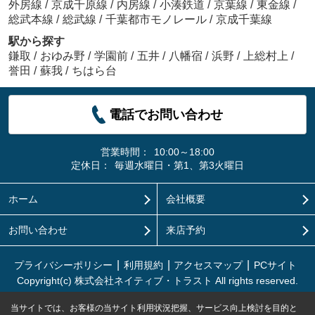
外房線
/
京成千原線
/
内房線
/
小湊鉄道
/
京葉線
/
東金線
/
総武本線
/
総武線
/
千葉都市モノレール
/
京成千葉線
駅から探す
鎌取
/
おゆみ野
/
学園前
/
五井
/
八幡宿
/
浜野
/
上総村上
/
誉田
/
蘇我
/
ちはら台
電話でお問い合わせ
営業時間：
10:00～18:00
定休日：
毎週水曜日・第1、第3火曜日
ホーム
会社概要
お問い合わせ
来店予約
プライバシーポリシー
利用規約
アクセスマップ
PCサイト
Copyright(c) 株式会社ネイティブ・トラスト All rights reserved.
当サイトでは、お客様の当サイト利用状況把握、サービス向上検討を目的と