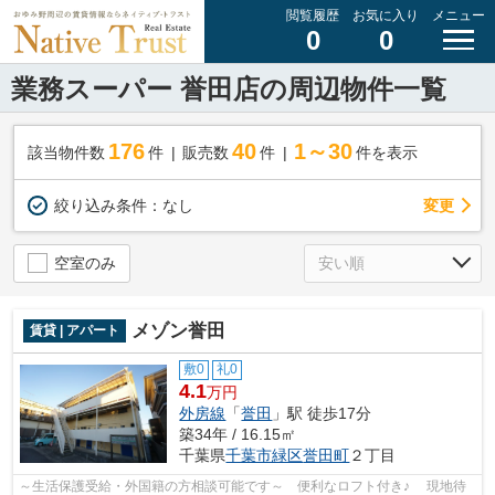
閲覧履歴
お気に入り
メニュー
0
0
業務スーパー 誉田店の周辺物件一覧
176
40
1～30
該当物件数
件
販売数
件
件を表示
変更
絞り込み条件：
なし
空室のみ
メゾン誉田
賃貸 | アパート
敷0
礼0
4.1
万円
外房線
「
誉田
」駅 徒歩17分
築34年 / 16.15㎡
千葉県
千葉市緑区
誉田町
２丁目
～生活保護受給・外国籍の方相談可能です～ 便利なロフト付き♪ 現地待