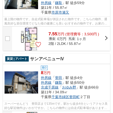
外房線
「
鎌取
」駅 徒歩59分
築11年 / 55.87㎡
千葉県
市原市
瀬又
最上階の物件です。自走式駐車場が併設された物件です。こちらの物件、通
風良好な居住環境でどなた様の健康にも良いおすすめの物件です。お家の中
でパソコンを快適に使える光回線を導...
7.55
万
円
(管理費等：3,500円 )
0万円
1ヶ月
敷金
礼金
2階 / 2LDK / 55.87㎡
サンアベニューⅣ
賃貸 | アパート
敷0
8
万円
外房線
「
誉田
」駅 徒歩4分
外房線
「
鎌取
」駅 徒歩50分
京成千原線
「
おゆみ野
」駅 徒歩66分
築11年 / 34.09㎡
千葉県
千葉市緑区
誉田町
２丁目
スーパーせんどう 誉田店まで135mです。駅から徒歩4分というアクセス良
好な駅近物件はいかがですか。こちらの物件には自走式駐車場があります。
今や必需品ともなったネット。こちらは...