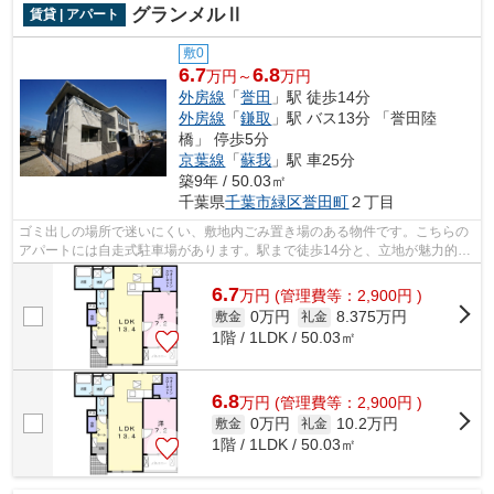
グランメルⅡ
賃貸 | アパート
敷0
6.7
6.8
万円～
万円
外房線
「
誉田
」駅 徒歩14分
外房線
「
鎌取
」駅 バス13分 「誉田陸
橋」 停歩5分
京葉線
「
蘇我
」駅 車25分
築9年 / 50.03㎡
千葉県
千葉市緑区
誉田町
２丁目
ゴミ出しの場所で迷いにくい、敷地内ごみ置き場のある物件です。こちらの
アパートには自走式駐車場があります。駅まで徒歩14分と、立地が魅力的な
物件です。通信速度が速く時間も節約...
6.7
万
円
(管理費等：2,900円 )
0万円
8.375万円
敷金
礼金
1階 / 1LDK / 50.03㎡
6.8
万
円
(管理費等：2,900円 )
0万円
10.2万円
敷金
礼金
1階 / 1LDK / 50.03㎡