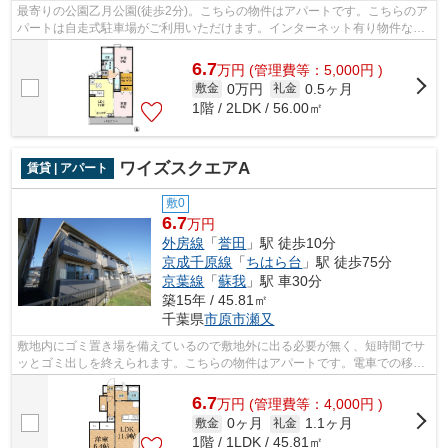
最寄りの公園乙月公園(徒歩2分)。こちらの物件はアパートです。こちらのア
パートは自走式駐車場がご利用いただけます。インターネット有り物件なの
で、ネットをよく使う方におすすめ。...
6.7
万
円
(管理費等：5,000円 )
0万円
0.5ヶ月
敷金
礼金
1階 / 2LDK / 56.00㎡
ワイズスクエアA
賃貸 | アパート
敷0
6.7
万円
外房線
「
誉田
」駅 徒歩10分
京成千原線
「
ちはら台
」駅 徒歩75分
京葉線
「
蘇我
」駅 車30分
築15年 / 45.81㎡
千葉県
市原市
瀬又
敷地内にゴミ置き場を備えているので敷地外に出る必要が無く、短時間でサ
ッとゴミ出しを終えられます。こちらの物件はアパートです。電車での移動
がより便利になる、2駅利用可能なアパ...
6.7
万
円
(管理費等：4,000円 )
0ヶ月
1.1ヶ月
敷金
礼金
1階 / 1LDK / 45.81㎡