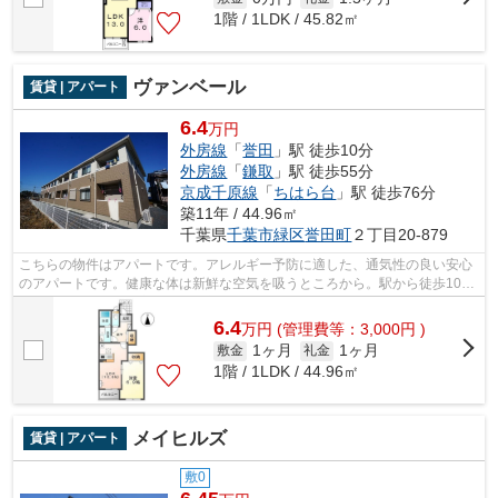
1階 / 1LDK / 45.82㎡
ヴァンベール
賃貸 | アパート
6.4
万円
外房線
「
誉田
」駅 徒歩10分
外房線
「
鎌取
」駅 徒歩55分
京成千原線
「
ちはら台
」駅 徒歩76分
築11年 / 44.96㎡
千葉県
千葉市緑区
誉田町
２丁目20-879
こちらの物件はアパートです。アレルギー予防に適した、通気性の良い安心
のアパートです。健康な体は新鮮な空気を吸うところから。駅から徒歩10分
の物件で、アクセス良好です。新たな...
6.4
万
円
(管理費等：3,000円 )
1ヶ月
1ヶ月
敷金
礼金
1階 / 1LDK / 44.96㎡
メイヒルズ
賃貸 | アパート
敷0