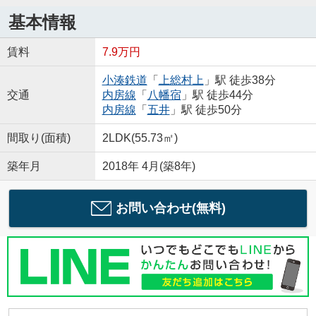
基本情報
賃料
7.9万円
小湊鉄道
「
上総村上
」駅 徒歩38分
交通
内房線
「
八幡宿
」駅 徒歩44分
内房線
「
五井
」駅 徒歩50分
間取り(面積)
2LDK(55.73㎡)
築年月
2018年 4月(築8年)
お問い合わせ(無料)