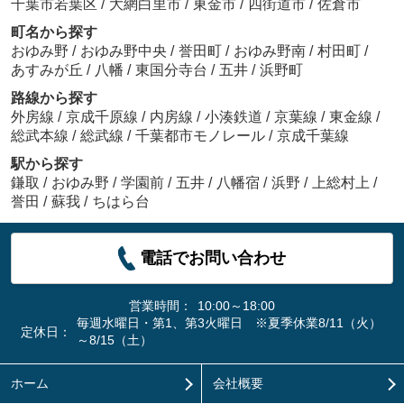
千葉市若葉区
/
大網白里市
/
東金市
/
四街道市
/
佐倉市
町名から探す
おゆみ野
/
おゆみ野中央
/
誉田町
/
おゆみ野南
/
村田町
/
あすみが丘
/
八幡
/
東国分寺台
/
五井
/
浜野町
路線から探す
外房線
/
京成千原線
/
内房線
/
小湊鉄道
/
京葉線
/
東金線
/
総武本線
/
総武線
/
千葉都市モノレール
/
京成千葉線
駅から探す
鎌取
/
おゆみ野
/
学園前
/
五井
/
八幡宿
/
浜野
/
上総村上
/
誉田
/
蘇我
/
ちはら台
電話でお問い合わせ
営業時間：
10:00～18:00
毎週水曜日・第1、第3火曜日 ※夏季休業8/11（火）
定休日：
～8/15（土）
ホーム
会社概要