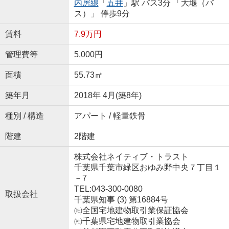
内房線
「
五井
」駅 バス3分 「大堰（バ
ス）」 停歩9分
賃料
7.9万円
管理費等
5,000円
面積
55.73㎡
築年月
2018年 4月(築8年)
種別 / 構造
アパート / 軽量鉄骨
階建
2階建
株式会社ネイティブ・トラスト
千葉県千葉市緑区おゆみ野中央７丁目１
－7
TEL:043-300-0080
取扱会社
千葉県知事 (3) 第16884号
㈳全国宅地建物取引業保証協会
㈳千葉県宅地建物取引業協会