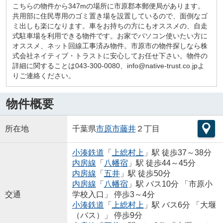
こちらの物件から347mの場所に市原郡本郵便局があります。
共用部に住民専用のゴミ置き場を設置しているので、面倒なゴ
ミ出しも楽になります。車をお持ちの方にもオススメの、自走
式駐車場を利用できる物件です。お家でパソコン使いたい方に
オススメ、ネット回線工事済み物件。市原市の物件探しなら株
式会社ネイティブ・トラストに安心してお任せ下さい。物件の
詳細に関することは043-300-0080、info@native-trust.co.jpよ
りご連絡ください。
物件概要
所在地
千葉県
市原市
藤井
２丁目
小湊鉄道
「
上総村上
」駅 徒歩37～38分
内房線
「
八幡宿
」駅 徒歩44～45分
内房線
「
五井
」駅 徒歩50分
内房線
「
八幡宿
」駅 バス10分 「市原小
交通
学校入口」 停歩3～4分
小湊鉄道
「
上総村上
」駅 バス6分 「大堰
（バス）」 停歩9分