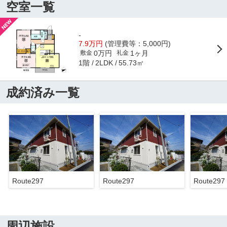
空室一覧
-
7.9万円
(管理費等：5,000円)
0万円
1ヶ月
敷金
礼金
1階
55.73㎡
2LDK
成約済み一覧
Route297
Route297
Route297
周辺施設