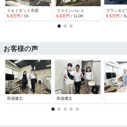
イセミネット市原
ファインパレス
グランセビ
5.8
万
円
/ 1K
6.6
万
円
/ 1LDK
9.5
万
円
/ 3
お客様の声
馬場優太
馬場優太