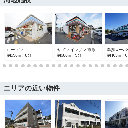
ローソン
セブン‐イレブン 市原郡本店
業務スーパ
約598m／8分
約688m／9分
約463m／
エリアの近い物件