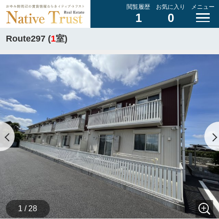
閲覧履歴
お気に入り
メニュー
1
0
Route297 (
1
室)
1 / 28