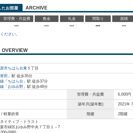
ARCHIVE
したお部屋
管理費・共益費
敷金
礼金
間取り
面積
***
***
***
***
***
せください。
OVERVIEW
原市
ちはら台東
５丁目
誉田
」駅 徒歩35分
線
「
ちはら台
」駅 徒歩37分
線
「
おゆみ野
」駅 徒歩48分
管理費・共益費
6,000円
築年月(築年数)
2021年 
 / 軽量鉄骨
階建
2階建
ネイティブ・トラスト
葉市緑区おゆみ野中央７丁目１－7
-300-0080