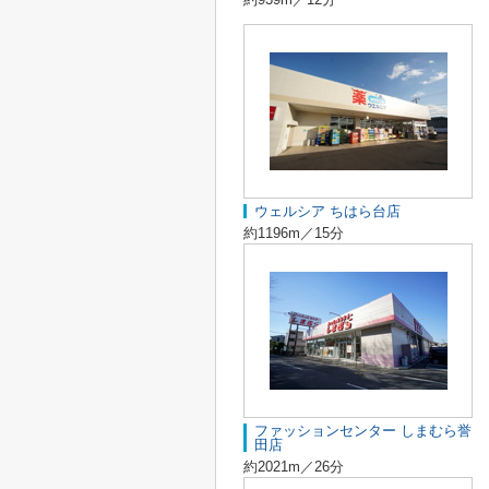
ウェルシア ちはら台店
約1196m／15分
ファッションセンター しまむら誉
田店
約2021m／26分