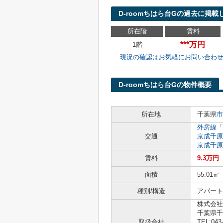
D-roomちはら台Gの過去に掲載
所在階
賃料
***万円
1階
現況の確認はお気軽にお問い合わ
D-roomちはら台Gの物件概要
所在地
千葉県
市
外房線
「
交通
京成千原
京成千原
賃料
9.3万円
面積
55.01㎡
種別/構造
アパート
株式会社
千葉県千
取扱会社
TEL:043