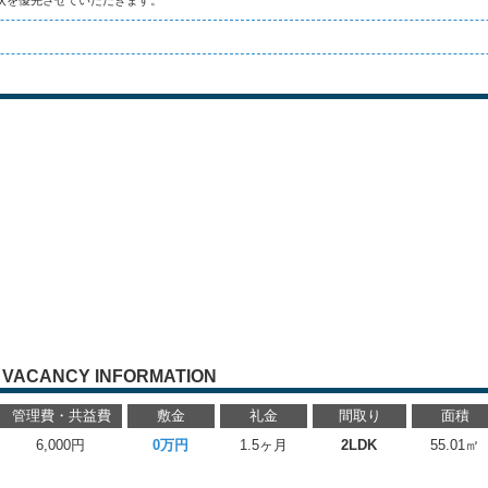
状を優先させていただきます。
VACANCY INFORMATION
管理費・共益費
敷金
礼金
間取り
面積
6,000円
0万円
1.5ヶ月
2LDK
55.01㎡