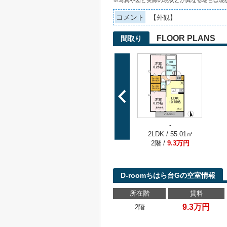
※写真や図と実際の現状とが異なる場合は現
コメント
【外観】
FLOOR PLANS
間取り
-
2LDK / 55.01㎡
2階 /
9.3万円
D-roomちはら台Gの空室情報
所在階
賃料
9.3万円
2階