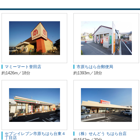
マミーマート誉田店
市原ちはら台郵便局
約1426m／18分
約1393m／18分
セブンイレブン市原ちはら台東４
（株）せんどう ちはら台店
丁目店
約1542m／20分