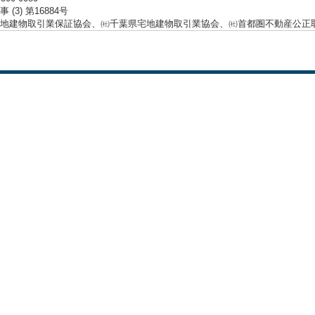
 (3) 第16884号
地建物取引業保証協会、㈳千葉県宅地建物取引業協会、㈳首都圏不動産公正