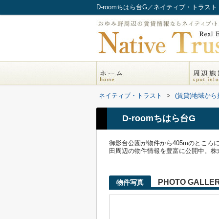
D-roomちはら台G／ネイティブ・トラスト
ネイティブ・トラスト
>
(賃貸)地域から
D-roomちはら台G
御影台公園が物件から405mのとこ
田周辺の物件情報を豊富に公開中。株式会社ネイ
PHOTO GALLE
物件写真