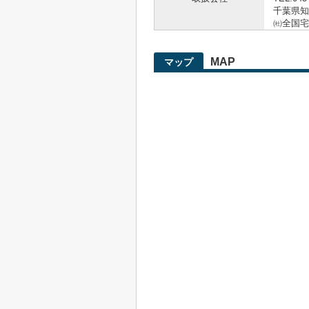
千葉県知事
㈳全国宅
MAP
マップ