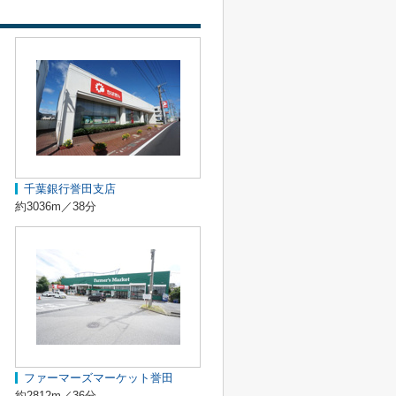
千葉銀行誉田支店
約3036m／38分
ファーマーズマーケット誉田
約2812m／36分