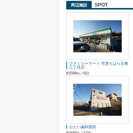
SPOT
周辺施設
ファミリーマート 市原ちはら台東
三丁目店
約598m／8分
かたい歯科医院
約939m／12分