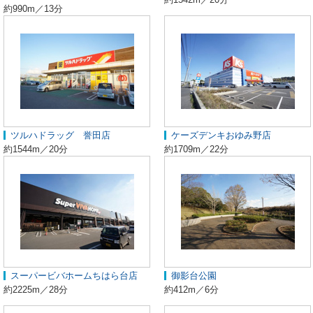
約990m／13分
ツルハドラッグ 誉田店
ケーズデンキおゆみ野店
約1544m／20分
約1709m／22分
スーパービバホームちはら台店
御影台公園
約2225m／28分
約412m／6分