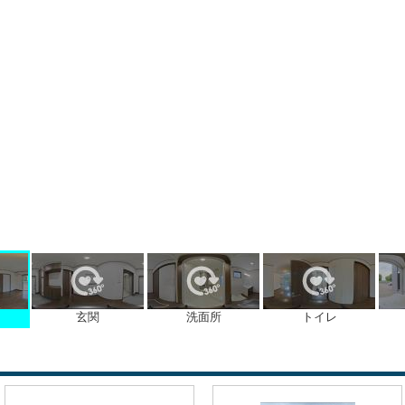
玄関
洗面所
トイレ