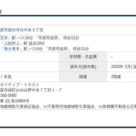
W
原市
国分寺台中央
３丁目
五井
」駅 バス16分 「市原市役所」 停歩11分
「
上総村上
」駅 徒歩29分
「
海士有木
」駅 バス6分 「市原市役所」 停歩11分
管理費・共益費
-
築年月(築年数)
2020年 2月( 
/ 木造
階建
2階建
ネイティブ・トラスト
葉市緑区おゆみ野中央７丁目１－7
-300-0080
 (3) 第16884号
地建物取引業保証協会、㈳千葉県宅地建物取引業協会、㈳首都圏不動産公正