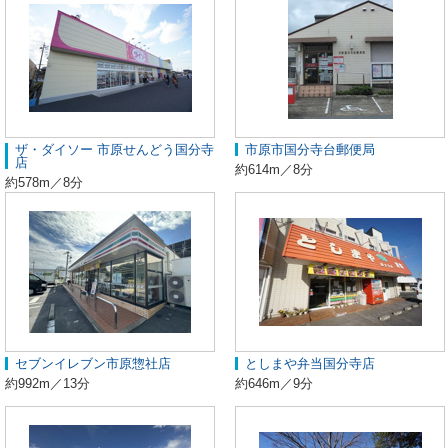
ザ・ダイソー 市原せんどう国分寺
市原市国分寺台郵便局
店
約614m／8分
約578m／8分
セブンイレブン市原惣社店
としまや弁当国分寺店
約992m／13分
約646m／9分