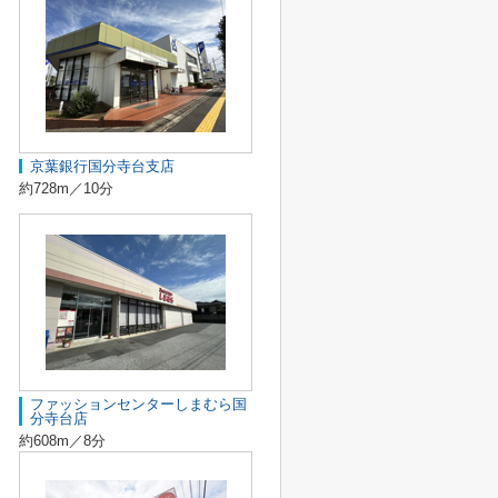
京葉銀行国分寺台支店
約728m／10分
ファッションセンターしまむら国
分寺台店
約608m／8分