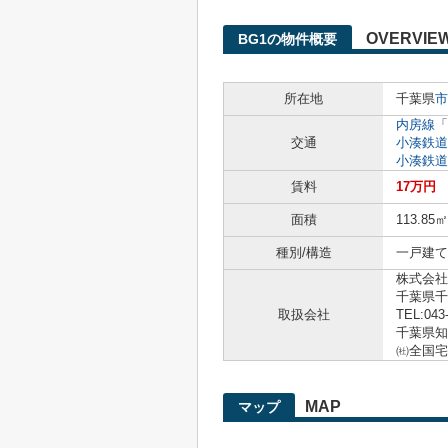
OVERVIE
BG1の物件概要
所在地
千葉県
市
内房線
「
交通
小湊鉄道
小湊鉄道
賃料
17万円
面積
113.85㎡
種別/構造
一戸建て 
株式会社
千葉県千
取扱会社
TEL:043
千葉県知事
㈳全国宅
MAP
マップ