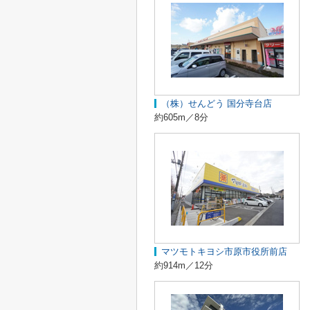
（株）せんどう 国分寺台店
約605m／8分
マツモトキヨシ市原市役所前店
約914m／12分