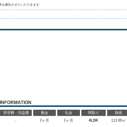
状を優先させていただきます。
INFORMATION
管理費・共益費
敷金
礼金
間取り
面積
-
2ヶ月
1ヶ月
4LDK
113.85㎡