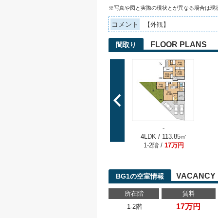
※写真や図と実際の現状とが異なる場合は現
コメント
【外観】
FLOOR PLANS
間取り
-
4LDK / 113.85㎡
1-2階 /
17万円
VACANCY 
BG1の空室情報
所在階
賃料
17万円
1-2階