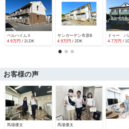
ベルハイムⅡ
サンガーデン市原B
ドゥー パ
4.9
万
円
/ 2LDK
4.9
万
円
/ 2DK
4.7
万
円
/ 1
お客様の声
馬場優太
馬場優太