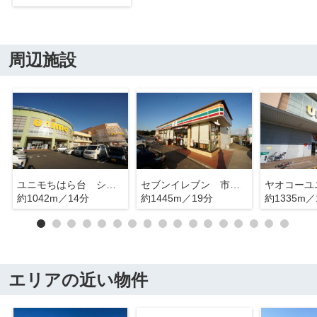
周辺施設
ユニモちはら台 ショッピングモール
セブンイレブン 市原潤井戸店
約1042m／14分
約1445m／19分
約1335m／
エリアの近い物件