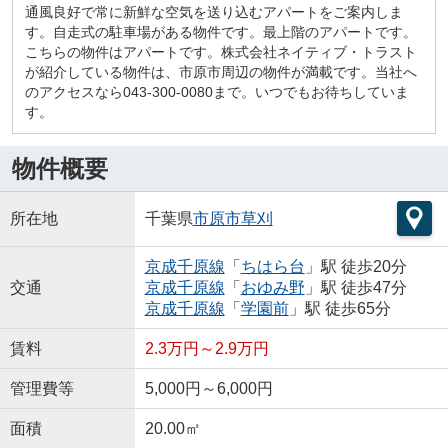
通風良好で常に新鮮な空気を送り込むアパートをご案内しま
す。自走式の駐車場がある物件です。最上階のアパートです。
こちらの物件はアパートです。株式会社ネイティブ・トラスト
が紹介している物件は、市原市周辺の物件が満載です。当社へ
のアクセスなら043-300-0080まで。いつでもお待ちしていま
す。
物件概要
所在地
千葉県
市原市
草刈
京成千原線
「
ちはら台
」駅 徒歩20分
交通
京成千原線
「
おゆみ野
」駅 徒歩47分
京成千原線
「
学園前
」駅 徒歩65分
賃料
2.3万円～2.9万円
管理費等
5,000円～6,000円
面積
20.00㎡