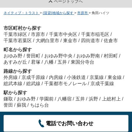
ページトップへ
ネイティブ・トラスト
>
(賃貸)地域から探す
>
市原市
>
角田ハイツ
市区町村から探す
千葉市緑区
/
市原市
/
千葉市中央区
/
千葉市稲毛区
/
千葉市若葉区
/
大網白里市
/
東金市
/
四街道市
/
佐倉市
町名から探す
おゆみ野
/
誉田町
/
おゆみ野中央
/
おゆみ野南
/
村田町
/
あすみが丘
/
君塚
/
八幡
/
五井
/
東国分寺台
路線から探す
外房線
/
京成千原線
/
内房線
/
小湊鉄道
/
京葉線
/
東金線
/
総武本線
/
総武線
/
千葉都市モノレール
/
京成千葉線
駅から探す
鎌取
/
おゆみ野
/
学園前
/
八幡宿
/
五井
/
浜野
/
上総村上
/
誉田
/
蘇我
/
ちはら台
電話でお問い合わせ