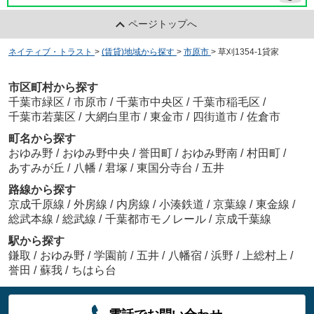
ページトップへ
ネイティブ・トラスト
>
(賃貸)地域から探す
>
市原市
>
草刈1354-1貸家
市区町村から探す
千葉市緑区
/
市原市
/
千葉市中央区
/
千葉市稲毛区
/
千葉市若葉区
/
大網白里市
/
東金市
/
四街道市
/
佐倉市
町名から探す
おゆみ野
/
おゆみ野中央
/
誉田町
/
おゆみ野南
/
村田町
/
あすみが丘
/
八幡
/
君塚
/
東国分寺台
/
五井
路線から探す
京成千原線
/
外房線
/
内房線
/
小湊鉄道
/
京葉線
/
東金線
/
総武本線
/
総武線
/
千葉都市モノレール
/
京成千葉線
駅から探す
鎌取
/
おゆみ野
/
学園前
/
五井
/
八幡宿
/
浜野
/
上総村上
/
誉田
/
蘇我
/
ちはら台