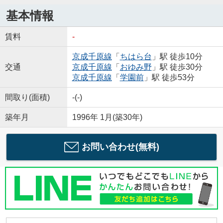
基本情報
賃料
-
京成千原線
「
ちはら台
」駅 徒歩10分
交通
京成千原線
「
おゆみ野
」駅 徒歩30分
京成千原線
「
学園前
」駅 徒歩53分
間取り(面積)
-(-)
築年月
1996年 1月(築30年)
お問い合わせ(無料)