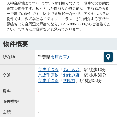
天神台緑地まで230mです。2駅利用ができて、電車での移動に
役立つ物件です。広々とした間取りが魅力的な、開放感のある
一戸建ての物件です。駅まで徒歩10分なので、アクセスの良い
物件です。株式会社ネイティブ・トラストがご紹介する京成千
原線ちはら台周辺の戸建てなら、043-300-0080からご連絡くだ
さい。もちろんご質問なども承っております。
物件概要
所在地
千葉県
市原市
草刈
京成千原線
「
ちはら台
」駅 徒歩10分
交通
京成千原線
「
おゆみ野
」駅 徒歩30分
京成千原線
「
学園前
」駅 徒歩53分
賃料
-
管理費等
-
面積
-