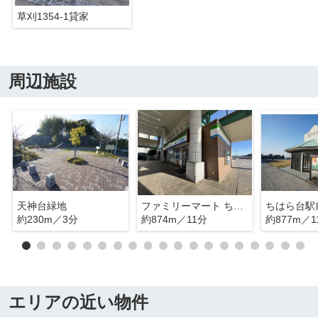
草刈1354-1貸家
周辺施設
天神台緑地
ファミリーマート ちはら台駅店
ちはら台駅
約230m／3分
約874m／11分
約877m／1
エリアの近い物件