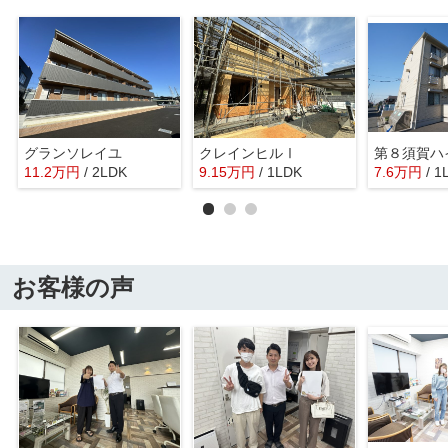
グランソレイユ
クレインヒルⅠ
第８須賀ハ
11.2
万
円
/ 2LDK
9.15
万
円
/ 1LDK
7.6
万
円
/ 1
お客様の声