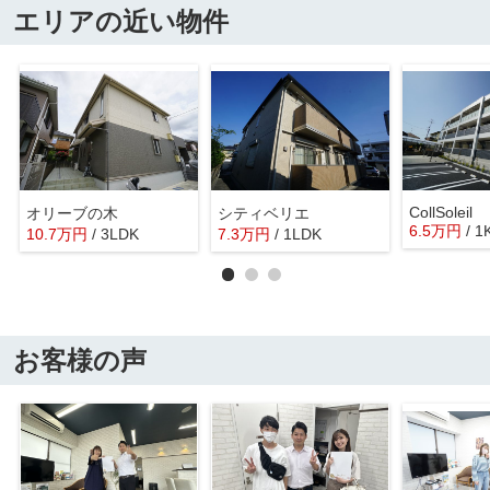
エリアの近い物件
CollSoleil
オリーブの木
シティベリエ
6.5
万
円
/ 1
10.7
万
円
/ 3LDK
7.3
万
円
/ 1LDK
お客様の声