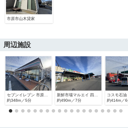
市原市山木貸家
周辺施設
セブンイレブン 市原四辻店
新鮮市場マルエイ 四辻店
約348m／5分
約490m／7分
約414m／