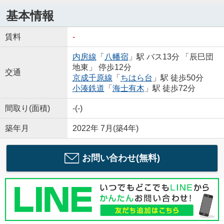
基本情報
賃料
-
内房線
「
八幡宿
」駅 バス13分 「辰巳団
地東」 停歩12分
交通
京成千原線
「
ちはら台
」駅 徒歩50分
小湊鉄道
「
海士有木
」駅 徒歩72分
間取り(面積)
-(-)
築年月
2022年 7月(築4年)
お問い合わせ(無料)