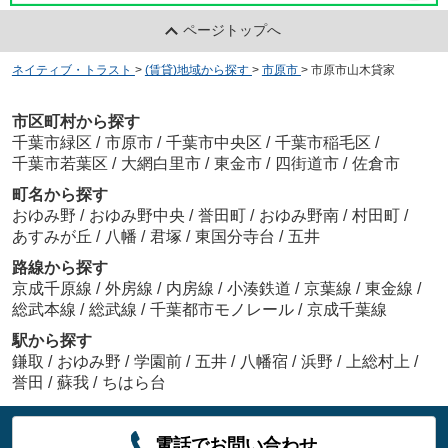
ページトップへ
ネイティブ・トラスト
>
(賃貸)地域から探す
>
市原市
>
市原市山木貸家
市区町村から探す
千葉市緑区
/
市原市
/
千葉市中央区
/
千葉市稲毛区
/
千葉市若葉区
/
大網白里市
/
東金市
/
四街道市
/
佐倉市
町名から探す
おゆみ野
/
おゆみ野中央
/
誉田町
/
おゆみ野南
/
村田町
/
あすみが丘
/
八幡
/
君塚
/
東国分寺台
/
五井
路線から探す
京成千原線
/
外房線
/
内房線
/
小湊鉄道
/
京葉線
/
東金線
/
総武本線
/
総武線
/
千葉都市モノレール
/
京成千葉線
駅から探す
鎌取
/
おゆみ野
/
学園前
/
五井
/
八幡宿
/
浜野
/
上総村上
/
誉田
/
蘇我
/
ちはら台
電話でお問い合わせ