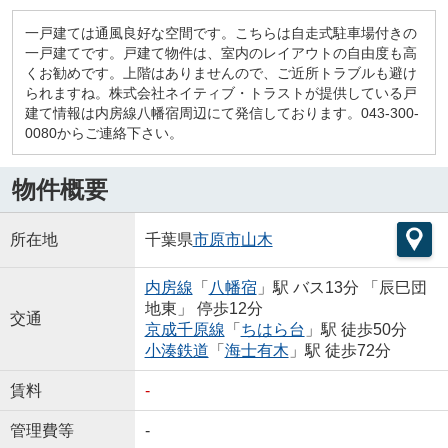
一戸建ては通風良好な空間です。こちらは自走式駐車場付きの
一戸建てです。戸建て物件は、室内のレイアウトの自由度も高
くお勧めです。上階はありませんので、ご近所トラブルも避け
られますね。株式会社ネイティブ・トラストが提供している戸
建て情報は内房線八幡宿周辺にて発信しております。043-300-
0080からご連絡下さい。
物件概要
所在地
千葉県
市原市
山木
内房線
「
八幡宿
」駅 バス13分 「辰巳団
地東」 停歩12分
交通
京成千原線
「
ちはら台
」駅 徒歩50分
小湊鉄道
「
海士有木
」駅 徒歩72分
賃料
-
管理費等
-