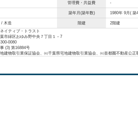
管理費・共益費
-
築年月(築年数)
1980年 9月( 築4
/ 木造
階建
2階建
ネイティブ・トラスト
葉市緑区おゆみ野中央７丁目１－7
-300-0080
 (3) 第16884号
地建物取引業保証協会、㈳千葉県宅地建物取引業協会、㈳首都圏不動産公正