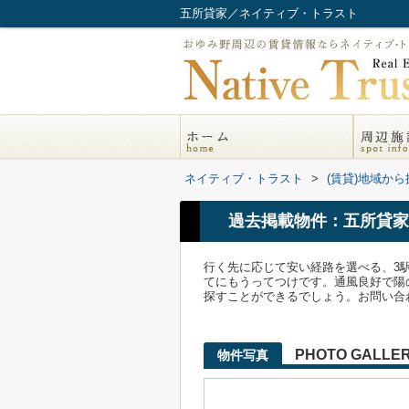
五所貸家／ネイティブ・トラスト
ネイティブ・トラスト
>
(賃貸)地域から
過去掲載物件：五所貸家
行く先に応じて安い経路を選べる、3
てにもうってつけです。通風良好で陽
探すことができるでしょう。お問い合わせは043
PHOTO GALLE
物件写真