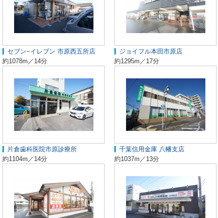
セブン−イレブン 市原西五所店
ジョイフル本田市原店
約1078m／14分
約1295m／17分
片倉歯科医院市原診療所
千葉信用金庫 八幡支店
約1104m／14分
約1037m／13分