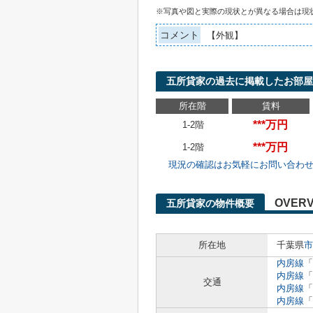
※写真や図と実際の現状とが異なる場合は現
コメント
【外観】
五所貸家の過去に掲載したお部屋
所在階
賃料
***万円
1-2階
***万円
1-2階
現況の確認はお気軽にお問い合わ
OVERV
五所貸家の物件概要
所在地
千葉県
市
内房線
「
内房線
「
交通
内房線
「
内房線
「