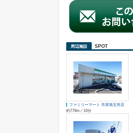
SPOT
周辺施設
ファミリーマート 市原旭五所店
約779m／10分