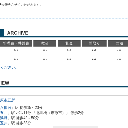
状を優先させていただきます。
ARCHIVE
管理費・共益費
敷金
礼金
間取り
面積
***
***
***
***
***
***
***
***
***
***
せください。
IEW
原市
五所
八幡宿
」駅 徒歩15～23分
五井
」駅 バス11分 「北川橋（市原市）」 停歩2分
浜野
」駅 徒歩42～50分
五井
」駅 徒歩35分