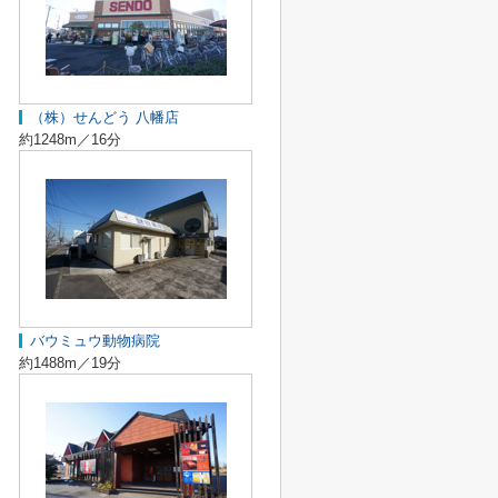
（株）せんどう 八幡店
約1248m／16分
バウミュウ動物病院
約1488m／19分