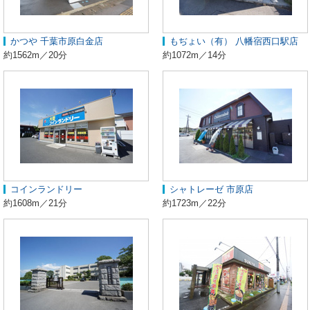
かつや 千葉市原白金店
もぢょい（有） 八幡宿西口駅店
約1562m／20分
約1072m／14分
コインランドリー
シャトレーゼ 市原店
約1608m／21分
約1723m／22分