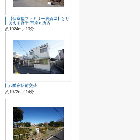
【個室型ファミリー居酒屋】とり
あえず吾平 市原五所店
約1024m／13分
八幡宿駅前交番
約1072m／14分