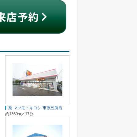
薬 マツモトキヨシ 市原五所店
約1360m／17分