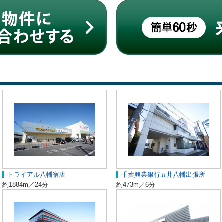
トライアル八幡宿店
千葉興業銀行五井八幡出張所
約1884m／24分
約473m／6分