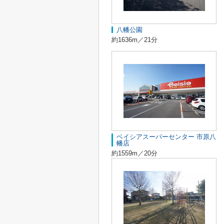
八幡公園
約1636m／21分
ベイシアスーパーセンター 市原八
幡店
約1559m／20分