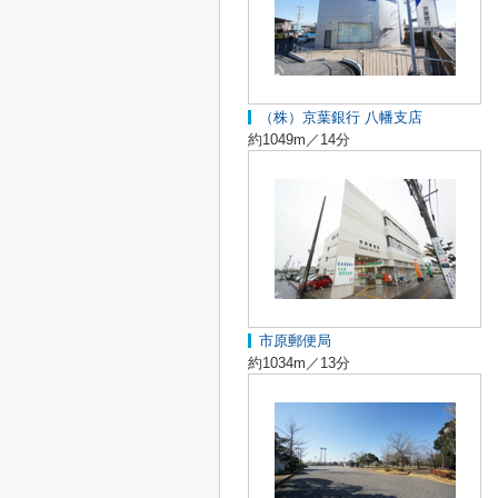
（株）京葉銀行 八幡支店
約1049m／14分
市原郵便局
約1034m／13分