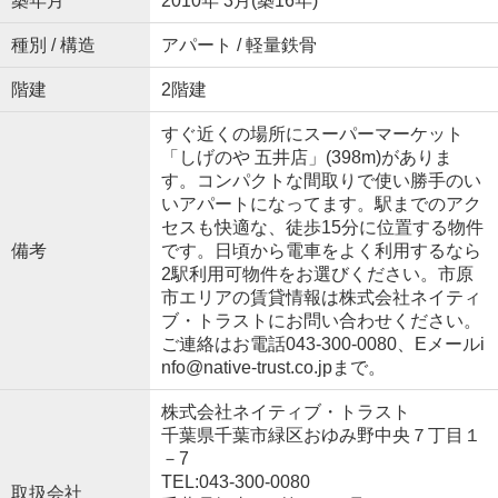
築年月
2010年 3月(築16年)
種別 / 構造
アパート / 軽量鉄骨
階建
2階建
すぐ近くの場所にスーパーマーケット
「しげのや 五井店」(398m)がありま
す。コンパクトな間取りで使い勝手のい
いアパートになってます。駅までのアク
セスも快適な、徒歩15分に位置する物件
備考
です。日頃から電車をよく利用するなら
2駅利用可物件をお選びください。市原
市エリアの賃貸情報は株式会社ネイティ
ブ・トラストにお問い合わせください。
ご連絡はお電話043-300-0080、Eメールi
nfo@native-trust.co.jpまで。
株式会社ネイティブ・トラスト
千葉県千葉市緑区おゆみ野中央７丁目１
－7
TEL:043-300-0080
取扱会社