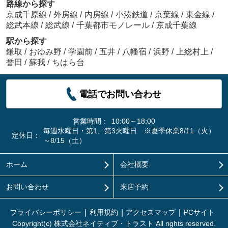
路線から探す
京成千原線
/
外房線
/
内房線
/
小湊鉄道
/
京葉線
/
東金線
/
総武本線
/
総武線
/
千葉都市モノレール
/
京成千葉線
駅から探す
鎌取
/
おゆみ野
/
学園前
/
五井
/
八幡宿
/
浜野
/
上総村上
/
誉田
/
蘇我
/
ちはら台
電話でお問い合わせ
営業時間：
10:00～18:00
毎週水曜日・第1、第3火曜日 ※夏季休業8/11（火）
定休日：
～8/15（土）
ホーム
会社概要
お問い合わせ
来店予約
プライバシーポリシー
利用規約
アクセスマップ
PCサイト
Copyright(c) 株式会社ネイティブ・トラスト All rights reserved.