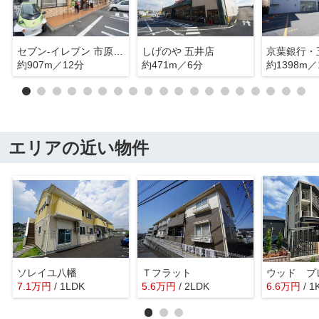
セブン‐イレブン 市原更級１丁目店
しげのや 五井店
京葉銀行・
約907m／12分
約471m／6分
約1398m／
エリアの近い物件
ソレイユ八幡
Ｔフラット
ウッド プ
7.1
万
円
/ 1LDK
5.6
万
円
/ 2LDK
6.6
万
円
/ 1