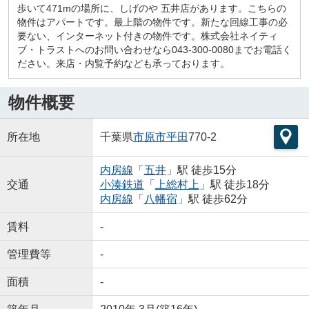
歩いて471mの場所に、しげのや 五井店があります。こちらの
物件はアパートです。最上階の物件です。新たな回線工事の必
要ない、インターネット付きの物件です。株式会社ネイティ
ブ・トラストへのお問い合わせなら043-300-0080までお電話く
ださい。来店・内覧予約なども承っております。
物件概要
所在地
千葉県
市原市
平田
770-2
内房線
「
五井
」駅 徒歩15分
交通
小湊鉄道
「
上総村上
」駅 徒歩18分
内房線
「
八幡宿
」駅 徒歩62分
賃料
-
管理費等
-
面積
-