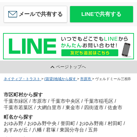
メールで共有する
LINEで共有する
ページトップへ
ネイティブ・トラスト
>
(賃貸)地域から探す
>
市原市
>
ヴェルドミール三枝B
市区町村から探す
千葉市緑区
/
市原市
/
千葉市中央区
/
千葉市稲毛区
/
千葉市若葉区
/
大網白里市
/
東金市
/
四街道市
/
佐倉市
町名から探す
おゆみ野
/
おゆみ野中央
/
誉田町
/
おゆみ野南
/
村田町
/
あすみが丘
/
八幡
/
君塚
/
東国分寺台
/
五井