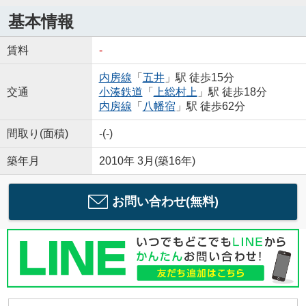
基本情報
賃料
-
内房線
「
五井
」駅 徒歩15分
交通
小湊鉄道
「
上総村上
」駅 徒歩18分
内房線
「
八幡宿
」駅 徒歩62分
間取り(面積)
-(-)
築年月
2010年 3月(築16年)
お問い合わせ(無料)