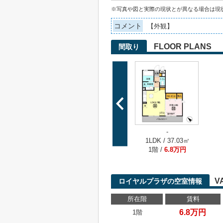
※写真や図と実際の現状とが異なる場合は現
コメント
【外観】
FLOOR PLANS
間取り
-
1LDK / 37.03㎡
1階 /
6.8万円
V
ロイヤルプラザの空室情報
所在階
賃料
6.8万円
1階