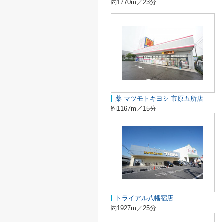
約1770m／23分
薬 マツモトキヨシ 市原五所店
約1167m／15分
トライアル八幡宿店
約1927m／25分