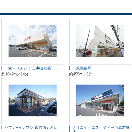
（株）せんどう 五井金杉店
市原郵便局
約1049m／14分
約455m／6分
セブン−イレブン 市原西五所店
クリエイトエス・ディー市原君塚
店