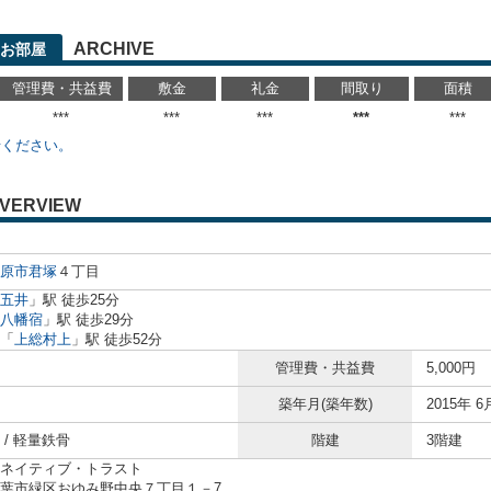
ARCHIVE
お部屋
管理費・共益費
敷金
礼金
間取り
面積
***
***
***
***
***
せください。
VERVIEW
原市
君塚
４丁目
五井
」駅 徒歩25分
八幡宿
」駅 徒歩29分
「
上総村上
」駅 徒歩52分
管理費・共益費
5,000円
築年月(築年数)
2015年 6
 / 軽量鉄骨
階建
3階建
ネイティブ・トラスト
葉市緑区おゆみ野中央７丁目１－7