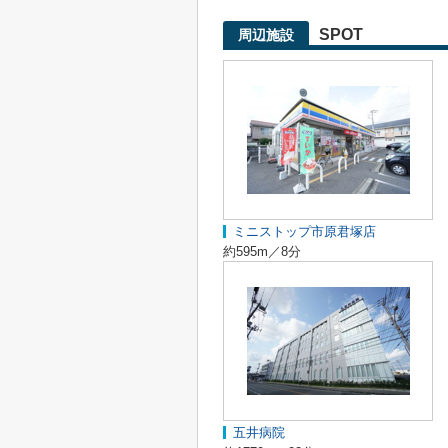
SPOT
周辺施設
ミニストップ市原君塚店
約595m／8分
五井病院