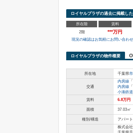
ロイヤルプラザの過去に掲載した
所在階
賃料
***万円
2階
現況の確認はお気軽にお問い合わ
O
ロイヤルプラザの物件概要
所在地
千葉県
市
内房線
「
交通
内房線
「
小湊鉄道
賃料
6.8万円
面積
37.03㎡
種別/構造
アパート
株式会社
千葉県千