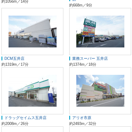
約1056m／14分
約668m／9分
DCM五井店
業務スーパー 五井店
約1319m／17分
約1374m／18分
ドラッグセイムス五井店
アリオ市原
約2008m／26分
約2493m／32分