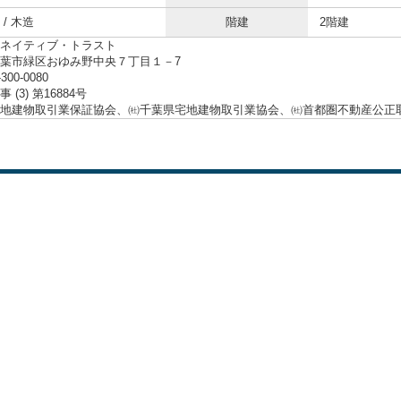
/ 木造
階建
2階建
ネイティブ・トラスト
葉市緑区おゆみ野中央７丁目１－7
-300-0080
 (3) 第16884号
地建物取引業保証協会、㈳千葉県宅地建物取引業協会、㈳首都圏不動産公正