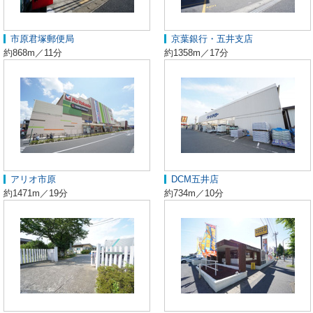
市原君塚郵便局
京葉銀行・五井支店
約868m／11分
約1358m／17分
アリオ市原
DCM五井店
約1471m／19分
約734m／10分