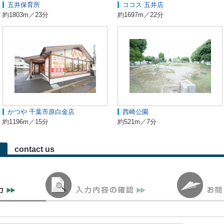
五井保育所
ココス 五井店
約1803m／23分
約1697m／22分
かつや 千葉市原白金店
西崎公園
約1196m／15分
約521m／7分
contact us