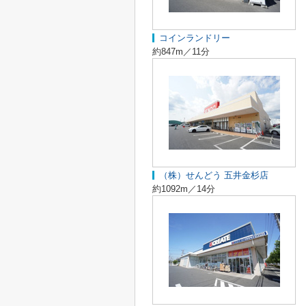
コインランドリー
約847m／11分
（株）せんどう 五井金杉店
約1092m／14分