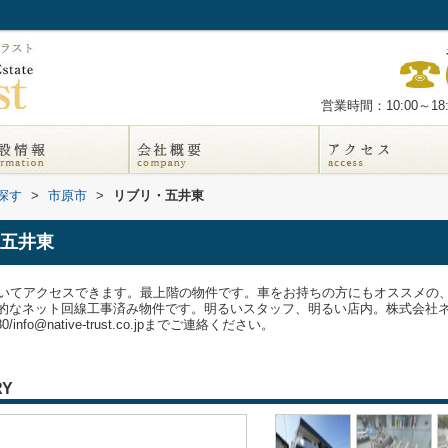
営業時間：10:00～18:
探す
>
市原市
>
リブリ・五井東
五井東
歩いてアクセスできます。最上階の物件です。車をお持ちの方にもオススメの
的なネット回線工事済み物件です。明るいスタッフ、明るい店内。株式会社
nfo@native-trust.co.jpまでご連絡ください。
RY