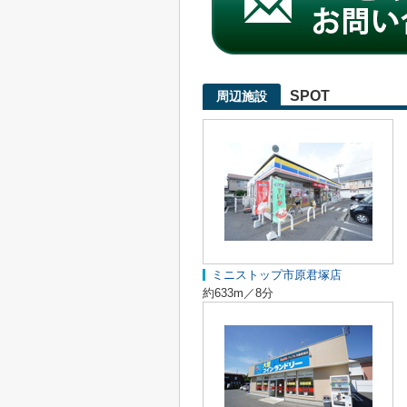
SPOT
周辺施設
ミニストップ市原君塚店
約633m／8分