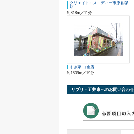
クリエイトエス・ディー市原君塚
店
約818m／11分
すき家 白金店
約1509m／19分
リブリ・五井東へのお問い合わせ