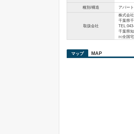
種別/構造
アパート 
株式会社
千葉県千
取扱会社
TEL:043
千葉県知事
㈳全国宅
MAP
マップ