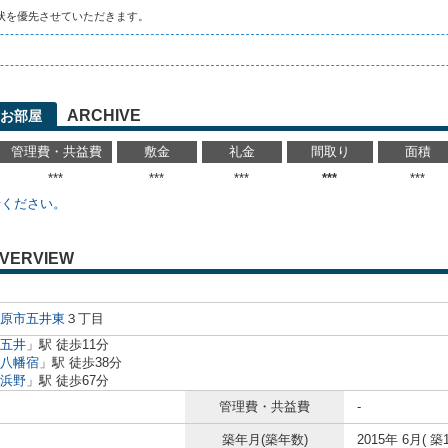
状を優先させていただきます。
ARCHIVE
お部屋
管理費・共益費
敷金
礼金
間取り
面積
***
***
***
***
***
せください。
VERVIEW
原市
五井東
３丁目
五井
」駅 徒歩11分
八幡宿
」駅 徒歩38分
浜野
」駅 徒歩67分
管理費・共益費
-
築年月(築年数)
2015年 6月( 築1