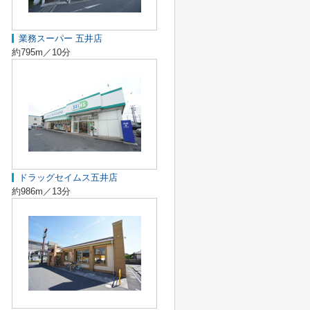
業務スーパー 五井店
約795m／10分
ドラッグセイムス五井店
約986m／13分