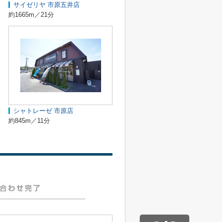
サイゼリヤ 市原五井店
約1665m／21分
シャトレーゼ 市原店
約845m／11分