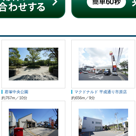
君塚中央公園
マクドナルド 平成通り市原店
約767m／10分
約656m／9分