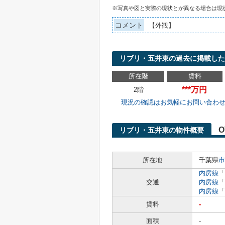
※写真や図と実際の現状とが異なる場合は現
コメント
【外観】
リブリ・五井東の過去に掲載した
所在階
賃料
***万円
2階
現況の確認はお気軽にお問い合わ
O
リブリ・五井東の物件概要
所在地
千葉県
市
内房線
「
交通
内房線
「
内房線
「
賃料
-
面積
-