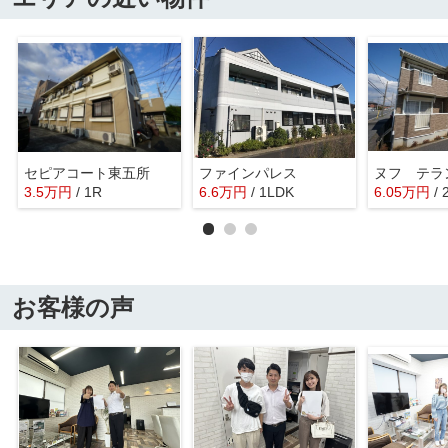
セピアコート東五所
ファインパレス
ヌフ テラ
3.5
万
円
/ 1R
6.6
万
円
/ 1LDK
6.05
万
円
/ 
お客様の声