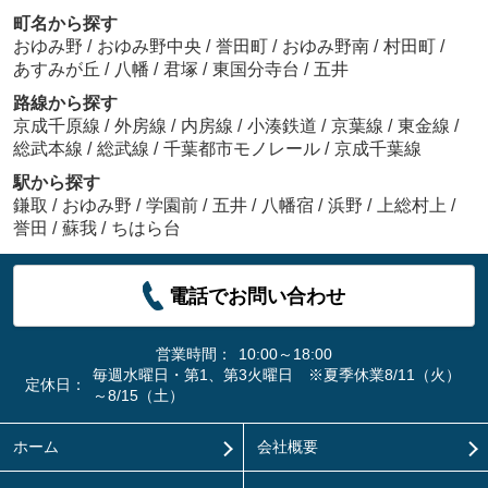
町名から探す
おゆみ野
/
おゆみ野中央
/
誉田町
/
おゆみ野南
/
村田町
/
あすみが丘
/
八幡
/
君塚
/
東国分寺台
/
五井
路線から探す
京成千原線
/
外房線
/
内房線
/
小湊鉄道
/
京葉線
/
東金線
/
総武本線
/
総武線
/
千葉都市モノレール
/
京成千葉線
駅から探す
鎌取
/
おゆみ野
/
学園前
/
五井
/
八幡宿
/
浜野
/
上総村上
/
誉田
/
蘇我
/
ちはら台
電話でお問い合わせ
営業時間：
10:00～18:00
毎週水曜日・第1、第3火曜日 ※夏季休業8/11（火）
定休日：
～8/15（土）
ホーム
会社概要