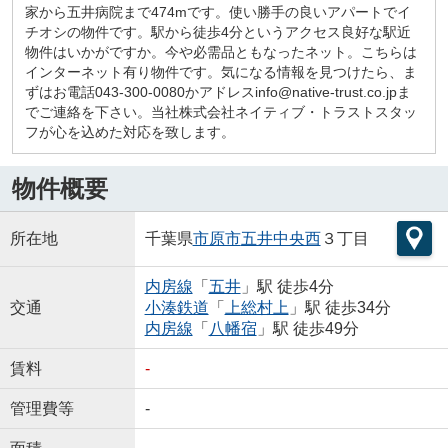
家から五井病院まで474mです。使い勝手の良いアパートでイ
チオシの物件です。駅から徒歩4分というアクセス良好な駅近
物件はいかがですか。今や必需品ともなったネット。こちらは
インターネット有り物件です。気になる情報を見つけたら、ま
ずはお電話043-300-0080かアドレスinfo@native-trust.co.jpま
でご連絡を下さい。当社株式会社ネイティブ・トラストスタッ
フが心を込めた対応を致します。
物件概要
所在地
千葉県
市原市
五井中央西
３丁目
内房線
「
五井
」駅 徒歩4分
交通
小湊鉄道
「
上総村上
」駅 徒歩34分
内房線
「
八幡宿
」駅 徒歩49分
賃料
-
管理費等
-