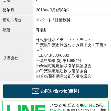
面積
-
築年月
2018年 3月(築8年)
種別 / 構造
アパート / 軽量鉄骨
階建
3階建
株式会社ネイティブ・トラスト
千葉県千葉市緑区おゆみ野中央７丁目１
－7
TEL:043-300-0080
取扱会社
千葉県知事 (3) 第16884号
㈳全国宅地建物取引業保証協会
㈳千葉県宅地建物取引業協会
㈳首都圏不動産公正取引協議会
お問い合わせ(無料)