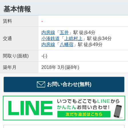
基本情報
賃料
-
内房線
「
五井
」駅 徒歩4分
交通
小湊鉄道
「
上総村上
」駅 徒歩34分
内房線
「
八幡宿
」駅 徒歩49分
間取り(面積)
-(-)
築年月
2018年 3月(築8年)
お問い合わせ(無料)