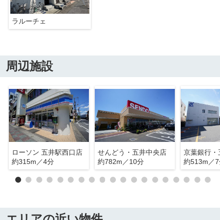
ラルーチェ
周辺施設
ローソン 五井駅西口店
せんどう・五井中央店
京葉銀行・
約315m／4分
約782m／10分
約513m／
エリアの近い物件