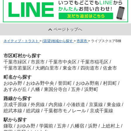
ページトップへ
ネイティブ・トラスト
>
(賃貸)地域から探す
>
市原市
>
ライブスクエアB棟
市区町村から探す
千葉市緑区
/
市原市
/
千葉市中央区
/
千葉市稲毛区
/
千葉市若葉区
/
大網白里市
/
東金市
/
四街道市
/
佐倉市
町名から探す
おゆみ野
/
おゆみ野中央
/
誉田町
/
おゆみ野南
/
村田町
/
あすみが丘
/
八幡
/
東国分寺台
/
五井
/
浜野町
路線から探す
京成千原線
/
外房線
/
内房線
/
小湊鉄道
/
京葉線
/
東金線
/
総武本線
/
総武線
/
千葉都市モノレール
/
京成千葉線
駅から探す
鎌取
/
おゆみ野
/
学園前
/
五井
/
八幡宿
/
浜野
/
上総村上
/