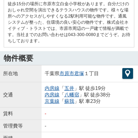
徒歩15分の場所に市原市立白金小学校があります。自分だけの
おしゃれ空間を演出できるテラスハウスの物件です。様々な場
所へのアクセスがしやすくなる2駅利用可能な物件です。通風
システムが整った、住環境の良い安心の物件です。株式会社ネ
イティブ・トラストでは、市原市周辺の一戸建て情報が満載で
す。当社までのお問い合わせは043-300-0080までどうぞ。お待
ちしております。
物件概要
所在地
千葉県
市原市
君塚
１丁目
内房線
「
五井
」駅 徒歩19分
交通
内房線
「
八幡宿
」駅 徒歩38分
京葉線
「
蘇我
」駅 車23分
賃料
-
管理費等
-