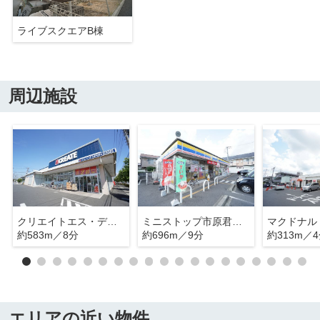
ライブスクエアB棟
周辺施設
クリエイトエス・ディー市原君塚店
ミニストップ市原君塚店
約583m／8分
約696m／9分
約313m／
エリアの近い物件