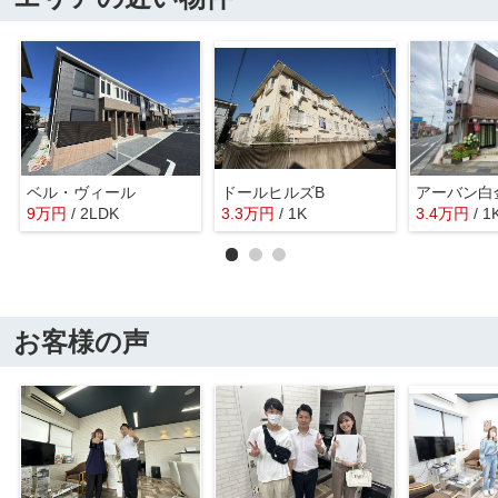
ベル・ヴィール
ドールヒルズB
アーバン白
9
万
円
/ 2LDK
3.3
万
円
/ 1K
3.4
万
円
/ 1
お客様の声