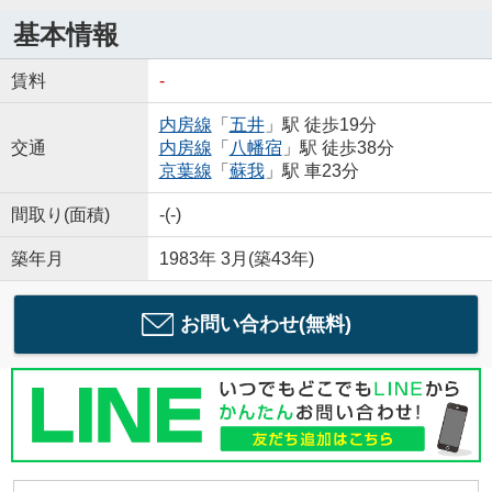
基本情報
賃料
-
内房線
「
五井
」駅 徒歩19分
交通
内房線
「
八幡宿
」駅 徒歩38分
京葉線
「
蘇我
」駅 車23分
間取り(面積)
-(-)
築年月
1983年 3月(築43年)
お問い合わせ(無料)