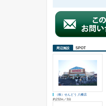
SPOT
周辺施設
（株）せんどう 八幡店
約232m／3分