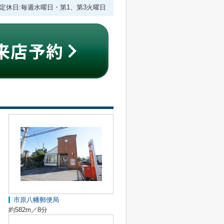
:00 定休日:毎週水曜日・第1、第3火曜日
市原八幡郵便局
約582m／8分