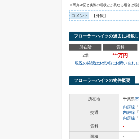
※写真や図と実際の現状とが異なる場合は現
コメント
【外観】
フローラーハイツの過去に掲載し
所在階
賃料
***万円
2階
現況の確認はお気軽にお問い合わ
フローラーハイツの物件概要
所在地
千葉県
市
内房線
「
交通
内房線
「
内房線
「
賃料
-
面積
-