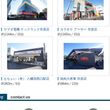
ヤマダ電機 テックランド市原店
カラオケ アーサー 市原店
約1144m／15分
約1165m／15分
もぢょい（有） 八幡宿西口駅店
焼肉大将軍 市原店
約363m／5分
約964m／13分
contact us
せ