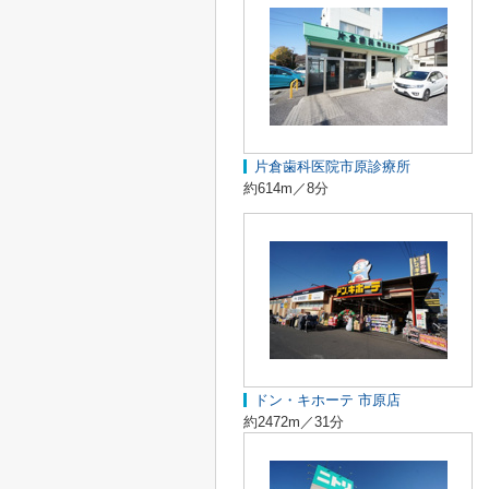
片倉歯科医院市原診療所
約614m／8分
ドン・キホーテ 市原店
約2472m／31分