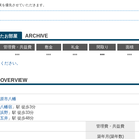
状を優先させていただきます。
ARCHIVE
たお部屋
管理費・共益費
敷金
礼金
間取り
面積
***
***
***
***
***
せください。
OVERVIEW
原市
八幡
八幡宿
」駅 徒歩3分
浜野
」駅 徒歩33分
五井
」駅 徒歩48分
管理費・共益費
築年月(築年数)