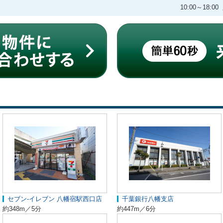
10:00～18
セブン-イレブン 八幡宿駅西口店
千葉銀行八幡支店
約348m／5分
約447m／6分