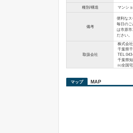
種別/構造
マンショ
便利なス
毎日のご
備考
は市原市エ
ださい。
株式会社
千葉県千
取扱会社
TEL:043
千葉県知事
㈳全国宅
MAP
マップ