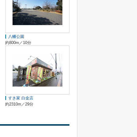
八幡公園
約800m／10分
すき家 白金店
約2310m／29分