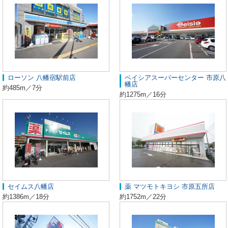
ローソン 八幡宿駅前店
ベイシアスーパーセンター 市原八
幡店
約485m／7分
約1275m／16分
セイムス八幡店
薬 マツモトキヨシ 市原五所店
約1386m／18分
約1752m／22分