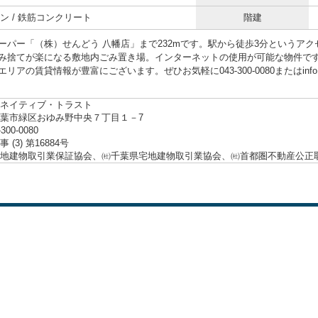
ン / 鉄筋コンクリート
階建
ーパー「（株）せんどう 八幡店」まで232mです。駅から徒歩3分というア
み捨てが楽になる敷地内ごみ置き場。インターネットの使用が可能な物件で
リアの賃貸情報が豊富にございます。ぜひお気軽に043-300-0080またはinfo@nat
ネイティブ・トラスト
葉市緑区おゆみ野中央７丁目１－7
-300-0080
 (3) 第16884号
地建物取引業保証協会、㈳千葉県宅地建物取引業協会、㈳首都圏不動産公正