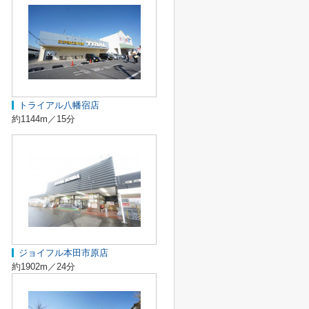
トライアル八幡宿店
約1144m／15分
ジョイフル本田市原店
約1902m／24分