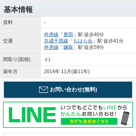
基本情報
賃料
-
外房線
「
誉田
」駅 徒歩40分
交通
京成千原線
「
ちはら台
」駅 徒歩41分
外房線
「
鎌取
」駅 徒歩59分
間取り(面積)
-(-)
築年月
2014年 11月(築11年)
お問い合わせ(無料)