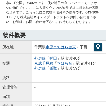
水の江公園まで402mです。使い勝手の良いアパートでイチオ
シの物件です。ここは大型タウン内の物件で緑に囲まれた素敵
な場所です。こちらは自走式駐車場付きの物件です。043-300-
0080より株式会社ネイティブ・トラストへお問い合わせ下さ
い。お気軽にお問い合わせ下さい。お待ちしております。
物件概要
所在地
千葉県
市原市
ちはら台東
７丁目
外房線
「
誉田
」駅 徒歩40分
交通
京成千原線
「
ちはら台
」駅 徒歩41分
外房線
「
鎌取
」駅 徒歩59分
賃料
-
管理費等
-
面積
-