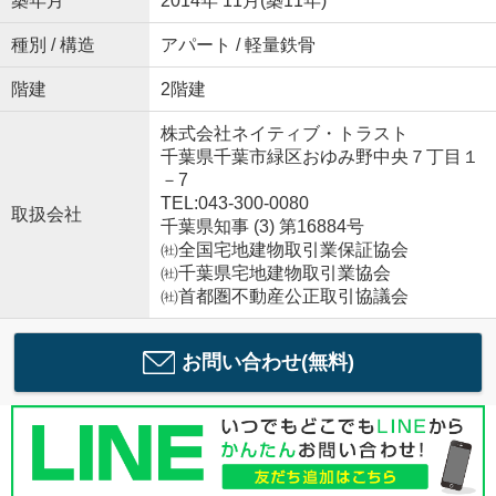
築年月
2014年 11月(築11年)
種別 / 構造
アパート / 軽量鉄骨
階建
2階建
株式会社ネイティブ・トラスト
千葉県千葉市緑区おゆみ野中央７丁目１
－7
TEL:043-300-0080
取扱会社
千葉県知事 (3) 第16884号
㈳全国宅地建物取引業保証協会
㈳千葉県宅地建物取引業協会
㈳首都圏不動産公正取引協議会
お問い合わせ(無料)