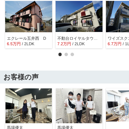
エクレール五井西 D
不動台ロイヤルタウンⅡ
ワイズスク
6.5
万
円
/ 2LDK
7.2
万
円
/ 2LDK
6.7
万
円
/ 1
お客様の声
馬場優太
馬場優太