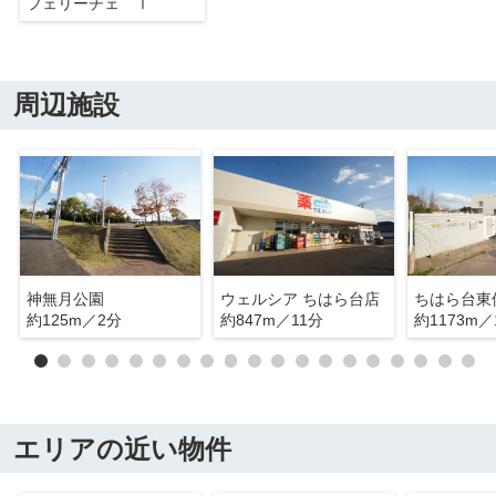
フェリーチェ Ⅰ
周辺施設
神無月公園
ウェルシア ちはら台店
ちはら台東
約125m／2分
約847m／11分
約1173m／
エリアの近い物件