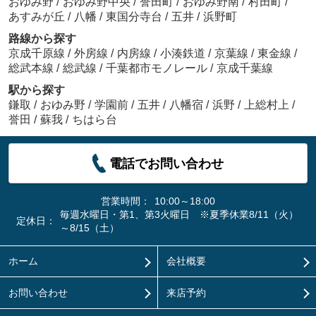
おゆみ野
/
おゆみ野中央
/
誉田町
/
おゆみ野南
/
村田町
/
あすみが丘
/
八幡
/
東国分寺台
/
五井
/
浜野町
路線から探す
京成千原線
/
外房線
/
内房線
/
小湊鉄道
/
京葉線
/
東金線
/
総武本線
/
総武線
/
千葉都市モノレール
/
京成千葉線
駅から探す
鎌取
/
おゆみ野
/
学園前
/
五井
/
八幡宿
/
浜野
/
上総村上
/
誉田
/
蘇我
/
ちはら台
電話でお問い合わせ
営業時間：
10:00～18:00
毎週水曜日・第1、第3火曜日 ※夏季休業8/11（火）
定休日：
～8/15（土）
ホーム
会社概要
お問い合わせ
来店予約