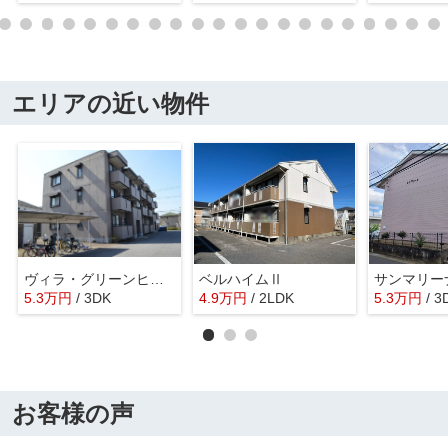
エリアの近い物件
ヴィラ・グリーンヒルズ
ベルハイムⅡ
サンマリー
5.3
万
円
/ 3DK
4.9
万
円
/ 2LDK
5.3
万
円
/ 3
お客様の声