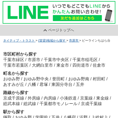
ページトップへ
ネイティブ・トラスト
>
(賃貸)地域から探す
>
市原市
>
ビーラインちはら台
市区町村から探す
千葉市緑区
/
市原市
/
千葉市中央区
/
千葉市稲毛区
/
千葉市若葉区
/
大網白里市
/
東金市
/
四街道市
/
佐倉市
町名から探す
おゆみ野
/
おゆみ野中央
/
誉田町
/
おゆみ野南
/
村田町
/
あすみが丘
/
八幡
/
君塚
/
東国分寺台
/
五井
路線から探す
京成千原線
/
外房線
/
内房線
/
小湊鉄道
/
京葉線
/
東金線
/
総武本線
/
総武線
/
千葉都市モノレール
/
京成千葉線
駅から探す
鎌取
/
おゆみ野
/
学園前
/
五井
/
八幡宿
/
浜野
/
上総村上
/