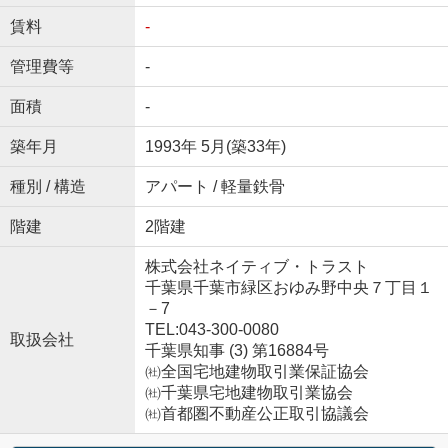
賃料
-
管理費等
-
面積
-
築年月
1993年 5月(築33年)
種別 / 構造
アパート / 軽量鉄骨
階建
2階建
株式会社ネイティブ・トラスト
千葉県千葉市緑区おゆみ野中央７丁目１
－7
TEL:043-300-0080
取扱会社
千葉県知事 (3) 第16884号
㈳全国宅地建物取引業保証協会
㈳千葉県宅地建物取引業協会
㈳首都圏不動産公正取引協議会