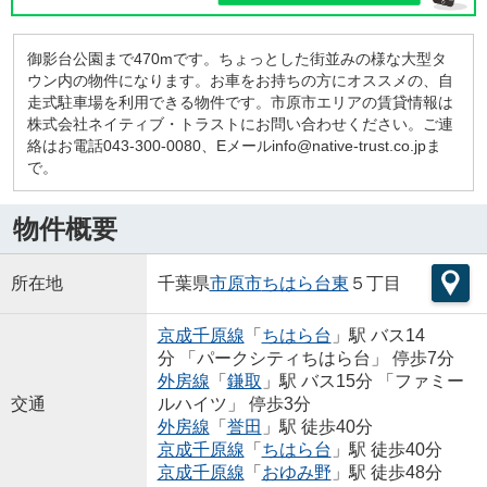
御影台公園まで470mです。ちょっとした街並みの様な大型タ
ウン内の物件になります。お車をお持ちの方にオススメの、自
走式駐車場を利用できる物件です。市原市エリアの賃貸情報は
株式会社ネイティブ・トラストにお問い合わせください。ご連
絡はお電話043-300-0080、Eメールinfo@native-trust.co.jpま
で。
物件概要
所在地
千葉県
市原市
ちはら台東
５丁目
京成千原線
「
ちはら台
」駅 バス14
分 「パークシティちはら台」 停歩7分
外房線
「
鎌取
」駅 バス15分 「ファミー
交通
ルハイツ」 停歩3分
外房線
「
誉田
」駅 徒歩40分
京成千原線
「
ちはら台
」駅 徒歩40分
京成千原線
「
おゆみ野
」駅 徒歩48分