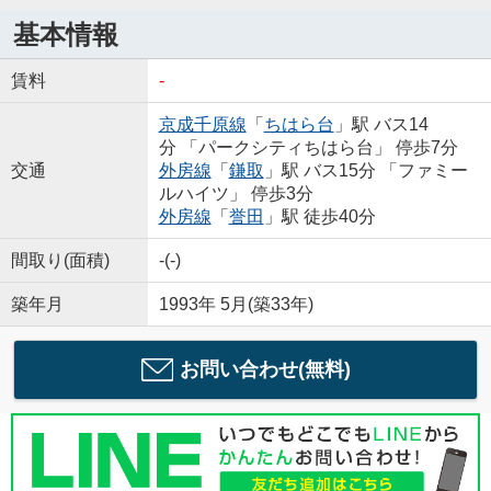
基本情報
賃料
-
京成千原線
「
ちはら台
」駅 バス14
分 「パークシティちはら台」 停歩7分
交通
外房線
「
鎌取
」駅 バス15分 「ファミー
ルハイツ」 停歩3分
外房線
「
誉田
」駅 徒歩40分
間取り(面積)
-(-)
築年月
1993年 5月(築33年)
お問い合わせ(無料)