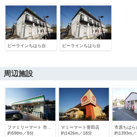
ビーラインちはら台
ビーラインちはら台
周辺施設
ファミリーマート 市原ちはら台東三丁目店
マミーマート誉田店
市原ちはら
約598m／8分
約1426m／18分
約1393m／