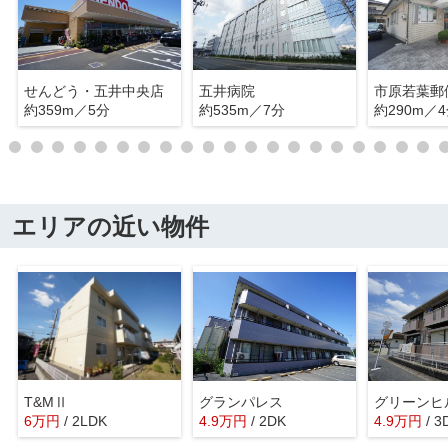
せんどう・五井中央店
五井病院
市原若葉郵
約359m／5分
約535m／7分
約290m／
エリアの近い物件
T&MⅡ
グランパレス
グリーンヒ
6
万
円
/ 2LDK
4.9
万
円
/ 2DK
4.9
万
円
/ 3