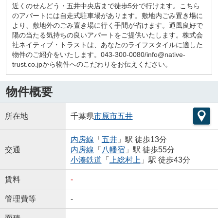
近くのせんどう・五井中央店まで徒歩5分で行けます。こちら
のアパートには自走式駐車場があります。敷地内ごみ置き場に
より、敷地外のごみ置き場に行く手間が省けます。通風良好で
陽の当たる気持ちの良いアパートをご提供いたします。株式会
社ネイティブ・トラストは、あなたのライフスタイルに適した
物件のご紹介をいたします。043-300-0080/info@native-
trust.co.jpから物件へのこだわりをお伝えください。
物件概要
所在地
千葉県
市原市
五井
内房線
「
五井
」駅 徒歩13分
交通
内房線
「
八幡宿
」駅 徒歩55分
小湊鉄道
「
上総村上
」駅 徒歩43分
賃料
-
管理費等
-