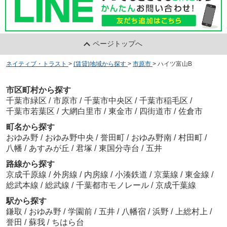
ページトップへ
ネイティブ・トラスト
>
(賃貸)地域から探す
>
市原市
>
ハイツ富山B
市区町村から探す
千葉市緑区
/
市原市
/
千葉市中央区
/
千葉市稲毛区
/
千葉市若葉区
/
大網白里市
/
東金市
/
四街道市
/
佐倉市
町名から探す
おゆみ野
/
おゆみ野中央
/
誉田町
/
おゆみ野南
/
村田町
/
八幡
/
あすみが丘
/
君塚
/
東国分寺台
/
五井
路線から探す
京成千原線
/
外房線
/
内房線
/
小湊鉄道
/
京葉線
/
東金線
/
総武本線
/
総武線
/
千葉都市モノレール
/
京成千葉線
駅から探す
鎌取
/
おゆみ野
/
学園前
/
五井
/
八幡宿
/
浜野
/
上総村上
/
誉田
/
蘇我
/
ちはら台