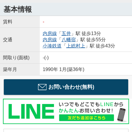
基本情報
賃料
-
内房線
「
五井
」駅 徒歩13分
交通
内房線
「
八幡宿
」駅 徒歩55分
小湊鉄道
「
上総村上
」駅 徒歩43分
間取り(面積)
-(-)
築年月
1990年 1月(築36年)
お問い合わせ(無料)