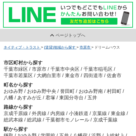
ページトップへ
ネイティブ・トラスト
>
(賃貸)地域から探す
>
市原市
>
ドリームハウス
市区町村から探す
千葉市緑区
/
市原市
/
千葉市中央区
/
千葉市稲毛区
/
千葉市若葉区
/
大網白里市
/
東金市
/
四街道市
/
佐倉市
町名から探す
おゆみ野
/
おゆみ野中央
/
誉田町
/
おゆみ野南
/
村田町
/
八幡
/
あすみが丘
/
君塚
/
東国分寺台
/
五井
路線から探す
京成千原線
/
外房線
/
内房線
/
小湊鉄道
/
京葉線
/
東金線
/
総武本線
/
総武線
/
千葉都市モノレール
/
京成千葉線
駅から探す
鎌取
/
おゆみ野
/
学園前
/
五井
/
八幡宿
/
浜野
/
上総村上
/