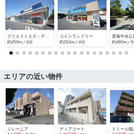
クリエイトエス・ディー市原君塚店
コインランドリー
君塚中央公
約259m／4分
約253m／4分
約480m／
エリアの近い物件
ミレーニア
ディアコート
ドミール陽