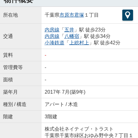
所在地
千葉県
市原市
君塚
１丁目
内房線
「
五井
」駅 徒歩23分
交通
内房線
「
八幡宿
」駅 徒歩34分
小湊鉄道
「
上総村上
」駅 徒歩42分
賃料
-
管理費等
-
面積
-
築年月
2017年 7月(築9年)
種別 / 構造
アパート / 木造
階建
3階建
株式会社ネイティブ・トラスト
千葉県千葉市緑区おゆみ野中央７丁目１