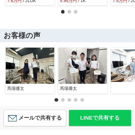
7.6
万
円
/ 2LDK
5.95
万
円
/ 1K
7.5
万
円
/ 2
お客様の声
馬場優太
馬場優太
メールで共有する
LINEで共有する