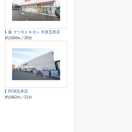
薬 マツモトキヨシ 市原五所店
約1560m／20分
DCM五井店
約1662m／21分