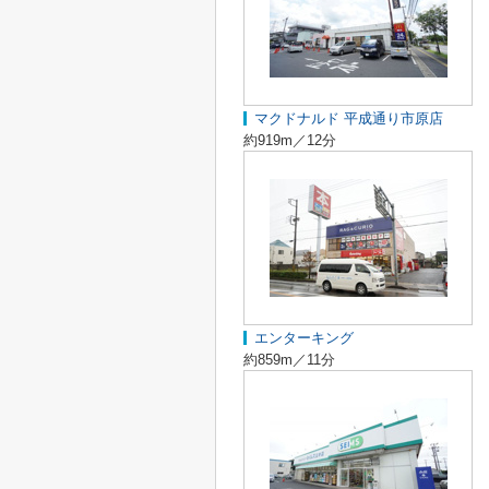
マクドナルド 平成通り市原店
約919m／12分
エンターキング
約859m／11分