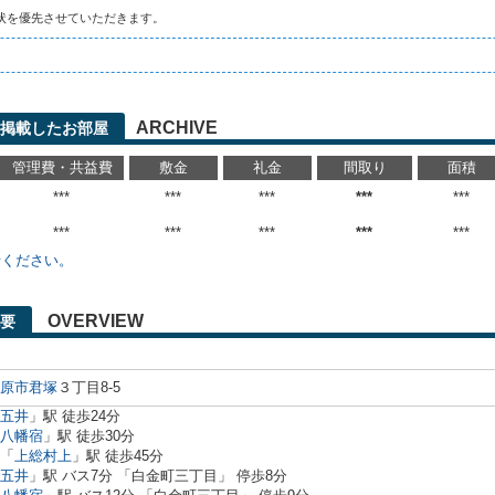
状を優先させていただきます。
ARCHIVE
に掲載したお部屋
管理費・共益費
敷金
礼金
間取り
面積
***
***
***
***
***
***
***
***
***
***
せください。
OVERVIEW
要
原市
君塚
３丁目8-5
五井
」駅 徒歩24分
八幡宿
」駅 徒歩30分
「
上総村上
」駅 徒歩45分
五井
」駅 バス7分 「白金町三丁目」 停歩8分