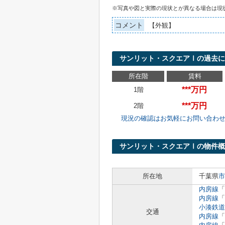
※写真や図と実際の現状とが異なる場合は現
コメント
【外観】
サンリット・スクエアⅠの過去
所在階
賃料
***万円
1階
***万円
2階
現況の確認はお気軽にお問い合わ
サンリット・スクエアⅠの物件概
所在地
千葉県
市
内房線
「
内房線
「
小湊鉄道
交通
内房線
「