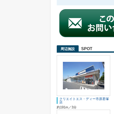
SPOT
周辺施設
クリエイトエス・ディー市原君塚
店
約191m／3分