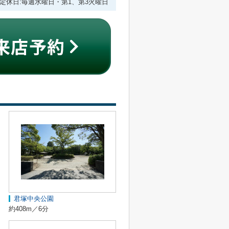
:00 定休日:毎週水曜日・第1、第3火曜日
君塚中央公園
約408m／6分