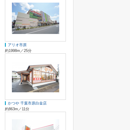
アリオ市原
約1998m／25分
かつや 千葉市原白金店
約863m／11分