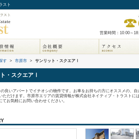
ラスト
営業時間：10:00～18:
探す
>
市原市
>
サンリット・スクエアⅠ
ト・スクエアⅠ
勝手の良いアパートでイチオシの物件です。お車をお持ちの方にオススメの、
ただけます。市原市エリアの賃貸情報が株式会社ネイティブ・トラストには豊富
t.co.jpにてお気軽にお問い合わせください。
RY