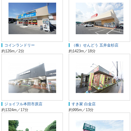
コインランドリー
（株）せんどう 五井金杉店
約126m／2分
約1423m／18分
ジョイフル本田市原店
すき家 白金店
約1324m／17分
約995m／13分