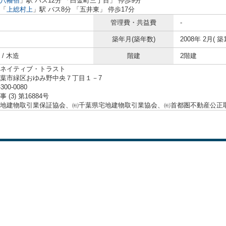
八幡宿
」駅 バス12分 「白金町三丁目」 停歩9分
「
上総村上
」駅 バス8分 「五井東」 停歩17分
管理費・共益費
-
築年月(築年数)
2008年 2月( 築1
/ 木造
階建
2階建
ネイティブ・トラスト
葉市緑区おゆみ野中央７丁目１－7
-300-0080
 (3) 第16884号
地建物取引業保証協会、㈳千葉県宅地建物取引業協会、㈳首都圏不動産公正