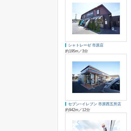
シャトレーゼ 市原店
約195m／3分
セブン−イレブン 市原西五所店
約942m／12分