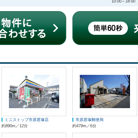
10:00～18
ミニストップ市原君塚店
市原君塚郵便局
約890m／12分
約479m／6分