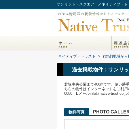
サンリット・スクエアⅠ／ネイティブ・ト
ネイティブ・トラスト
>
(賃貸)地域から
過去掲載物件：サンリッ
君塚中央公園まで408mです。使い
ちらの物件はインターネットをご利用い
0080、Eメールinfo@native-trus
PHOTO GALLE
物件写真