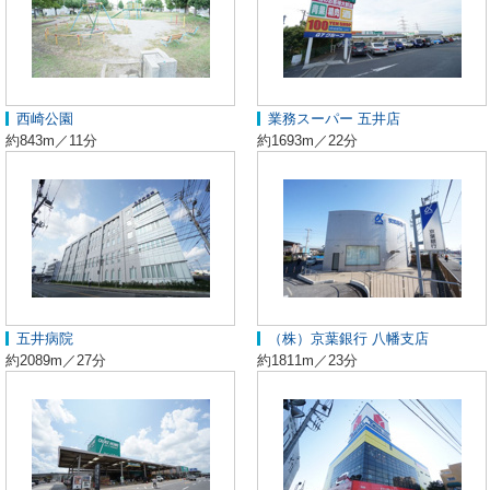
西崎公園
業務スーパー 五井店
約843m／11分
約1693m／22分
五井病院
（株）京葉銀行 八幡支店
約2089m／27分
約1811m／23分