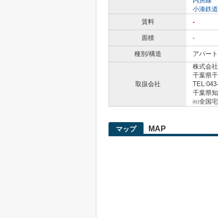
内房線
「
小湊鉄道
賃料
-
面積
-
種別/構造
アパート 
株式会社
千葉県千
取扱会社
TEL:043
千葉県知事
㈳全国宅
MAP
マップ