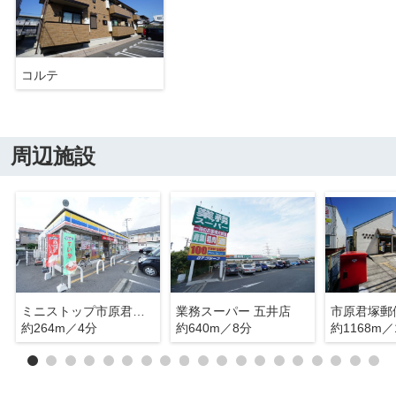
コルテ
周辺施設
ミニストップ市原君塚店
業務スーパー 五井店
市原君塚郵
約264m／4分
約640m／8分
約1168m／