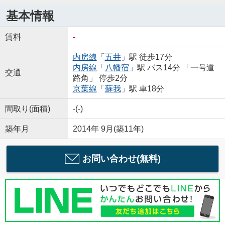
基本情報
賃料
-
内房線
「
五井
」駅 徒歩17分
内房線
「
八幡宿
」駅 バス14分 「一号道
交通
路角」 停歩2分
京葉線
「
蘇我
」駅 車18分
間取り(面積)
-(-)
築年月
2014年 9月(築11年)
お問い合わせ(無料)