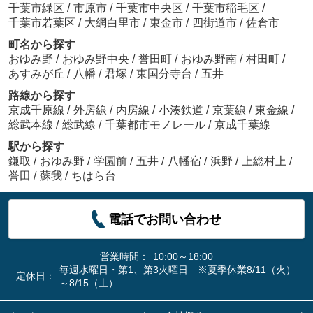
千葉市緑区
/
市原市
/
千葉市中央区
/
千葉市稲毛区
/
千葉市若葉区
/
大網白里市
/
東金市
/
四街道市
/
佐倉市
町名から探す
おゆみ野
/
おゆみ野中央
/
誉田町
/
おゆみ野南
/
村田町
/
あすみが丘
/
八幡
/
君塚
/
東国分寺台
/
五井
路線から探す
京成千原線
/
外房線
/
内房線
/
小湊鉄道
/
京葉線
/
東金線
/
総武本線
/
総武線
/
千葉都市モノレール
/
京成千葉線
駅から探す
鎌取
/
おゆみ野
/
学園前
/
五井
/
八幡宿
/
浜野
/
上総村上
/
誉田
/
蘇我
/
ちはら台
電話でお問い合わせ
営業時間：
10:00～18:00
毎週水曜日・第1、第3火曜日 ※夏季休業8/11（火）
定休日：
～8/15（土）