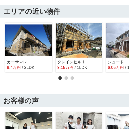
エリアの近い物件
カーサマレ
クレインヒルⅠ
シュード 
8.4
万
円
/ 2LDK
9.15
万
円
/ 1LDK
6.05
万
円
/
お客様の声