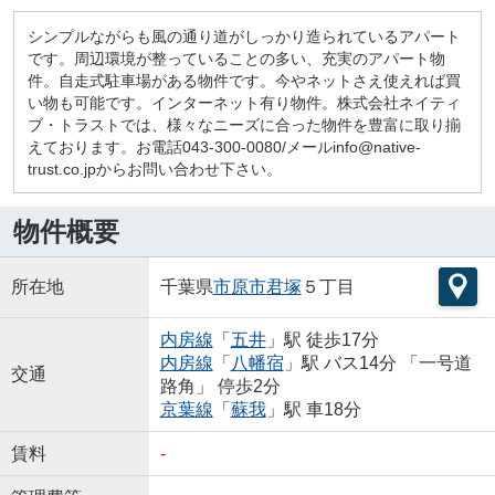
シンプルながらも風の通り道がしっかり造られているアパート
です。周辺環境が整っていることの多い、充実のアパート物
件。自走式駐車場がある物件です。今やネットさえ使えれば買
い物も可能です。インターネット有り物件。株式会社ネイティ
ブ・トラストでは、様々なニーズに合った物件を豊富に取り揃
えております。お電話043-300-0080/メールinfo@native-
trust.co.jpからお問い合わせ下さい。
物件概要
所在地
千葉県
市原市
君塚
５丁目
内房線
「
五井
」駅 徒歩17分
内房線
「
八幡宿
」駅 バス14分 「一号道
交通
路角」 停歩2分
京葉線
「
蘇我
」駅 車18分
賃料
-