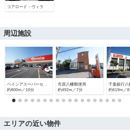
コアロード・ヴィラ
周辺施設
ベイシアスーパーセンター 市原八幡店
市原八幡郵便局
千葉銀行八
約800m／10分
約492m／7分
約619m／
エリアの近い物件