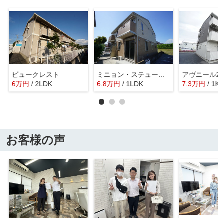
ビュークレスト
ミニョン・ステューディオ
アヴニール2
6
万
円
/ 2LDK
6.8
万
円
/ 1LDK
7.3
万
円
/ 1
お客様の声