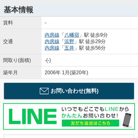
基本情報
賃料
-
内房線
「
八幡宿
」駅 徒歩9分
交通
内房線
「
浜野
」駅 徒歩29分
内房線
「
五井
」駅 徒歩56分
間取り(面積)
-(-)
築年月
2006年 1月(築20年)
お問い合わせ(無料)