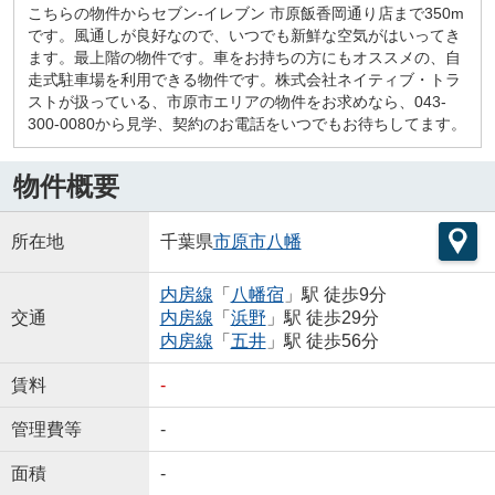
こちらの物件からセブン-イレブン 市原飯香岡通り店まで350m
です。風通しが良好なので、いつでも新鮮な空気がはいってき
ます。最上階の物件です。車をお持ちの方にもオススメの、自
走式駐車場を利用できる物件です。株式会社ネイティブ・トラ
ストが扱っている、市原市エリアの物件をお求めなら、043-
300-0080から見学、契約のお電話をいつでもお待ちしてます。
物件概要
所在地
千葉県
市原市
八幡
内房線
「
八幡宿
」駅 徒歩9分
交通
内房線
「
浜野
」駅 徒歩29分
内房線
「
五井
」駅 徒歩56分
賃料
-
管理費等
-
面積
-