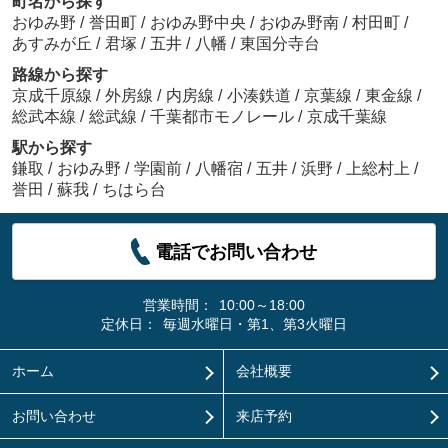
町名から探す
おゆみ野
/
誉田町
/
おゆみ野中央
/
おゆみ野南
/
村田町
/
あすみが丘
/
君塚
/
五井
/
八幡
/
東国分寺台
路線から探す
京成千原線
/
外房線
/
内房線
/
小湊鉄道
/
京葉線
/
東金線
/
総武本線
/
総武線
/
千葉都市モノレール
/
京成千葉線
駅から探す
鎌取
/
おゆみ野
/
学園前
/
八幡宿
/
五井
/
浜野
/
上総村上
/
誉田
/
蘇我
/
ちはら台
電話でお問い合わせ
営業時間：
10:00～18:00
定休日：
毎週水曜日・第1、第3火曜日
ホーム
会社概要
お問い合わせ
来店予約