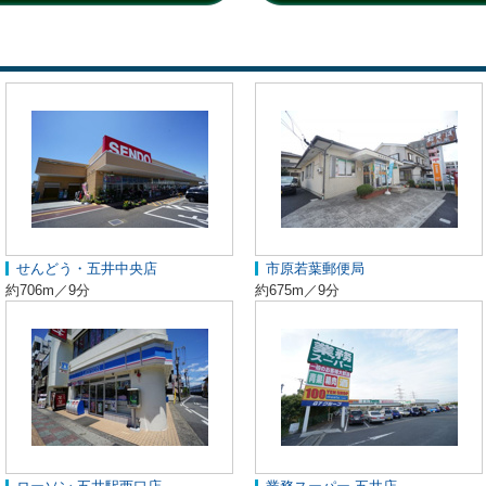
せんどう・五井中央店
市原若葉郵便局
約706m／9分
約675m／9分