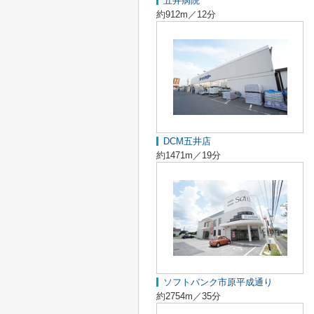
五井病院
約912m／12分
DCM五井店
約1471m／19分
ソフトバンク市原平成通り
約2754m／35分