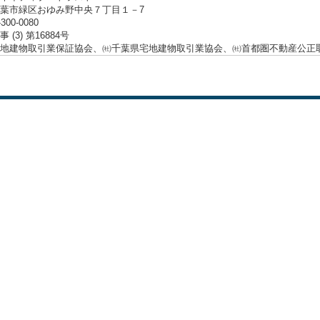
葉市緑区おゆみ野中央７丁目１－7
-300-0080
 (3) 第16884号
地建物取引業保証協会、㈳千葉県宅地建物取引業協会、㈳首都圏不動産公正