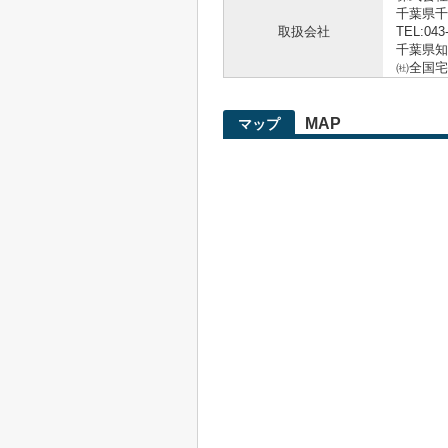
千葉県千
取扱会社
TEL:043
千葉県知事
㈳全国宅
MAP
マップ