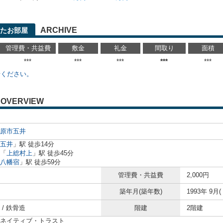
ARCHIVE
たお部屋
管理費・共益費
敷金
礼金
間取り
面積
***
***
***
***
***
せください。
OVERVIEW
原市
五井
五井
」駅 徒歩14分
「
上総村上
」駅 徒歩45分
八幡宿
」駅 徒歩59分
管理費・共益費
2,000円
築年月(築年数)
1993年 9月(
/ 鉄骨造
階建
2階建
ネイティブ・トラスト