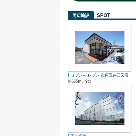
SPOT
周辺施設
セブン‐イレブン 市原五井三又店
約665m／9分