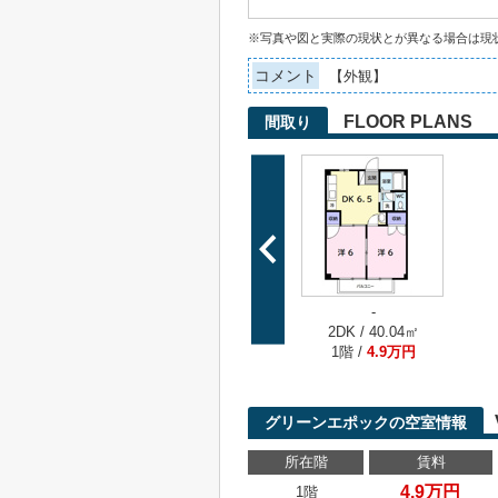
※写真や図と実際の現状とが異なる場合は現
コメント
【外観】
FLOOR PLANS
間取り
-
2DK / 40.04㎡
1階 /
4.9万円
グリーンエポックの空室情報
所在階
賃料
4.9万円
1階