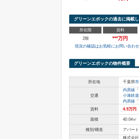
グリーンエポックの過去に掲載し
所在階
賃料
***万円
2階
現況の確認はお気軽にお問い合わ
グリーンエポックの物件概要
所在地
千葉県
市
内房線
「
交通
小湊鉄道
内房線
「
賃料
4.9万円
面積
40.04㎡
種別/構造
アパート 
株式会社