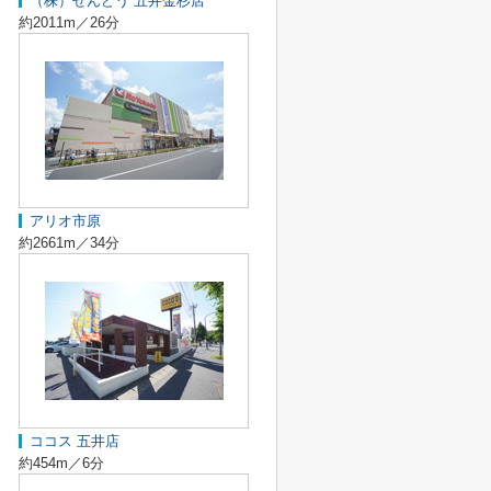
（株）せんどう 五井金杉店
約2011m／26分
アリオ市原
約2661m／34分
ココス 五井店
約454m／6分