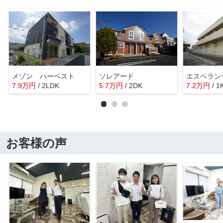
メゾン ハーベスト
ソレアード
エスペラン
7.9
万
円
/ 2LDK
5.7
万
円
/ 2DK
7.2
万
円
/ 1
お客様の声