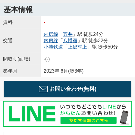
基本情報
賃料
-
内房線
「
五井
」駅 徒歩24分
交通
内房線
「
八幡宿
」駅 徒歩32分
小湊鉄道
「
上総村上
」駅 徒歩50分
間取り(面積)
-(-)
築年月
2023年 6月(築3年)
お問い合わせ(無料)