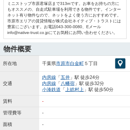
ミニストップ市原君塚店まで313mです。お車をお持ちの方に
もオススメの、自走式駐車場を利用できる物件です。インター
ネット有り物件なので、ネットをよく使う方におすすめです。
市原市エリアの賃貸情報が株式会社ネイティブ・トラストには
豊富にございます。お電話043-300-0080、Eメール
info@native-trust.co.jpにてお気軽にお問い合わせください。
物件概要
所在地
千葉県
市原市
白金町
５丁目
内房線
「
五井
」駅 徒歩24分
交通
内房線
「
八幡宿
」駅 徒歩32分
小湊鉄道
「
上総村上
」駅 徒歩50分
賃料
-
管理費等
-
面積
-