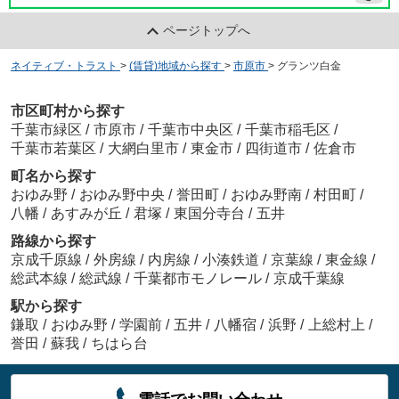
ページトップへ
ネイティブ・トラスト
>
(賃貸)地域から探す
>
市原市
>
グランツ白金
市区町村から探す
千葉市緑区
/
市原市
/
千葉市中央区
/
千葉市稲毛区
/
千葉市若葉区
/
大網白里市
/
東金市
/
四街道市
/
佐倉市
町名から探す
おゆみ野
/
おゆみ野中央
/
誉田町
/
おゆみ野南
/
村田町
/
八幡
/
あすみが丘
/
君塚
/
東国分寺台
/
五井
路線から探す
京成千原線
/
外房線
/
内房線
/
小湊鉄道
/
京葉線
/
東金線
/
総武本線
/
総武線
/
千葉都市モノレール
/
京成千葉線
駅から探す
鎌取
/
おゆみ野
/
学園前
/
五井
/
八幡宿
/
浜野
/
上総村上
/
誉田
/
蘇我
/
ちはら台