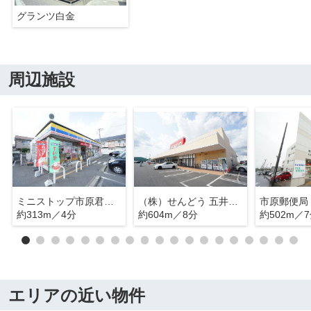
グランツ白金
周辺施設
ミニストップ市原君塚店
（株）せんどう 五井金杉店
市原郵便局
約313m／4分
約604m／8分
約502m／
エリアの近い物件