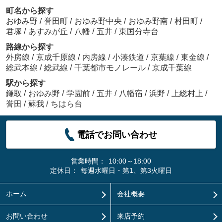
町名から探す
おゆみ野
/
誉田町
/
おゆみ野中央
/
おゆみ野南
/
村田町
/
君塚
/
あすみが丘
/
八幡
/
五井
/
東国分寺台
路線から探す
外房線
/
京成千原線
/
内房線
/
小湊鉄道
/
京葉線
/
東金線
/
総武本線
/
総武線
/
千葉都市モノレール
/
京成千葉線
駅から探す
鎌取
/
おゆみ野
/
学園前
/
五井
/
八幡宿
/
浜野
/
上総村上
/
誉田
/
蘇我
/
ちはら台
電話でお問い合わせ
営業時間：
10:00～18:00
定休日：
毎週水曜日・第1、第3火曜日
ホーム
会社概要
お問い合わせ
来店予約