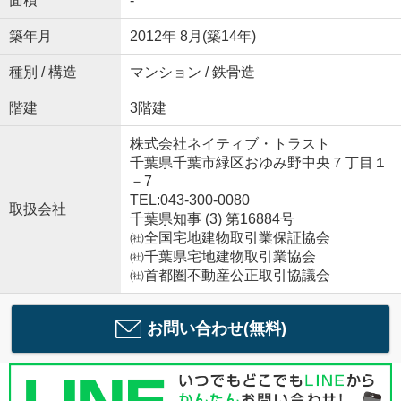
面積
-
築年月
2012年 8月(築14年)
種別 / 構造
マンション / 鉄骨造
階建
3階建
株式会社ネイティブ・トラスト
千葉県千葉市緑区おゆみ野中央７丁目１
－7
TEL:043-300-0080
取扱会社
千葉県知事 (3) 第16884号
㈳全国宅地建物取引業保証協会
㈳千葉県宅地建物取引業協会
㈳首都圏不動産公正取引協議会
お問い合わせ(無料)