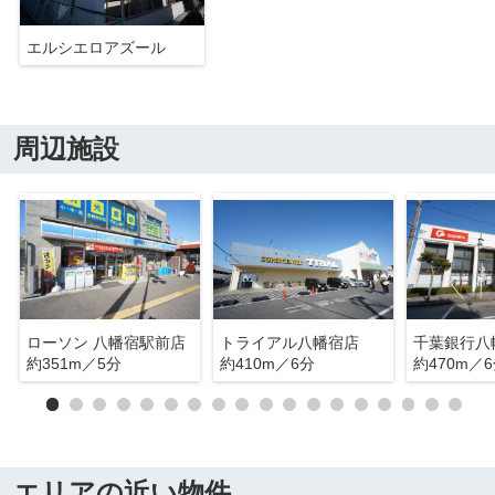
エルシエロアズール
周辺施設
ローソン 八幡宿駅前店
トライアル八幡宿店
千葉銀行八
約351m／5分
約410m／6分
約470m／
エリアの近い物件