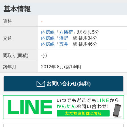
基本情報
賃料
-
内房線
「
八幡宿
」駅 徒歩5分
交通
内房線
「
浜野
」駅 徒歩34分
内房線
「
五井
」駅 徒歩46分
間取り(面積)
-(-)
築年月
2012年 8月(築14年)
お問い合わせ(無料)