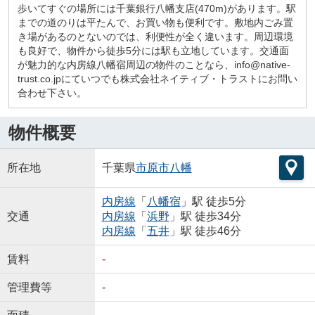
歩いてすぐの場所には千葉銀行八幡支店(470m)があります。駅
までの道のりは平たんで、お買い物も便利です。敷地内ごみ置
き場があるのとないのでは、利便性が全く違います。周辺環境
も良好で、物件から徒歩5分には駅も立地しています。交通面
が魅力的な内房線八幡宿周辺の物件のことなら、info@native-
trust.co.jpにていつでも株式会社ネイティブ・トラストにお問い
合わせ下さい。
物件概要
所在地
千葉県
市原市
八幡
内房線
「
八幡宿
」駅 徒歩5分
交通
内房線
「
浜野
」駅 徒歩34分
内房線
「
五井
」駅 徒歩46分
賃料
-
管理費等
-