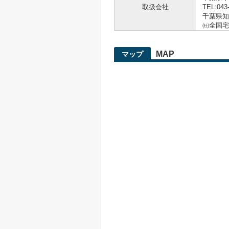
取扱会社
TEL:043
千葉県知事
㈳全国宅
MAP
マップ