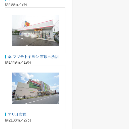
約499m／7分
薬 マツモトキヨシ 市原五所店
約1449m／19分
アリオ市原
約2138m／27分