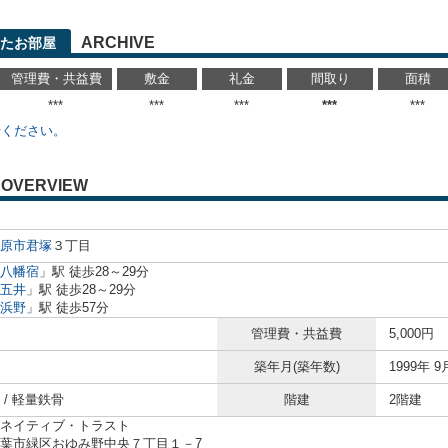
ARCHIVE
たお部屋
管理費・共益費
敷金
礼金
間取り
面積
***
***
***
***
***
せください。
OVERVIEW
原市
君塚
３丁目
八幡宿
」駅 徒歩28～29分
五井
」駅 徒歩28～29分
浜野
」駅 徒歩57分
管理費・共益費
5,000円
築年月(築年数)
1999年 9
 / 軽量鉄骨
階建
2階建
ネイティブ・トラスト
葉市緑区おゆみ野中央７丁目１－7