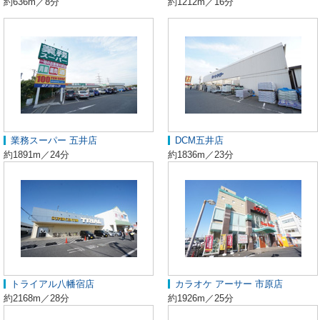
約636m／8分
約1212m／16分
業務スーパー 五井店
DCM五井店
約1891m／24分
約1836m／23分
トライアル八幡宿店
カラオケ アーサー 市原店
約2168m／28分
約1926m／25分