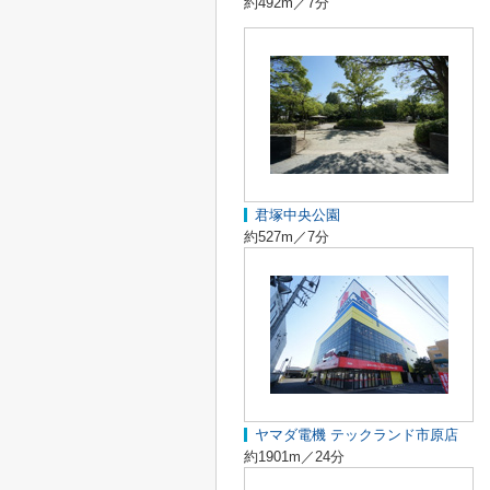
約492m／7分
君塚中央公園
約527m／7分
ヤマダ電機 テックランド市原店
約1901m／24分