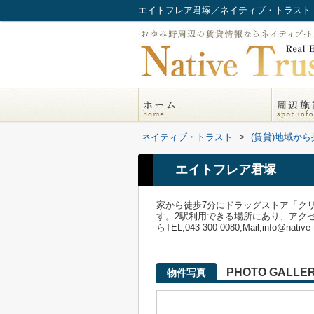
エイトフレア君塚／ネイティブ・トラスト
ネイティブ・トラスト
>
(賃貸)地域から
エイトフレア君塚
家から徒歩7分にドラッグストア「ク
す。2駅利用できる場所にあり、アク
らTEL;043-300-0080,Mail;info@native
PHOTO GALLE
物件写真