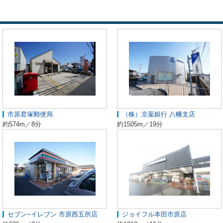
市原君塚郵便局
（株）京葉銀行 八幡支店
約574m／8分
約1505m／19分
セブン−イレブン 市原西五所店
ジョイフル本田市原店