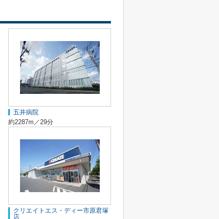
五井病院
約2287m／29分
クリエイトエス・ディー市原君塚
店