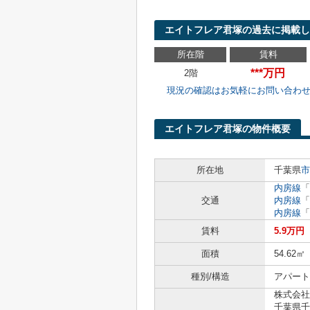
エイトフレア君塚の過去に掲載し
所在階
賃料
***万円
2階
現況の確認はお気軽にお問い合わ
エイトフレア君塚の物件概要
所在地
千葉県
市
内房線
「
交通
内房線
「
内房線
「
賃料
5.9万円
面積
54.62㎡
種別/構造
アパート
株式会社
千葉県千