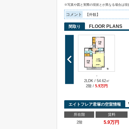
※写真や図と実際の現状とが異なる場合は現
コメント
【外観】
FLOOR PLANS
間取り
-
2LDK / 54.62㎡
2階 /
5.9万円
エイトフレア君塚の空室情報
所在階
賃料
5.9万円
2階