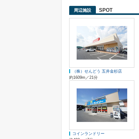
SPOT
周辺施設
（株）せんどう 五井金杉店
約1609m／21分
コインランドリー