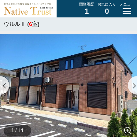
閲覧履歴
お気に入り
メニュー
1
0
ウルルⅡ (
6
室)
1 / 14