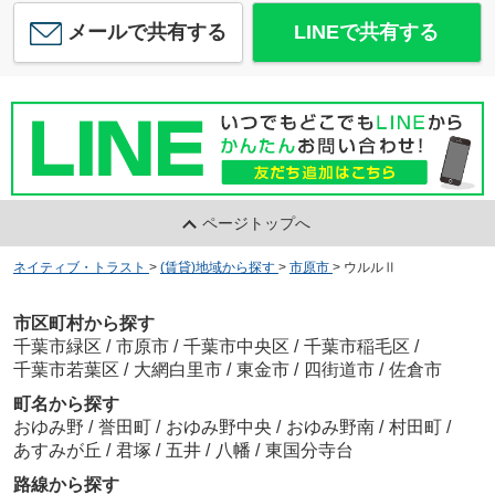
メールで共有する
LINEで共有する
ページトップへ
ネイティブ・トラスト
>
(賃貸)地域から探す
>
市原市
>
ウルルⅡ
市区町村から探す
千葉市緑区
/
市原市
/
千葉市中央区
/
千葉市稲毛区
/
千葉市若葉区
/
大網白里市
/
東金市
/
四街道市
/
佐倉市
町名から探す
おゆみ野
/
誉田町
/
おゆみ野中央
/
おゆみ野南
/
村田町
/
あすみが丘
/
君塚
/
五井
/
八幡
/
東国分寺台
路線から探す