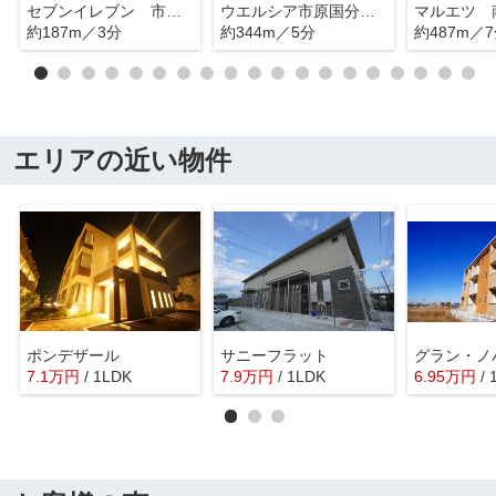
セブンイレブン 市原根田店
ウエルシア市原国分寺台店
約187m／3分
約344m／5分
約487m／
エリアの近い物件
ポンデザール
サニーフラット
グラン・ノ
7.1
万
円
/ 1LDK
7.9
万
円
/ 1LDK
6.95
万
円
/