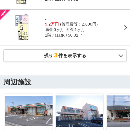
-
9.2万円
(管理費等：2,800円)
0ヶ月
1ヶ月
敷金
礼金
1階
50.01㎡
1LDK
3
残り
件を表示する
周辺施設