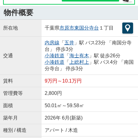
物件概要
所在地
千葉県
市原市
東国分寺台
１丁目
内房線
「
五井
」駅 バス23分 「南国分寺
台」 停歩3分
交通
小湊鉄道
「
海士有木
」駅 徒歩26分
小湊鉄道
「
上総村上
」駅 バス4分 「南国
分寺台」 停歩3分
賃料
9万円～10.1万円
管理費等
2,800円
面積
50.01㎡～59.58㎡
築年月
2026年 6月(新築)
種別 / 構造
アパート / 木造