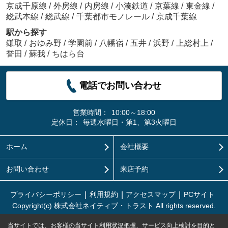
京成千原線
/
外房線
/
内房線
/
小湊鉄道
/
京葉線
/
東金線
/
総武本線
/
総武線
/
千葉都市モノレール
/
京成千葉線
駅から探す
鎌取
/
おゆみ野
/
学園前
/
八幡宿
/
五井
/
浜野
/
上総村上
/
誉田
/
蘇我
/
ちはら台
電話でお問い合わせ
営業時間：
10:00～18:00
定休日：
毎週水曜日・第1、第3火曜日
ホーム
会社概要
お問い合わせ
来店予約
プライバシーポリシー
利用規約
アクセスマップ
PCサイト
Copyright(c) 株式会社ネイティブ・トラスト All rights reserved.
当サイトでは、お客様の当サイト利用状況把握、サービス向上検討を目的と