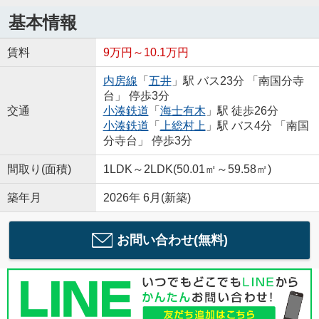
基本情報
賃料
9万円～10.1万円
内房線
「
五井
」駅 バス23分 「南国分寺
台」 停歩3分
交通
小湊鉄道
「
海士有木
」駅 徒歩26分
小湊鉄道
「
上総村上
」駅 バス4分 「南国
分寺台」 停歩3分
間取り(面積)
1LDK～2LDK(50.01㎡～59.58㎡)
築年月
2026年 6月(新築)
お問い合わせ(無料)