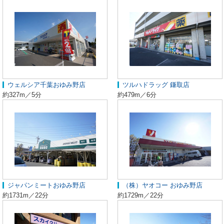
ウェルシア千葉おゆみ野店
ツルハドラッグ 鎌取店
約327m／5分
約479m／6分
ジャパンミートおゆみ野店
（株）ヤオコー おゆみ野店
約1731m／22分
約1729m／22分