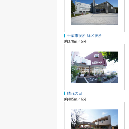
千葉市役所 緑区役所
約378m／5分
晴れの日
約405m／6分