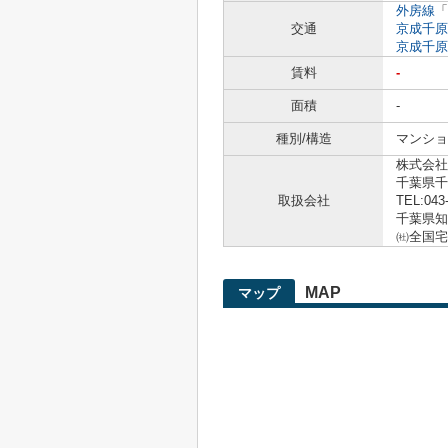
外房線
「
交通
京成千原
京成千原
賃料
-
面積
-
種別/構造
マンショ
株式会社
千葉県千
取扱会社
TEL:043
千葉県知事
㈳全国宅
MAP
マップ