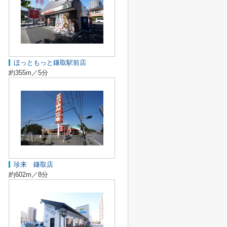
ほっともっと鎌取駅前店
約355m／5分
珍来 鎌取店
約602m／8分