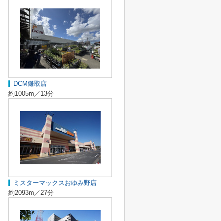
DCM鎌取店
約1005m／13分
ミスターマックスおゆみ野店
約2093m／27分