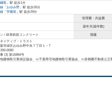
鎌取
」駅 徒歩1分
線
「
おゆみ野
」駅 徒歩26分
線
「
学園前
」駅 徒歩29分
管理費・共益費
築年月(築年数)
ン / 鉄骨鉄筋コンクリート
階建
ネイティブ・トラスト
葉市緑区おゆみ野中央７丁目１－7
-300-0080
 (3) 第16884号
地建物取引業保証協会、㈳千葉県宅地建物取引業協会、㈳首都圏不動産公正