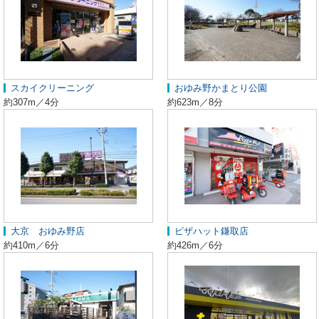
スカイクリーニング
おゆみ野かまとり公園
約307m／4分
約623m／8分
大京 おゆみ野店
ピザハット鎌取店
約410m／6分
約426m／6分