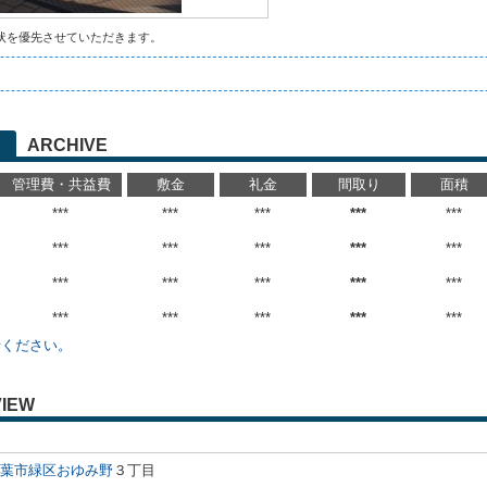
状を優先させていただきます。
ARCHIVE
管理費・共益費
敷金
礼金
間取り
面積
***
***
***
***
***
***
***
***
***
***
***
***
***
***
***
***
***
***
***
***
せください。
IEW
葉市緑区
おゆみ野
３丁目