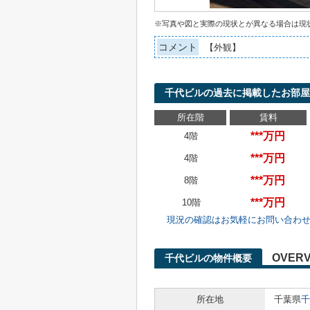
※写真や図と実際の現状とが異なる場合は現
コメント
【外観】
千代ビルの過去に掲載したお部屋
所在階
賃料
***万円
4階
***万円
4階
***万円
8階
***万円
10階
現況の確認はお気軽にお問い合わ
OVERV
千代ビルの物件概要
所在地
千葉県
千