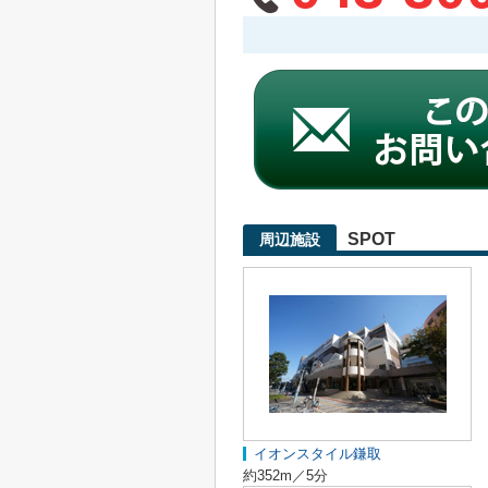
SPOT
周辺施設
イオンスタイル鎌取
約352m／5分