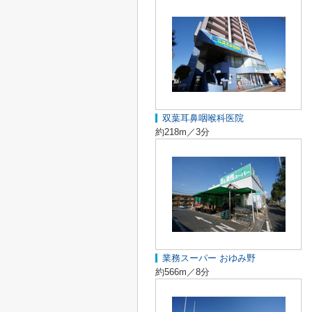
双葉耳鼻咽喉科医院
約218m／3分
業務スーパー おゆみ野
約566m／8分