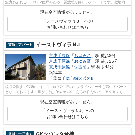
魅力あふれる1フロア2住戸のため、開放感が嬉しいアパートです。敷地内ご
み置き場があるので、忙しくてゴミを出...
現在空室情報がありません。
「ノースヴィラＮＪ」への
お問い合わせはこちら
イーストヴィラＮJ
賃貸 | アパート
京成千原線
「
ちはら台
」駅 徒歩9分
京成千原線
「
おゆみ野
」駅 徒歩25分
京成千原線
「
学園前
」駅 徒歩44分
築24年
千葉県
千葉市緑区
茂呂町
睦月公園まで228mです。1フロア2住戸の、プライバシー性も高いアパート
となっております。駅から徒歩9分の位置にある物件なので、アクセスも良
好です。こちらのアパートには自走式駐車...
現在空室情報がありません。
「イーストヴィラＮJ」への
お問い合わせはこちら
GKタウン９号棟
賃貸 | 一戸建て