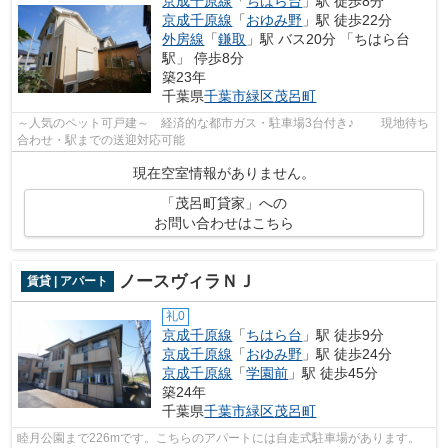
京成千原線
「
ちはら台
」駅 徒歩8分
京成千原線
「
おゆみ野
」駅 徒歩22分
外房線
「
鎌取
」駅 バス20分 「ちはら台
駅」 停歩8分
築23年
千葉県
千葉市緑区
茂呂町
～人気のペット可戸建～ 経済的な都市ガス・駐車場3台付き♪ 現地待ち
合わせ・駅までの送迎対応可能
現在空室情報がありません。
「茂呂町貸家」への
お問い合わせはこちら
ノースヴィラＮＪ
賃貸 | アパート
礼0
京成千原線
「
ちはら台
」駅 徒歩9分
京成千原線
「
おゆみ野
」駅 徒歩24分
京成千原線
「
学園前
」駅 徒歩45分
築24年
千葉県
千葉市緑区
茂呂町
睦月公園まで226mです。こちらのアパートには自走式駐車場があります。