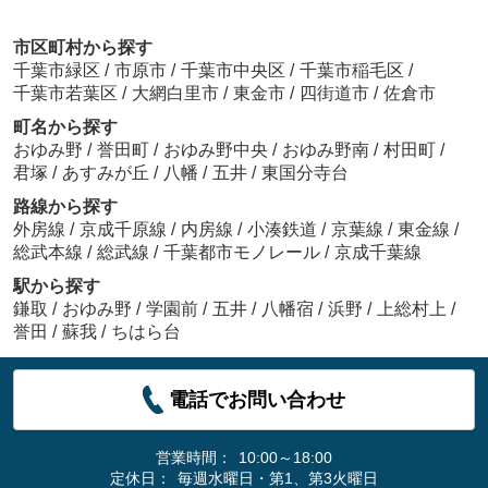
市区町村から探す
千葉市緑区
/
市原市
/
千葉市中央区
/
千葉市稲毛区
/
千葉市若葉区
/
大網白里市
/
東金市
/
四街道市
/
佐倉市
町名から探す
おゆみ野
/
誉田町
/
おゆみ野中央
/
おゆみ野南
/
村田町
/
君塚
/
あすみが丘
/
八幡
/
五井
/
東国分寺台
路線から探す
外房線
/
京成千原線
/
内房線
/
小湊鉄道
/
京葉線
/
東金線
/
総武本線
/
総武線
/
千葉都市モノレール
/
京成千葉線
駅から探す
鎌取
/
おゆみ野
/
学園前
/
五井
/
八幡宿
/
浜野
/
上総村上
/
誉田
/
蘇我
/
ちはら台
電話でお問い合わせ
営業時間：
10:00～18:00
定休日：
毎週水曜日・第1、第3火曜日