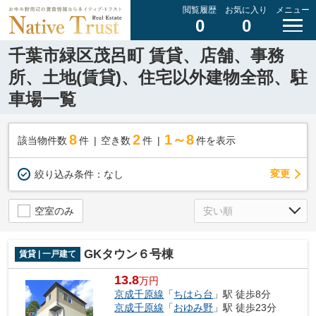
閲覧履歴
お気に入り
メニュー
0
0
千葉市緑区茂呂町 賃貸、店舗、事務
所、土地(賃貸)、住宅以外建物全部、駐
車場一覧
8
2
1～8
該当物件数
件
空き数
件
件を表示
変更
絞り込み条件：
なし
空室のみ
GKタウン６号棟
賃貸 | 一戸建て
13.8
万円
京成千原線
「
ちはら台
」駅 徒歩8分
京成千原線
「
おゆみ野
」駅 徒歩23分