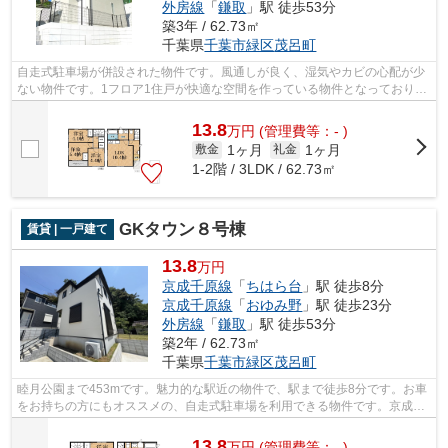
外房線
「
鎌取
」駅 徒歩53分
築3年 / 62.73㎡
千葉県
千葉市緑区
茂呂町
自走式駐車場が併設された物件です。風通しが良く、湿気やカビの心配が少
ない物件です。1フロア1住戸が快適な空間を作っている物件となっておりま
す。2023年築の物件です。株式会社ネ...
13.8
万
円
(管理費等：- )
1ヶ月
1ヶ月
敷金
礼金
1-2階 / 3LDK / 62.73㎡
GKタウン８号棟
賃貸 | 一戸建て
13.8
万円
京成千原線
「
ちはら台
」駅 徒歩8分
京成千原線
「
おゆみ野
」駅 徒歩23分
外房線
「
鎌取
」駅 徒歩53分
築2年 / 62.73㎡
千葉県
千葉市緑区
茂呂町
睦月公園まで453mです。魅力的な駅近の物件で、駅まで徒歩8分です。お車
をお持ちの方にもオススメの、自走式駐車場を利用できる物件です。京成千
原線ちはら台周辺の物件なら、地域に詳...
13.8
万
円
(管理費等：- )