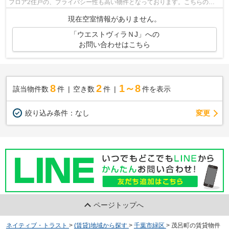
フロア2住戸の、プライバシー性も高い物件となっております。こちらの物
件には自走式駐車場があります。あなた...
現在空室情報がありません。
「ウエストヴィラＮJ」への
お問い合わせはこちら
8
2
1～8
該当物件数
件
空き数
件
件を表示
変更
絞り込み条件：
なし
ページトップへ
ネイティブ・トラスト
>
(賃貸)地域から探す
>
千葉市緑区
>
茂呂町の賃貸物件