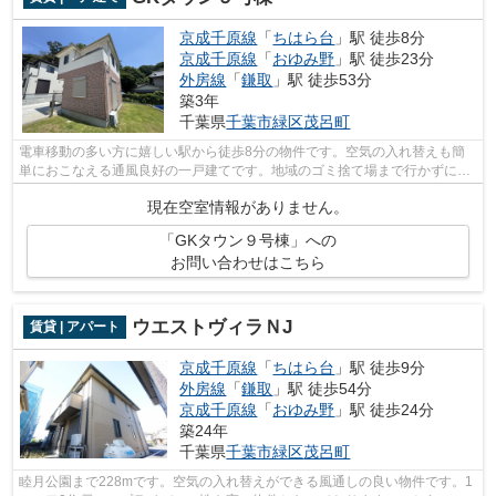
京成千原線
「
ちはら台
」駅 徒歩8分
京成千原線
「
おゆみ野
」駅 徒歩23分
外房線
「
鎌取
」駅 徒歩53分
築3年
千葉県
千葉市緑区
茂呂町
電車移動の多い方に嬉しい駅から徒歩8分の物件です。空気の入れ替えも簡
単におこなえる通風良好の一戸建てです。地域のゴミ捨て場まで行かずにサ
ッとゴミ出しできるように、共用部にゴ...
現在空室情報がありません。
「GKタウン９号棟」への
お問い合わせはこちら
ウエストヴィラＮJ
賃貸 | アパート
京成千原線
「
ちはら台
」駅 徒歩9分
外房線
「
鎌取
」駅 徒歩54分
京成千原線
「
おゆみ野
」駅 徒歩24分
築24年
千葉県
千葉市緑区
茂呂町
睦月公園まで228mです。空気の入れ替えができる風通しの良い物件です。1