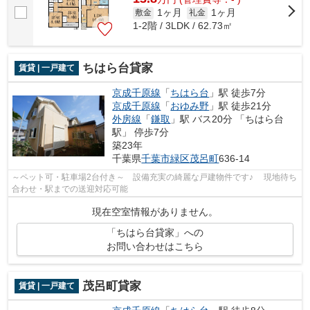
1ヶ月
1ヶ月
敷金
礼金
1-2階 / 3LDK / 62.73㎡
ちはら台貸家
賃貸 | 一戸建て
京成千原線
「
ちはら台
」駅 徒歩7分
京成千原線
「
おゆみ野
」駅 徒歩21分
外房線
「
鎌取
」駅 バス20分 「ちはら台
駅」 停歩7分
築23年
千葉県
千葉市緑区
茂呂町
636-14
～ペット可・駐車場2台付き～ 設備充実の綺麗な戸建物件です♪ 現地待ち
合わせ・駅までの送迎対応可能
現在空室情報がありません。
「ちはら台貸家」への
お問い合わせはこちら
茂呂町貸家
賃貸 | 一戸建て