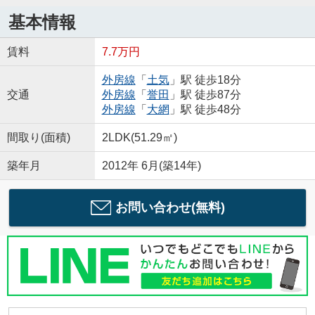
基本情報
賃料
7.7万円
外房線
「
土気
」駅 徒歩18分
交通
外房線
「
誉田
」駅 徒歩87分
外房線
「
大網
」駅 徒歩48分
間取り(面積)
2LDK(51.29㎡)
築年月
2012年 6月(築14年)
お問い合わせ(無料)