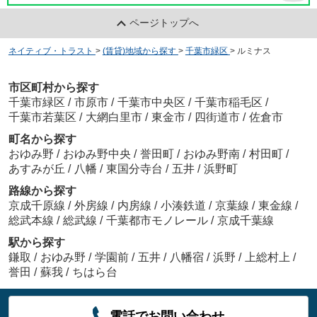
ページトップへ
ネイティブ・トラスト
>
(賃貸)地域から探す
>
千葉市緑区
>
ルミナス
市区町村から探す
千葉市緑区
/
市原市
/
千葉市中央区
/
千葉市稲毛区
/
千葉市若葉区
/
大網白里市
/
東金市
/
四街道市
/
佐倉市
町名から探す
おゆみ野
/
おゆみ野中央
/
誉田町
/
おゆみ野南
/
村田町
/
あすみが丘
/
八幡
/
東国分寺台
/
五井
/
浜野町
路線から探す
京成千原線
/
外房線
/
内房線
/
小湊鉄道
/
京葉線
/
東金線
/
総武本線
/
総武線
/
千葉都市モノレール
/
京成千葉線
駅から探す
鎌取
/
おゆみ野
/
学園前
/
五井
/
八幡宿
/
浜野
/
上総村上
/
誉田
/
蘇我
/
ちはら台
電話でお問い合わせ