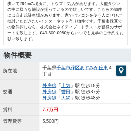
歩いて294mの場所に、トウズ土気店があります。大型タウン
の中に様々な施設が揃っているので嬉しいです。こちらの物件
には自走式駐車場があります。家でパソコンを使う人にぜひご
検討いただきたいインターネット有り物件です。千葉市緑区で
の物件探しなら、株式会社ネイティブ・トラストが皆様のサポ
ートを致します。043-300-0080からいつでも見学のご予約をお
願い致します。
物件概要
千葉県
千葉市緑区
あすみが丘東
４
所在地
丁目
外房線
「
土気
」駅 徒歩18分
交通
外房線
「
誉田
」駅 徒歩87分
外房線
「
大網
」駅 徒歩48分
賃料
7.7万円
管理費等
5,500円