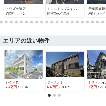
トウズ土気店
ミニストップあすみが丘東店
約294m／4分
約902m／12分
約1282m／
エリアの近い物件
シクーロ
ジーナル1
シティハイ
7.4
万
円
/ 1LDK
6.4
万
円
/ 1LDK
7
万
円
/ 2L