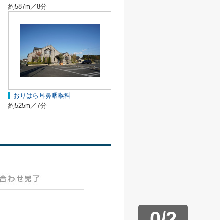
約587m／8分
おりはら耳鼻咽喉科
約525m／7分
0
/
2