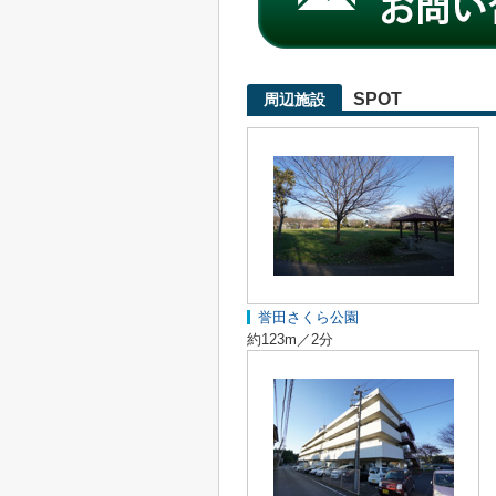
SPOT
周辺施設
誉田さくら公園
約123m／2分