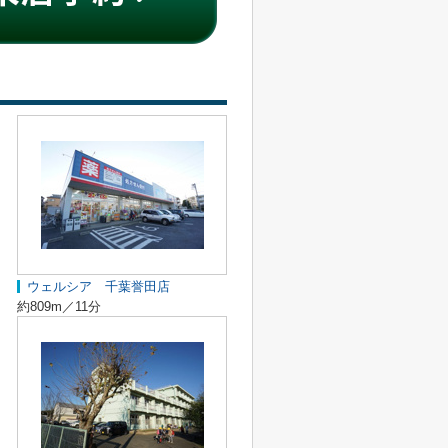
ウェルシア 千葉誉田店
約809m／11分