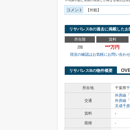
※写真や図と実際の現状とが異なる場合は現
コメント
【外観】
リサパレスBの過去に掲載したお
所在階
賃料
***万円
2階
現況の確認はお気軽にお問い合わ
OV
リサパレスBの物件概要
所在地
千葉県
千
外房線
「
交通
外房線
「
京成千原
賃料
-
面積
-