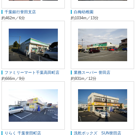
千葉銀行誉田支店
白梅幼稚園
約462m／6分
約1034m／13分
ファミリーマート千葉高田町店
業務スーパー 誉田店
約666m／9分
約931m／12分
りらく 千葉誉田町店
洗乾ボックズ SUN誉田店