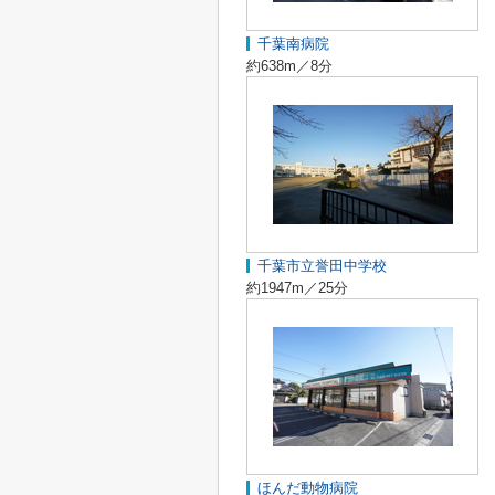
千葉南病院
約638m／8分
千葉市立誉田中学校
約1947m／25分
ほんだ動物病院