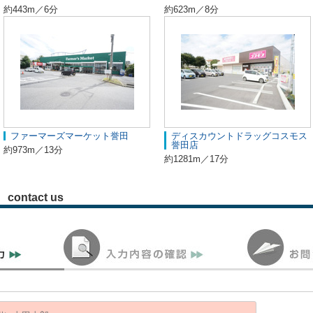
約443m／6分
約623m／8分
ファーマーズマーケット誉田
ディスカウントドラッグコスモス
誉田店
約973m／13分
約1281m／17分
contact us