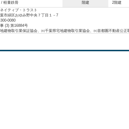
 / 軽量鉄骨
階建
2階建
ネイティブ・トラスト
葉市緑区おゆみ野中央７丁目１－7
-300-0080
 (3) 第16884号
地建物取引業保証協会、㈳千葉県宅地建物取引業協会、㈳首都圏不動産公正