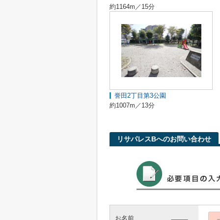
約1164m／15分
誉田2丁目第3公園
約1007m／13分
リサパレスBへのお問い合わせ
お名前