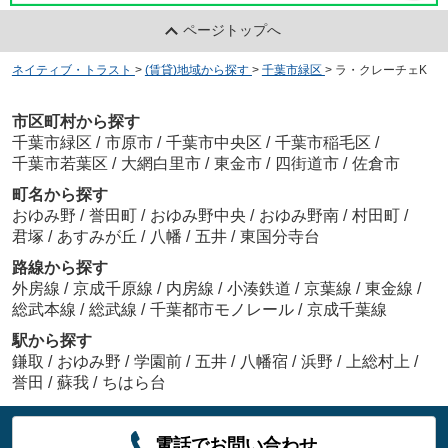
ページトップへ
ネイティブ・トラスト
>
(賃貸)地域から探す
>
千葉市緑区
>
ラ・クレーチェK
市区町村から探す
千葉市緑区
/
市原市
/
千葉市中央区
/
千葉市稲毛区
/
千葉市若葉区
/
大網白里市
/
東金市
/
四街道市
/
佐倉市
町名から探す
おゆみ野
/
誉田町
/
おゆみ野中央
/
おゆみ野南
/
村田町
/
君塚
/
あすみが丘
/
八幡
/
五井
/
東国分寺台
路線から探す
外房線
/
京成千原線
/
内房線
/
小湊鉄道
/
京葉線
/
東金線
/
総武本線
/
総武線
/
千葉都市モノレール
/
京成千葉線
駅から探す
鎌取
/
おゆみ野
/
学園前
/
五井
/
八幡宿
/
浜野
/
上総村上
/
誉田
/
蘇我
/
ちはら台
電話でお問い合わせ