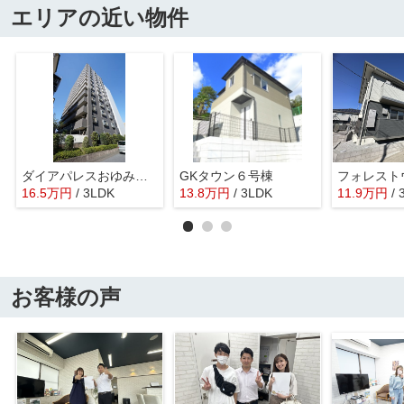
エリアの近い物件
ダイアパレスおゆみ野Ⅱ
GKタウン６号棟
フォレスト
16.5
万
円
/ 3LDK
13.8
万
円
/ 3LDK
11.9
万
円
/
お客様の声