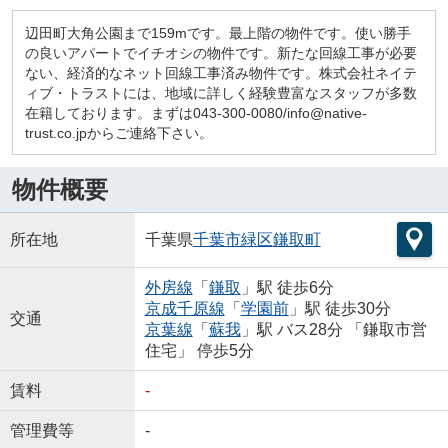
辺田町大角公園まで159mです。最上階の物件です。使い勝手
の良いアパートでイチオシの物件です。新たな回線工事が必要
ない、経済的なネット回線工事済み物件です。株式会社ネイテ
ィブ・トラストには、地域に詳しく経験豊富なスタッフが多数
在籍しております。まずは043-300-0080/info@native-
trust.co.jpからご連絡下さい。
物件概要
所在地
千葉県
千葉市緑区
鎌取町
外房線
「
鎌取
」駅 徒歩6分
京成千原線
「
学園前
」駅 徒歩30分
交通
京葉線
「
蘇我
」駅 バス28分 「鎌取市営
住宅」 停歩5分
賃料
-
管理費等
-