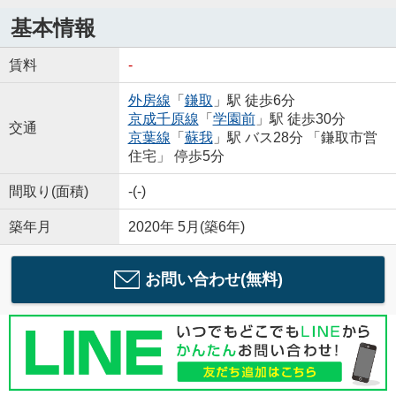
基本情報
賃料
-
外房線
「
鎌取
」駅 徒歩6分
京成千原線
「
学園前
」駅 徒歩30分
交通
京葉線
「
蘇我
」駅 バス28分 「鎌取市営
住宅」 停歩5分
間取り(面積)
-(-)
築年月
2020年 5月(築6年)
お問い合わせ(無料)