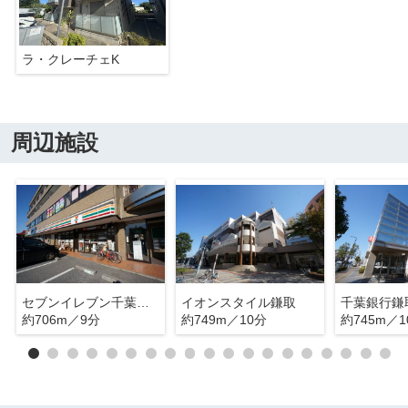
ラ・クレーチェK
周辺施設
セブンイレブン千葉鎌取駅前店
イオンスタイル鎌取
千葉銀行鎌
約706m／9分
約749m／10分
約745m／1