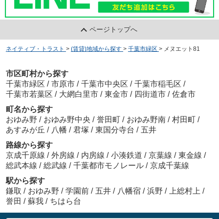
ページトップへ
ネイティブ・トラスト
>
(賃貸)地域から探す
>
千葉市緑区
>
メヌエット81
市区町村から探す
千葉市緑区
/
市原市
/
千葉市中央区
/
千葉市稲毛区
/
千葉市若葉区
/
大網白里市
/
東金市
/
四街道市
/
佐倉市
町名から探す
おゆみ野
/
おゆみ野中央
/
誉田町
/
おゆみ野南
/
村田町
/
あすみが丘
/
八幡
/
君塚
/
東国分寺台
/
五井
路線から探す
京成千原線
/
外房線
/
内房線
/
小湊鉄道
/
京葉線
/
東金線
/
総武本線
/
総武線
/
千葉都市モノレール
/
京成千葉線
駅から探す
鎌取
/
おゆみ野
/
学園前
/
五井
/
八幡宿
/
浜野
/
上総村上
/
誉田
/
蘇我
/
ちはら台