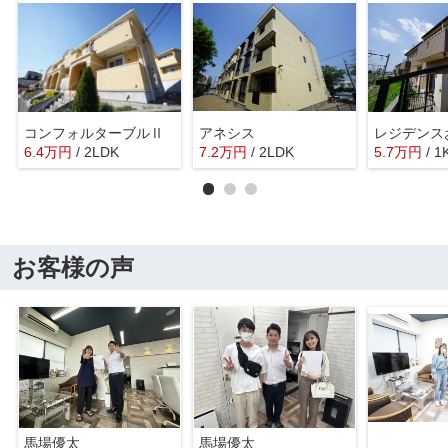
コンフォルターブルⅡ
アネシス
レジデンス
6.4
万
円
/ 2LDK
7.2
万
円
/ 2LDK
5.7
万
円
/ 1
お客様の声
馬場優太
馬場優太