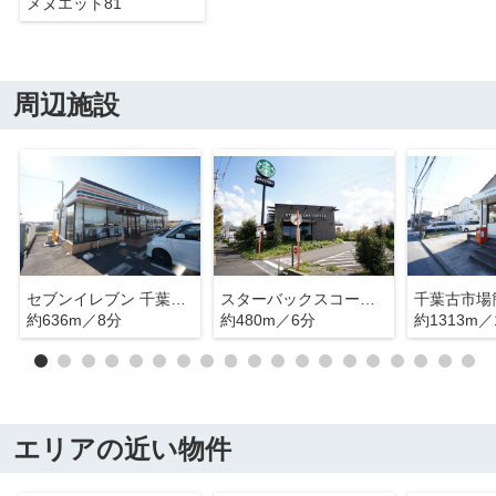
メヌエット81
周辺施設
セブンイレブン 千葉南生実町店
スターバックスコーヒー 千葉おゆみ野店
千葉古市場
約636m／8分
約480m／6分
約1313m／
エリアの近い物件