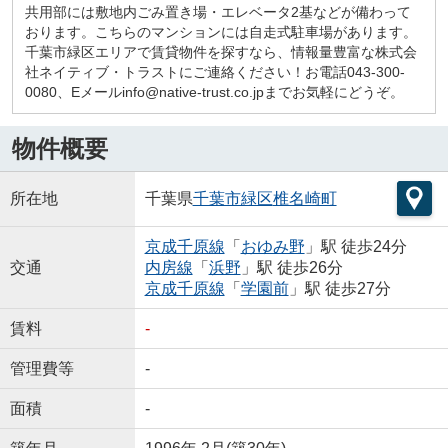
共用部には敷地内ごみ置き場・エレベータ2基などが備わって
おります。こちらのマンションには自走式駐車場があります。
千葉市緑区エリアで賃貸物件を探すなら、情報量豊富な株式会
社ネイティブ・トラストにご連絡ください！お電話043-300-
0080、Eメールinfo@native-trust.co.jpまでお気軽にどうぞ。
物件概要
所在地
千葉県
千葉市緑区
椎名崎町
京成千原線
「
おゆみ野
」駅 徒歩24分
交通
内房線
「
浜野
」駅 徒歩26分
京成千原線
「
学園前
」駅 徒歩27分
賃料
-
管理費等
-
面積
-