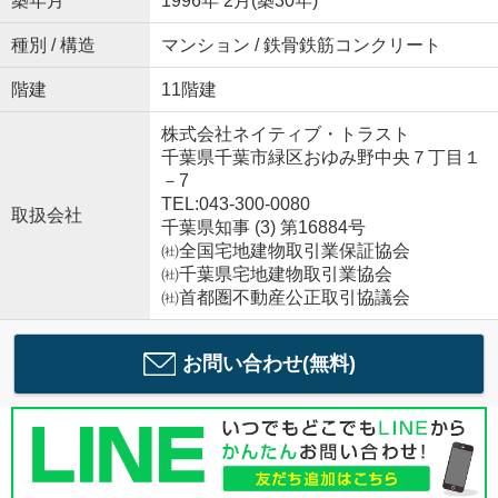
築年月
1996年 2月(築30年)
種別 / 構造
マンション / 鉄骨鉄筋コンクリート
階建
11階建
株式会社ネイティブ・トラスト
千葉県千葉市緑区おゆみ野中央７丁目１
－7
TEL:043-300-0080
取扱会社
千葉県知事 (3) 第16884号
㈳全国宅地建物取引業保証協会
㈳千葉県宅地建物取引業協会
㈳首都圏不動産公正取引協議会
お問い合わせ(無料)