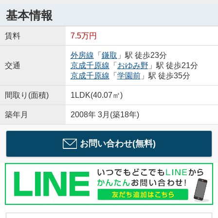
基本情報
賃料
7.5万円
外房線
「
鎌取
」駅 徒歩23分
交通
京成千原線
「
おゆみ野
」駅 徒歩21分
京成千原線
「
学園前
」駅 徒歩35分
間取り(面積)
1LDK(40.07㎡)
築年月
2008年 3月(築18年)
お問い合わせ(無料)