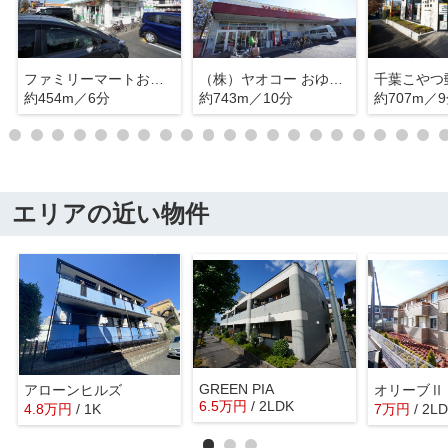
ファミリーマートおゆみ野中央７丁目店
（株）ヤオコー おゆみ野店
千葉こやつ
約454m／6分
約743m／10分
約707m／
エリアの近い物件
GREEN PIA
アローンヒルズ
オリーブⅡ
6.5
万
円
/ 2LDK
4.8
万
円
/ 1K
7
万
円
/ 2L