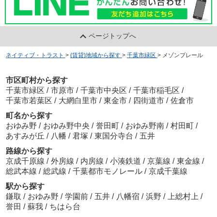
ページトップへ
ネイティブ・トラスト
>
(賃貸)地域から探す
>
千葉市緑区
>
メゾンプレール
市区町村から探す
千葉市緑区
/
市原市
/
千葉市中央区
/
千葉市稲毛区
/
千葉市若葉区
/
大網白里市
/
東金市
/
四街道市
/
佐倉市
町名から探す
おゆみ野
/
おゆみ野中央
/
誉田町
/
おゆみ野南
/
村田町
/
あすみが丘
/
八幡
/
君塚
/
東国分寺台
/
五井
路線から探す
京成千原線
/
外房線
/
内房線
/
小湊鉄道
/
京葉線
/
東金線
/
総武本線
/
総武線
/
千葉都市モノレール
/
京成千葉線
駅から探す
鎌取
/
おゆみ野
/
学園前
/
五井
/
八幡宿
/
浜野
/
上総村上
/
誉田
/
蘇我
/
ちはら台