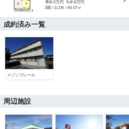
0万円
8万円
敷金
礼金
3階
40.07㎡
1LDK
成約済み一覧
メゾンプレール
周辺施設