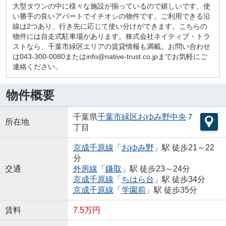
大型タウンの中に様々な施設が揃っているので嬉しいです。使
い勝手の良いアパートでイチオシの物件です。ご利用できる沿
線は2つあり、行き先に応じて使い分けができます。こちらの
物件には自走式駐車場があります。株式会社ネイティブ・トラ
ストなら、千葉市緑区エリアの賃貸情報も満載。お問い合わせ
は043-300-0080またはinfo@native-trust.co.jpまでお気軽にご
連絡ください。
物件概要
千葉県
千葉市緑区
おゆみ野中央
７
所在地
丁目
京成千原線
「
おゆみ野
」駅 徒歩21～22
分
交通
外房線
「
鎌取
」駅 徒歩23～24分
京成千原線
「
ちはら台
」駅 徒歩34分
京成千原線
「
学園前
」駅 徒歩35分
賃料
7.5万円