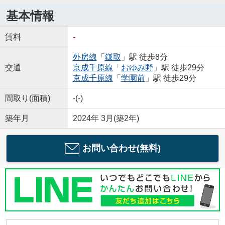
基本情報
賃料
-
外房線
「
鎌取
」駅 徒歩8分
交通
京成千原線
「
おゆみ野
」駅 徒歩29分
京成千原線
「
学園前
」駅 徒歩29分
間取り(面積)
-(-)
築年月
2024年 3月(築2年)
お問い合わせ(無料)