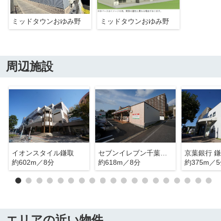
ミッドタウンおゆみ野
ミッドタウンおゆみ野
周辺施設
イオンスタイル鎌取
セブンイレブン千葉おゆみ野3丁目店
京葉銀行 
約602m／8分
約618m／8分
約375m／
エリアの近い物件