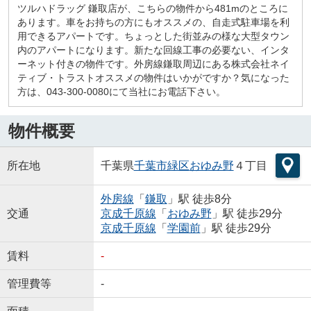
ツルハドラッグ 鎌取店が、こちらの物件から481mのところに
あります。車をお持ちの方にもオススメの、自走式駐車場を利
用できるアパートです。ちょっとした街並みの様な大型タウン
内のアパートになります。新たな回線工事の必要ない、インタ
ーネット付きの物件です。外房線鎌取周辺にある株式会社ネイ
ティブ・トラストオススメの物件はいかがですか？気になった
方は、043-300-0080にて当社にお電話下さい。
物件概要
所在地
千葉県
千葉市緑区
おゆみ野
４丁目
外房線
「
鎌取
」駅 徒歩8分
交通
京成千原線
「
おゆみ野
」駅 徒歩29分
京成千原線
「
学園前
」駅 徒歩29分
賃料
-
管理費等
-