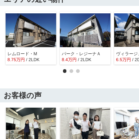
レムロード・M
パーク・レジーナＡ
ヴィラージ
8.75
万
円
/ 2LDK
8.4
万
円
/ 2LDK
6.5
万
円
/ 2
お客様の声