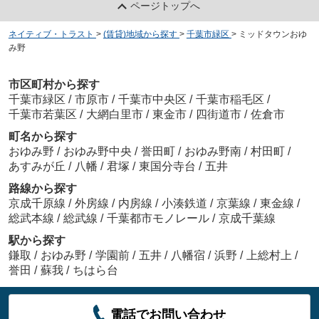
ページトップへ
ネイティブ・トラスト
>
(賃貸)地域から探す
>
千葉市緑区
>
ミッドタウンおゆ
み野
市区町村から探す
千葉市緑区
/
市原市
/
千葉市中央区
/
千葉市稲毛区
/
千葉市若葉区
/
大網白里市
/
東金市
/
四街道市
/
佐倉市
町名から探す
おゆみ野
/
おゆみ野中央
/
誉田町
/
おゆみ野南
/
村田町
/
あすみが丘
/
八幡
/
君塚
/
東国分寺台
/
五井
路線から探す
京成千原線
/
外房線
/
内房線
/
小湊鉄道
/
京葉線
/
東金線
/
総武本線
/
総武線
/
千葉都市モノレール
/
京成千葉線
駅から探す
鎌取
/
おゆみ野
/
学園前
/
五井
/
八幡宿
/
浜野
/
上総村上
/
誉田
/
蘇我
/
ちはら台
電話でお問い合わせ