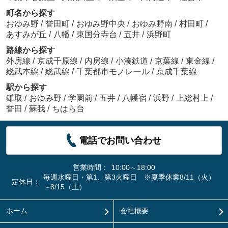
町名から探す
おゆみ野
/
誉田町
/
おゆみ野中央
/
おゆみ野南
/
村田町
/
あすみが丘
/
八幡
/
東国分寺台
/
五井
/
浜野町
路線から探す
外房線
/
京成千原線
/
内房線
/
小湊鉄道
/
京葉線
/
東金線
/
総武本線
/
総武線
/
千葉都市モノレール
/
京成千葉線
駅から探す
鎌取
/
おゆみ野
/
学園前
/
五井
/
八幡宿
/
浜野
/
上総村上
/
誉田
/
蘇我
/
ちはら台
電話でお問い合わせ
営業時間：
10:00～18:00
毎週水曜日・第1、第3火曜日 ※夏季休業8/11（火）
定休日：
～8/15（土）
ホーム
会社概要