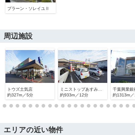
プラーン・ソレイユⅡ
周辺施設
トウズ土気店
ミニストップあすみが丘東店
約327m／5分
約933m／12分
約1313m／
エリアの近い物件