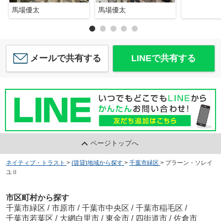
馬場優太
馬場優太
メールで共有する
LINEで共有する
ページトップへ
ネイティブ・トラスト
>
(賃貸)地域から探す
>
千葉市緑区
>
プラーン・ソレイ
ユⅡ
市区町村から探す
千葉市緑区
/
市原市
/
千葉市中央区
/
千葉市稲毛区
/
千葉市若葉区
/
大網白里市
/
東金市
/
四街道市
/
佐倉市