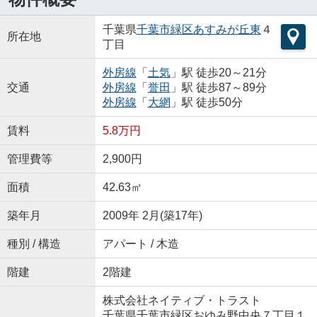
千葉県
千葉市緑区
あすみが丘東
４
所在地
丁目
外房線
「
土気
」駅 徒歩20～21分
交通
外房線
「
誉田
」駅 徒歩87～89分
外房線
「
大網
」駅 徒歩50分
賃料
5.8万円
管理費等
2,900円
面積
42.63㎡
築年月
2009年 2月(築17年)
種別 / 構造
アパート / 木造
階建
2階建
株式会社ネイティブ・トラスト
千葉県千葉市緑区おゆみ野中央７丁目１