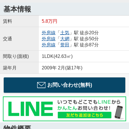
基本情報
賃料
5.8万円
外房線
「
土気
」駅 徒歩20分
交通
外房線
「
大網
」駅 徒歩50分
外房線
「
誉田
」駅 徒歩87分
間取り(面積)
1LDK(42.63㎡)
築年月
2009年 2月(築17年)
お問い合わせ(無料)
物件概要