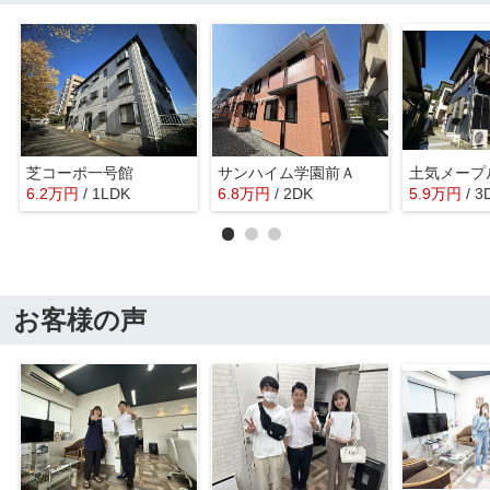
芝コーポ一号館
サンハイム学園前Ａ
土気メープ
6.2
万
円
/ 1LDK
6.8
万
円
/ 2DK
5.9
万
円
/ 3
お客様の声