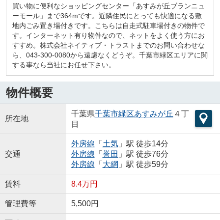
買い物に便利なショッピングセンター「あすみが丘ブランニュ
ーモール」まで364mです。近隣住民にとっても快適になる敷
地内ごみ置き場付きです。こちらは自走式駐車場付きの物件で
す。インターネット有り物件なので、ネットをよく使う方にお
すすめ。株式会社ネイティブ・トラストまでのお問い合わせな
ら、043-300-0080から遠慮なくどうぞ。千葉市緑区エリアに関
する事なら当社にお任せ下さい。
物件概要
千葉県
千葉市緑区
あすみが丘
４丁
所在地
目
外房線
「
土気
」駅 徒歩14分
交通
外房線
「
誉田
」駅 徒歩76分
外房線
「
大網
」駅 徒歩59分
賃料
8.4万円
管理費等
5,500円