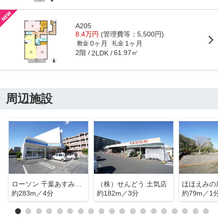
A205
8.4万円
(管理費等：5,500円)
0ヶ月
1ヶ月
敷金
礼金
2階
61.97㎡
2LDK
周辺施設
ローソン 千葉あすみが丘四丁目
（株）せんどう 土気店
ほほえみの
約283m／4分
約182m／3分
約79m／1