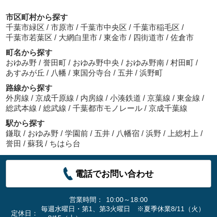
市区町村から探す
千葉市緑区
/
市原市
/
千葉市中央区
/
千葉市稲毛区
/
千葉市若葉区
/
大網白里市
/
東金市
/
四街道市
/
佐倉市
町名から探す
おゆみ野
/
誉田町
/
おゆみ野中央
/
おゆみ野南
/
村田町
/
あすみが丘
/
八幡
/
東国分寺台
/
五井
/
浜野町
路線から探す
外房線
/
京成千原線
/
内房線
/
小湊鉄道
/
京葉線
/
東金線
/
総武本線
/
総武線
/
千葉都市モノレール
/
京成千葉線
駅から探す
鎌取
/
おゆみ野
/
学園前
/
五井
/
八幡宿
/
浜野
/
上総村上
/
誉田
/
蘇我
/
ちはら台
電話でお問い合わせ
営業時間：
10:00～18:00
毎週水曜日・第1、第3火曜日 ※夏季休業8/11（火）
定休日：