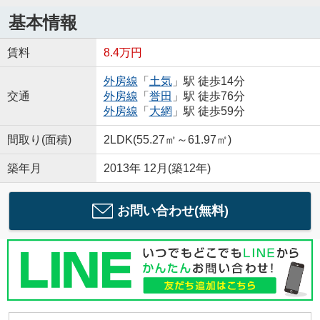
基本情報
賃料
8.4万円
外房線
「
土気
」駅 徒歩14分
交通
外房線
「
誉田
」駅 徒歩76分
外房線
「
大網
」駅 徒歩59分
間取り(面積)
2LDK(55.27㎡～61.97㎡)
築年月
2013年 12月(築12年)
お問い合わせ(無料)