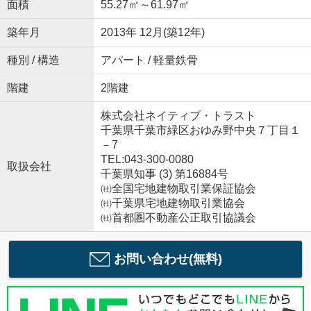
面積
55.27㎡～61.97㎡
築年月
2013年 12月(築12年)
種別 / 構造
アパート / 軽量鉄骨
階建
2階建
株式会社ネイティブ・トラスト
千葉県千葉市緑区おゆみ野中央７丁目１
－7
TEL:043-300-0080
取扱会社
千葉県知事 (3) 第16884号
㈳全国宅地建物取引業保証協会
㈳千葉県宅地建物取引業協会
㈳首都圏不動産公正取引協議会
お問い合わせ(無料)