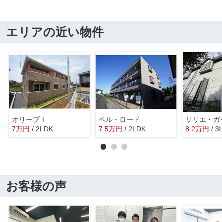
エリアの近い物件
オリーブⅠ
ベル・ロード
7
万
円
/ 2LDK
7.5
万
円
/ 2LDK
8.2
万
円
/ 3
お客様の声