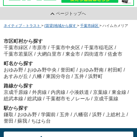
ページトップへ
ネイティブ・トラスト
>
(賃貸)地域から探す
>
千葉市緑区
>
ハイムカメリア
市区町村から探す
千葉市緑区
/
市原市
/
千葉市中央区
/
千葉市稲毛区
/
千葉市若葉区
/
大網白里市
/
東金市
/
四街道市
/
佐倉市
町名から探す
おゆみ野
/
おゆみ野中央
/
誉田町
/
おゆみ野南
/
村田町
/
あすみが丘
/
八幡
/
東国分寺台
/
五井
/
浜野町
路線から探す
京成千原線
/
外房線
/
内房線
/
小湊鉄道
/
京葉線
/
東金線
/
総武本線
/
総武線
/
千葉都市モノレール
/
京成千葉線
駅から探す
鎌取
/
おゆみ野
/
学園前
/
五井
/
八幡宿
/
浜野
/
上総村上
/
誉田
/
蘇我
/
ちはら台