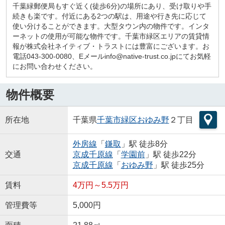
千葉緑郵便局もすぐ近く(徒歩6分)の場所にあり、受け取りや手
続きも楽です。付近にある2つの駅は、用途や行き先に応じて
使い分けることができます。大型タウン内の物件です。インタ
ーネットの使用が可能な物件です。千葉市緑区エリアの賃貸情
報が株式会社ネイティブ・トラストには豊富にございます。お
電話043-300-0080、Eメールinfo@native-trust.co.jpにてお気軽
にお問い合わせください。
物件概要
所在地
千葉県
千葉市緑区
おゆみ野
２丁目
外房線
「
鎌取
」駅 徒歩8分
交通
京成千原線
「
学園前
」駅 徒歩22分
京成千原線
「
おゆみ野
」駅 徒歩25分
賃料
4万円～5.5万円
管理費等
5,000円