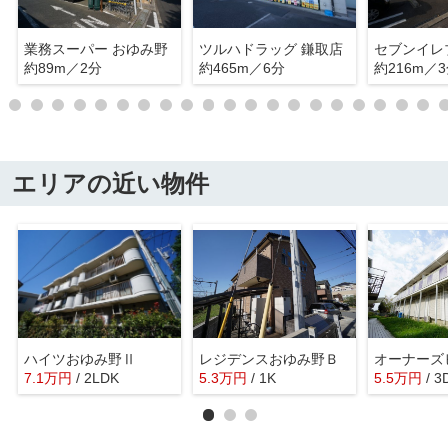
業務スーパー おゆみ野
ツルハドラッグ 鎌取店
約89m／2分
約465m／6分
約216m／
エリアの近い物件
ハイツおゆみ野Ⅱ
レジデンスおゆみ野Ｂ
7.1
万
円
/ 2LDK
5.3
万
円
/ 1K
5.5
万
円
/ 3