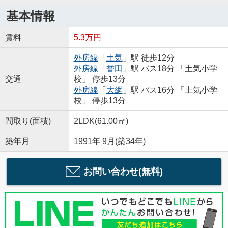
基本情報
賃料
5.3万円
外房線
「
土気
」駅 徒歩12分
外房線
「
誉田
」駅 バス18分 「土気小学
交通
校」 停歩13分
外房線
「
大網
」駅 バス16分 「土気小学
校」 停歩13分
間取り(面積)
2LDK(61.00㎡)
築年月
1991年 9月(築34年)
お問い合わせ(無料)