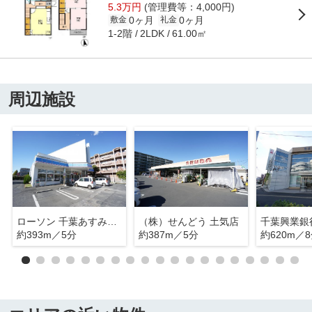
5.3万円
(管理費等：4,000円)
0ヶ月
0ヶ月
敷金
礼金
1-2階
61.00㎡
2LDK
周辺施設
ローソン 千葉あすみが丘四丁目
（株）せんどう 土気店
約393m／5分
約387m／5分
約620m／