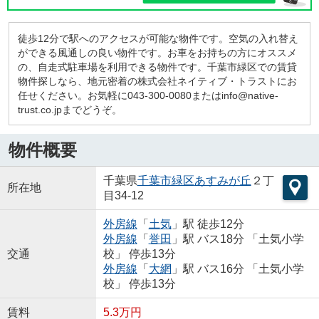
徒歩12分で駅へのアクセスが可能な物件です。空気の入れ替え
ができる風通しの良い物件です。お車をお持ちの方にオススメ
の、自走式駐車場を利用できる物件です。千葉市緑区での賃貸
物件探しなら、地元密着の株式会社ネイティブ・トラストにお
任せください。お気軽に043-300-0080またはinfo@native-
trust.co.jpまでどうぞ。
物件概要
千葉県
千葉市緑区
あすみが丘
２丁
所在地
目34-12
外房線
「
土気
」駅 徒歩12分
外房線
「
誉田
」駅 バス18分 「土気小学
交通
校」 停歩13分
外房線
「
大網
」駅 バス16分 「土気小学
校」 停歩13分
賃料
5.3万円