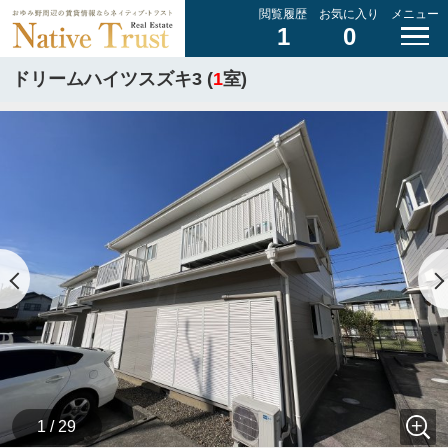
閲覧履歴
お気に入り
メニュー
1
0
ドリームハイツスズキ3 (
1
室)
1 / 29