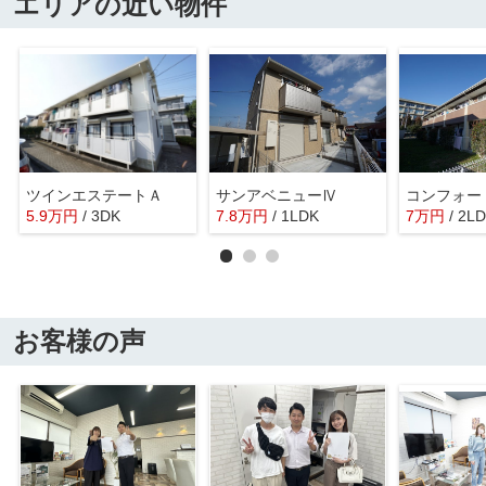
エリアの近い物件
ツインエステートＡ
サンアベニューⅣ
コンフォート
5.9
万
円
/ 3DK
7.8
万
円
/ 1LDK
7
万
円
/ 2L
お客様の声