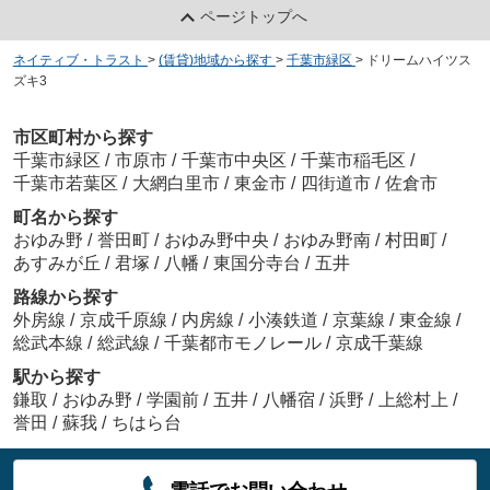
ページトップへ
ネイティブ・トラスト
>
(賃貸)地域から探す
>
千葉市緑区
>
ドリームハイツス
ズキ3
市区町村から探す
千葉市緑区
/
市原市
/
千葉市中央区
/
千葉市稲毛区
/
千葉市若葉区
/
大網白里市
/
東金市
/
四街道市
/
佐倉市
町名から探す
おゆみ野
/
誉田町
/
おゆみ野中央
/
おゆみ野南
/
村田町
/
あすみが丘
/
君塚
/
八幡
/
東国分寺台
/
五井
路線から探す
外房線
/
京成千原線
/
内房線
/
小湊鉄道
/
京葉線
/
東金線
/
総武本線
/
総武線
/
千葉都市モノレール
/
京成千葉線
駅から探す
鎌取
/
おゆみ野
/
学園前
/
五井
/
八幡宿
/
浜野
/
上総村上
/
誉田
/
蘇我
/
ちはら台