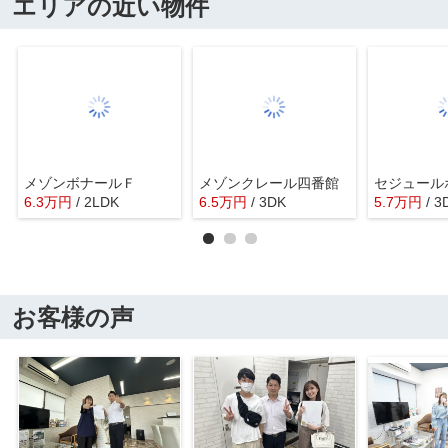
エリアの近い物件
メゾンボナールＦ
メゾンクレール四番館
セジュール
6.3
万
円
/ 2LDK
6.5
万
円
/ 3DK
5.7
万
円
/ 3
お客様の声