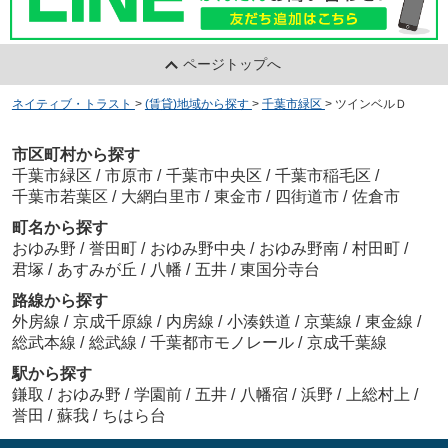
ページトップへ
ネイティブ・トラスト
>
(賃貸)地域から探す
>
千葉市緑区
>
ツインベルＤ
市区町村から探す
千葉市緑区
/
市原市
/
千葉市中央区
/
千葉市稲毛区
/
千葉市若葉区
/
大網白里市
/
東金市
/
四街道市
/
佐倉市
町名から探す
おゆみ野
/
誉田町
/
おゆみ野中央
/
おゆみ野南
/
村田町
/
君塚
/
あすみが丘
/
八幡
/
五井
/
東国分寺台
路線から探す
外房線
/
京成千原線
/
内房線
/
小湊鉄道
/
京葉線
/
東金線
/
総武本線
/
総武線
/
千葉都市モノレール
/
京成千葉線
駅から探す
鎌取
/
おゆみ野
/
学園前
/
五井
/
八幡宿
/
浜野
/
上総村上
/
誉田
/
蘇我
/
ちはら台