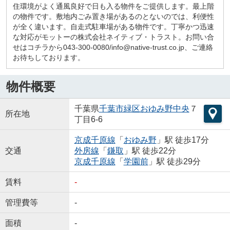
住環境がよく通風良好で日も入る物件をご提供します。最上階
の物件です。敷地内ごみ置き場があるのとないのでは、利便性
が全く違います。自走式駐車場がある物件です。丁寧かつ迅速
な対応がモットーの株式会社ネイティブ・トラスト。お問い合
せはコチラから043-300-0080/info@native-trust.co.jp、ご連絡
お待ちしております。
物件概要
千葉県
千葉市緑区
おゆみ野中央
７
所在地
丁目6-6
京成千原線
「
おゆみ野
」駅 徒歩17分
交通
外房線
「
鎌取
」駅 徒歩22分
京成千原線
「
学園前
」駅 徒歩29分
賃料
-
管理費等
-
面積
-