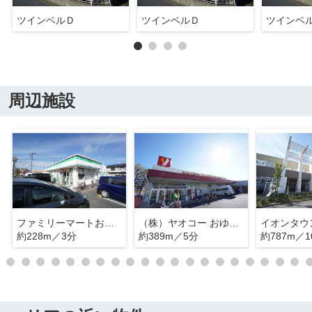
ツインベルＤ
ツインベルＤ
ツインベ
周辺施設
ファミリーマートおゆみ野中央７丁目店
（株）ヤオコー おゆみ野店
約228m／3分
約389m／5分
約787m／1