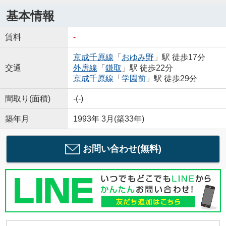
基本情報
賃料
-
京成千原線
「
おゆみ野
」駅 徒歩17分
交通
外房線
「
鎌取
」駅 徒歩22分
京成千原線
「
学園前
」駅 徒歩29分
間取り(面積)
-(-)
築年月
1993年 3月(築33年)
お問い合わせ(無料)